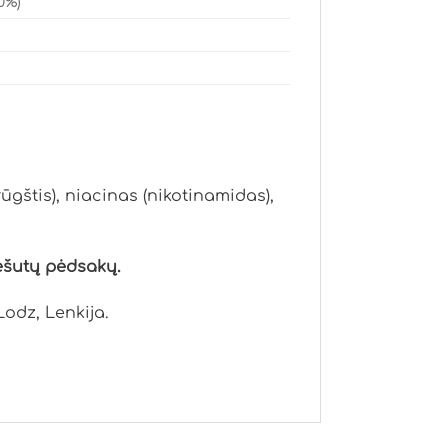
0%)
gštis), niacinas (nikotinamidas),
iešutų pėdsakų.
Lodz, Lenkija.