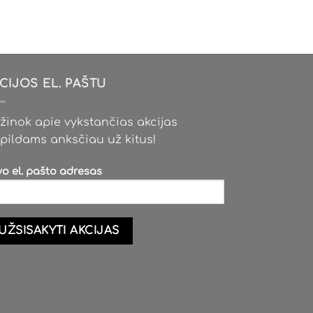
CIJOS EL. PAŠTU
žinok apie vykstančias akcijas
pildams anksčiau už kitus!
vo el. pašto adresas