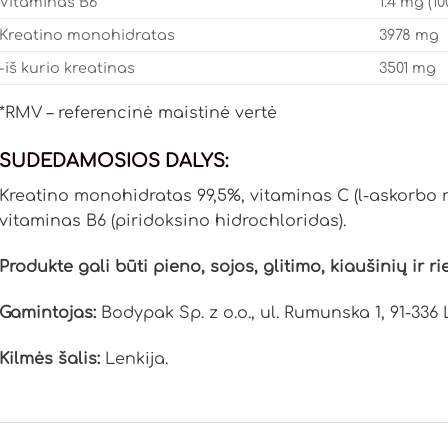
Vitaminas B6
1.4 mg (10
Kreatino monohidratas
3978 mg
-iš kurio kreatinas
3501 mg
*RMV – referencinė maistinė vertė
SUDEDAMOSIOS DALYS:
Kreatino monohidratas 99,5%, vitaminas C (l-askorbo rū
vitaminas B6 (piridoksino hidrochloridas).
Produkte gali būti pieno, sojos, glitimo, kiaušinių ir r
Gamintojas:
Bodypak Sp. z o.o., ul. Rumunska 1, 91-336 
Kilmės šalis:
Lenkija.