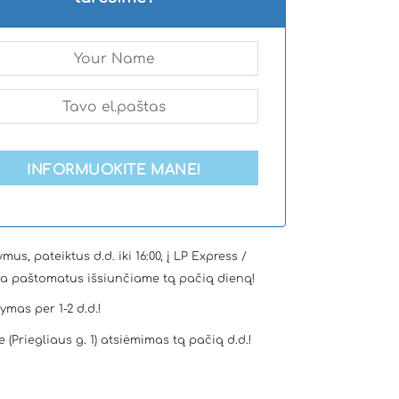
INFORMUOKITE MANE!
mus, pateiktus d.d. iki 16:00, į LP Express /
a paštomatus išsiunčiame tą pačią dieną!
tymas per 1-2 d.d.!
e (Priegliaus g. 1) atsiėmimas tą pačią d.d.!