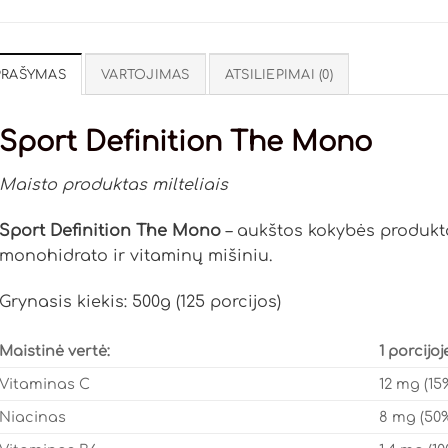
PRAŠYMAS
VARTOJIMAS
ATSILIEPIMAI (0)
Sport Definition The Mono
Maisto produktas milteliais
Sport Definition The Mono
– aukštos kokybės produkt
monohidrato ir vitaminų mišiniu.
Grynasis kiekis: 500g (125 porcijos)
Maistinė vertė:
1 porcijoj
Vitaminas C
12 mg (15
Niacinas
8 mg (50