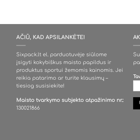
AČIŪ, KAD APSILANKĖTE!
AK
Sixpack.lt el. parduotuvėje siūlome
Su
įsigyti kokybiškus maisto papildus ir
pa
produktus sportui žemomis kainomis. Jei
Ta
reikia patarimo ar turite klausimų –
tiesiog susisiekite!
Maisto tvarkymo subjekto atpažinimo nr.:
130021866