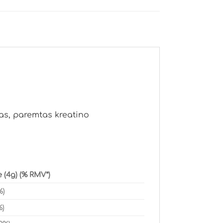
as, paremtas kreatino
e (4g) (% RMV*)
%)
%)