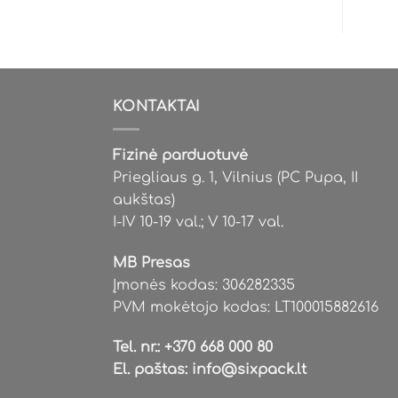
KONTAKTAI
Fizinė parduotuvė
Priegliaus g. 1, Vilnius (PC Pupa, II
aukštas)
I-IV 10-19 val.; V 10-17 val.
MB Presas
Įmonės kodas: 306282335
PVM mokėtojo kodas: LT100015882616
Tel. nr.:
+370 668 000 80
El. paštas:
info@sixpack.lt