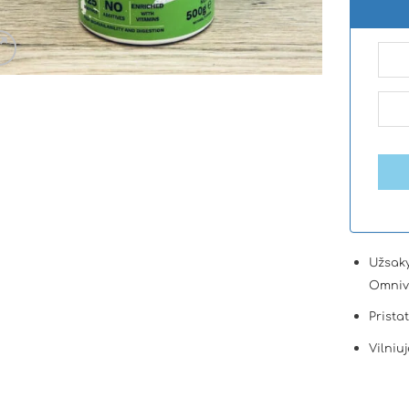
Užsaky
Omniv
Prista
Vilniuj