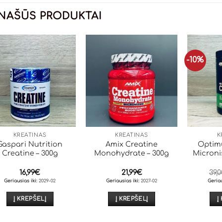
NAŠŪS PRODUKTAI
-10%
KREATINAS
KREATINAS
K
Gaspari Nutrition
Amix Creatine
Optim
Creatine – 300g
Monohydrate – 300g
Microni
16,99
€
21,99
€
39,0
Geriausias iki:
2029-02
Geriausias iki:
2027-02
Geriau
Į KREPŠELĮ
Į KREPŠELĮ
Į