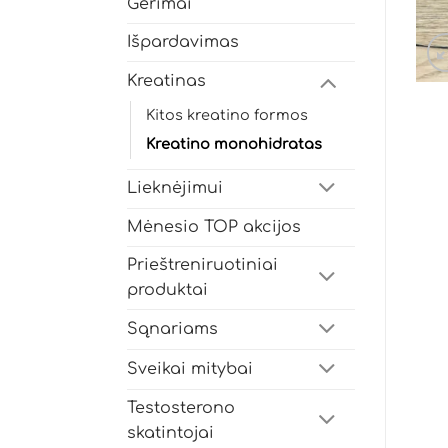
Gėrimai
Išpardavimas
Kreatinas
Kitos kreatino formos
Kreatino monohidratas
Lieknėjimui
Mėnesio TOP akcijos
Prieštreniruotiniai
produktai
Sąnariams
Sveikai mitybai
Testosterono
skatintojai