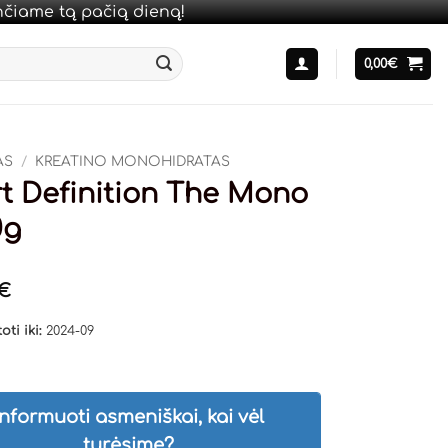
unčiame tą pačią dieną!
0,00
€
AS
/
KREATINO MONOHIDRATAS
t Definition The Mono
0g
€
oti iki:
2024-09
Informuoti asmeniškai, kai vėl
turėsime?