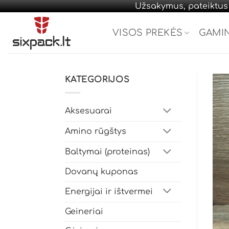
Užsakymus, pateiktus d
Skip
to
VISOS PREKĖS
GAMI
content
KATEGORIJOS
Aksesuarai
Amino rūgštys
Baltymai (proteinas)
Dovanų kuponas
Energijai ir ištvermei
Geineriai