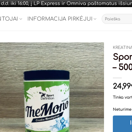
.d. iki 16:00, į LP Express ir Omniva paštomatus išsi
Ieškoti:
NTOJAI
INFORMACIJA PIRKĖJUI
KREATIN
Spor
– 50
24,99
Tinka vart
Neturime