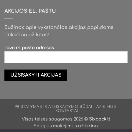
AKCIJOS EL. PAŠTU
Sužinok apie vykstančias akcijas papildams
anksčiau už kitus!
Tavo el. pašto adresas
PRISTATYMAS IR ATSISKAITYMO BŪDAI
APIE MUS
KONTAKTAI
Visos teisės saugomos 2026 ©
Sixpack.lt
Saugius mokėjimus užtikrina: