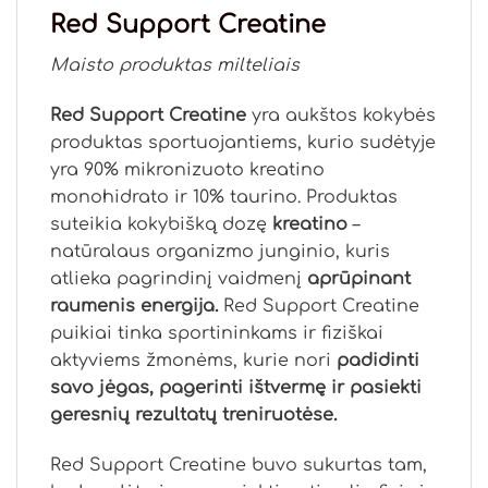
Red Support Creatine
Maisto produktas milteliais
Red Support Creatine
yra aukštos kokybės
produktas sportuojantiems, kurio sudėtyje
yra 90% mikronizuoto kreatino
monohidrato ir 10% taurino. Produktas
suteikia kokybišką dozę
kreatino
–
natūralaus organizmo junginio, kuris
atlieka pagrindinį vaidmenį
aprūpinant
raumenis energija.
Red Support Creatine
puikiai tinka sportininkams ir fiziškai
aktyviems žmonėms, kurie nori
padidinti
savo jėgas, pagerinti ištvermę ir pasiekti
geresnių rezultatų treniruotėse.
Red Support Creatine buvo sukurtas tam,