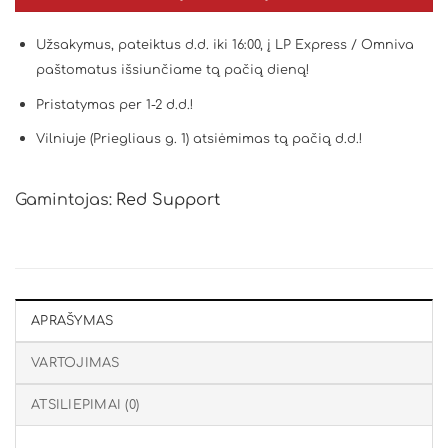
Užsakymus, pateiktus d.d. iki 16:00, į LP Express / Omniva
paštomatus išsiunčiame tą pačią dieną!
Pristatymas per 1-2 d.d.!
Vilniuje (Priegliaus g. 1) atsiėmimas tą pačią d.d.!
Gamintojas:
Red Support
APRAŠYMAS
VARTOJIMAS
ATSILIEPIMAI (0)