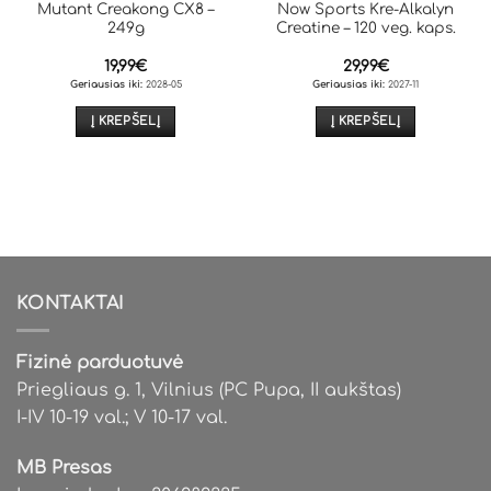
Mutant Creakong CX8 –
Now Sports Kre-Alkalyn
249g
Creatine – 120 veg. kaps.
19,99
€
29,99
€
Geriausias iki:
2028-05
Geriausias iki:
2027-11
Į KREPŠELĮ
Į KREPŠELĮ
KONTAKTAI
Fizinė parduotuvė
Priegliaus g. 1, Vilnius (PC Pupa, II aukštas)
I-IV 10-19 val.; V 10-17 val.
MB Presas