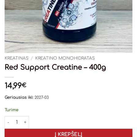
KREATINAS
/
KREATINO MONOHIDRATAS
Red Support Creatine – 400g
14,99
€
Geriausias iki:
2027-03
Turime
produkto kiekis: Red Support Creatine - 400g
Į KREPŠELĮ