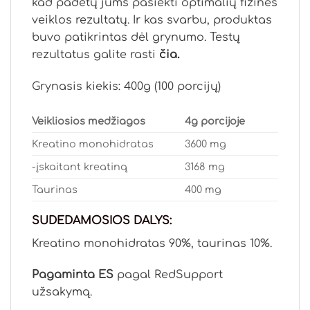
kad padėtų jums pasiekti optimalių fizinės
veiklos rezultatų. Ir kas svarbu, produktas
buvo patikrintas dėl grynumo. Testų
rezultatus galite rasti
čia.
Grynasis kiekis: 400g (100 porcijų)
Veikliosios medžiagos
4g porcijoje
Kreatino monohidratas
3600 mg
-įskaitant kreatiną
3168 mg
Taurinas
400 mg
SUDEDAMOSIOS DALYS:
Kreatino monohidratas 90%, taurinas 10%.
Pagaminta ES
pagal RedSupport
užsakymą.