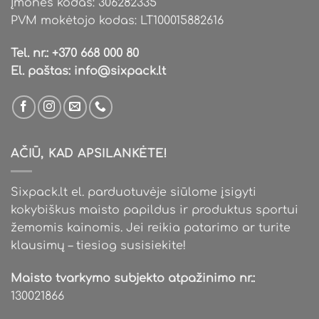
Įmonės kodas: 306282335
PVM mokėtojo kodas: LT100015882616
Tel. nr.:
+370 668 000 80
El. paštas:
info@sixpack.lt
AČIŪ, KAD APSILANKĖTE!
Sixpack.lt el. parduotuvėje siūlome įsigyti
kokybiškus maisto papildus ir produktus sportui
žemomis kainomis. Jei reikia patarimo ar turite
klausimų – tiesiog susisiekite!
Maisto tvarkymo subjekto atpažinimo nr.:
130021866