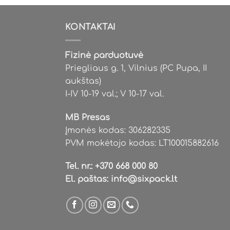
KONTAKTAI
Fizinė parduotuvė
Priegliaus g. 1, Vilnius (PC Pupa, II
aukštas)
I-IV 10-19 val.; V 10-17 val.
MB Presas
Įmonės kodas: 306282335
PVM mokėtojo kodas: LT100015882616
Tel. nr.:
+370 668 000 80
El. paštas:
info@sixpack.lt