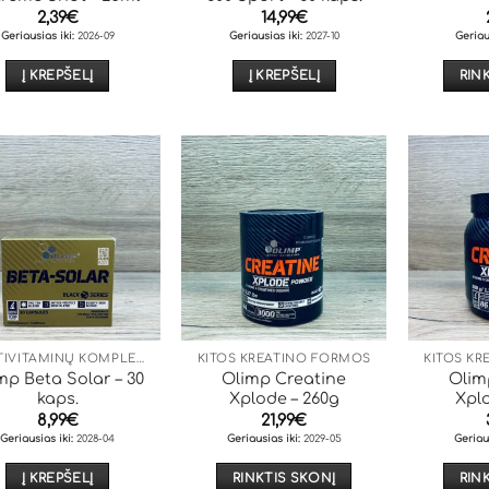
2,39
€
14,99
€
Geriausias iki:
2026-09
Geriausias iki:
2027-10
Geriau
Į KREPŠELĮ
Į KREPŠELĮ
RIN
MULTIVITAMINŲ KOMPLEKSAI
KITOS KREATINO FORMOS
KITOS K
mp Beta Solar – 30
Olimp Creatine
Olim
kaps.
Xplode – 260g
Xpl
8,99
€
21,99
€
Geriausias iki:
2028-04
Geriausias iki:
2029-05
Geriau
Į KREPŠELĮ
RINKTIS SKONĮ
RIN