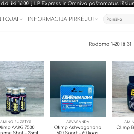
.d. iki 16:00, į LP Express ir Omniva paštomatus išsi
Ieškoti:
NTOJAI
INFORMACIJA PIRKĖJUI
Rodoma 1–20 iš 31
AMINO RŪGŠTYS
AŠVAGANDA
AMIN
limp AAKG 7500
Olimp Ashwagandha
Olimp B
treme Shot – 25ml
600 Sport – 60 kaps.