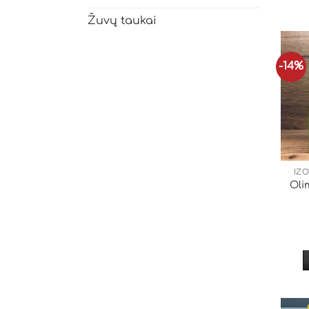
Žuvų taukai
-14%
IZO
Oli