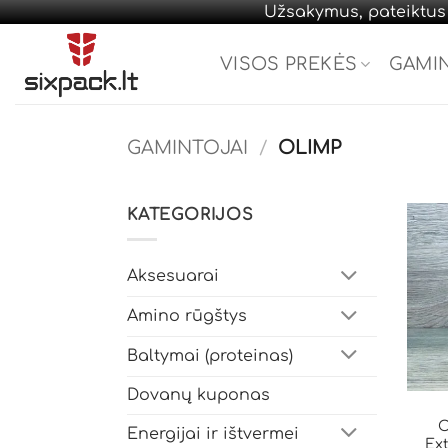
Užsakymus, pateiktus d
Skip
to
VISOS PREKĖS
GAMI
content
GAMINTOJAI
/
OLIMP
KATEGORIJOS
Aksesuarai
Amino rūgštys
Baltymai (proteinas)
Dovanų kuponas
O
Energijai ir ištvermei
Ex