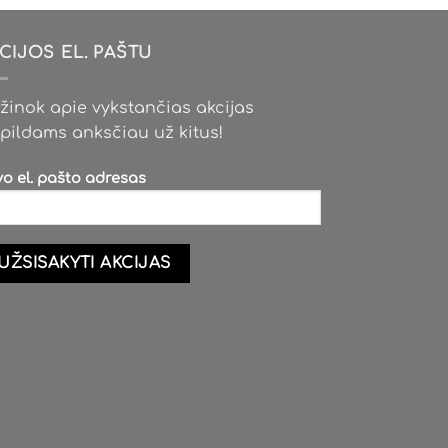
CIJOS EL. PAŠTU
žinok apie vykstančias akcijas
pildams anksčiau už kitus!
vo el. pašto adresas