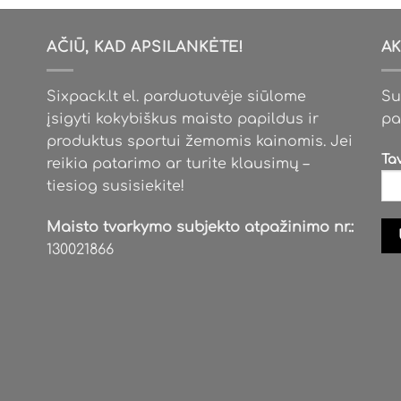
be
be
chosen
chosen
AČIŪ, KAD APSILANKĖTE!
AK
on
on
the
the
Sixpack.lt el. parduotuvėje siūlome
Su
product
product
page
page
įsigyti kokybiškus maisto papildus ir
pa
produktus sportui žemomis kainomis. Jei
Ta
reikia patarimo ar turite klausimų –
tiesiog susisiekite!
Maisto tvarkymo subjekto atpažinimo nr.:
130021866