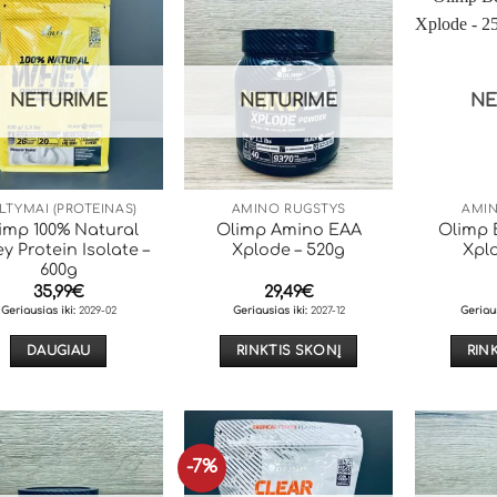
multiple
multiple
variants.
variants.
The
The
NETURIME
NETURIME
NE
options
options
may
may
be
be
chosen
chosen
on
on
LTYMAI (PROTEINAS)
AMINO RŪGŠTYS
AMIN
imp 100% Natural
Olimp Amino EAA
Olimp 
the
the
y Protein Isolate –
Xplode – 520g
Xpl
product
product
600g
page
page
35,99
€
29,49
€
Geriausias iki:
2029-02
Geriausias iki:
2027-12
Geriaus
DAUGIAU
RINKTIS SKONĮ
RIN
This
product
has
multiple
-7%
variants.