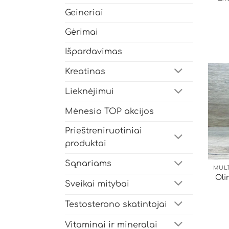
Geineriai
Gėrimai
Išpardavimas
Kreatinas
Lieknėjimui
Mėnesio TOP akcijos
Prieštreniruotiniai
produktai
Sąnariams
Oli
Sveikai mitybai
Testosterono skatintojai
Vitaminai ir mineralai