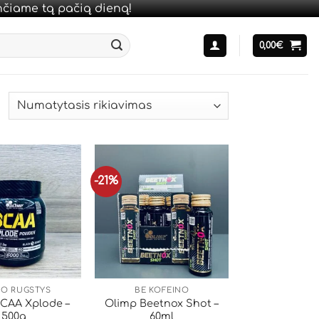
unčiame tą pačią dieną!
0,00
€
-21%
O RŪGŠTYS
BE KOFEINO
CAA Xplode –
Olimp Beetnox Shot –
500g
60ml