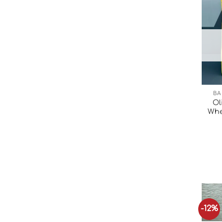
BA
Ol
Whe
-12%