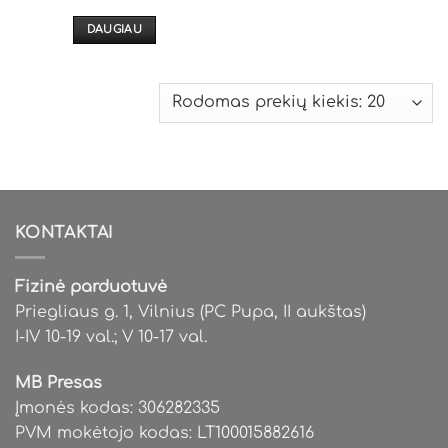
was:
is:
34,99€.
12,99€.
DAUGIAU
KONTAKTAI
Fizinė parduotuvė
Priegliaus g. 1, Vilnius (PC Pupa, II aukštas)
I-IV 10-19 val.; V 10-17 val.
MB Presas
Įmonės kodas: 306282335
PVM mokėtojo kodas: LT100015882616