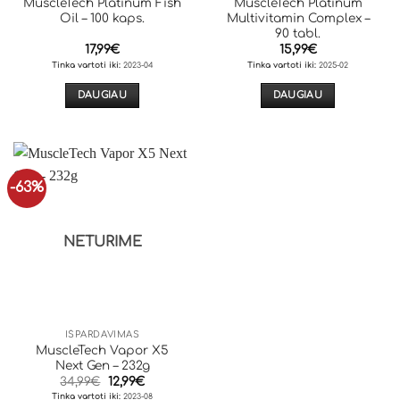
MuscleTech Platinum Fish
MuscleTech Platinum
page
Oil – 100 kaps.
Multivitamin Complex –
90 tabl.
17,99
€
15,99
€
Tinka vartoti iki:
2023-04
Tinka vartoti iki:
2025-02
DAUGIAU
DAUGIAU
-63%
NETURIME
IŠPARDAVIMAS
MuscleTech Vapor X5
Next Gen – 232g
Original
Current
34,99
€
12,99
€
price
price
Tinka vartoti iki:
2023-08