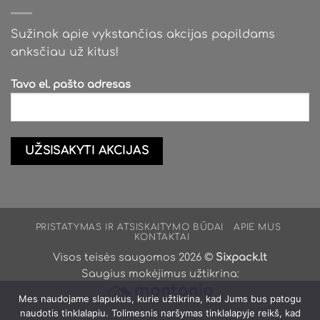
Sužinok apie vykstančias akcijas papildams
anksčiau už kitus!
Tavo el. pašto adresas
PRISTATYMAS IR ATSISKAITYMO BŪDAI
APIE MUS
KONTAKTAI
Visos teisės saugomos 2026 ©
Sixpack.lt
Saugius mokėjimus užtikrina:
Mes naudojame slapukus, kurie užtikrina, kad Jums bus patogu
naudotis tinklalapiu. Tolimesnis naršymas tinklalapyje reikš, kad