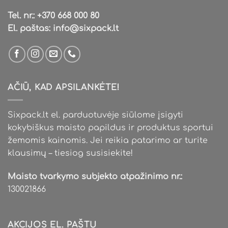
Tel. nr.:
+370 668 000 80
El. paštas:
info@sixpack.lt
AČIŪ, KAD APSILANKĖTE!
Sixpack.lt el. parduotuvėje siūlome įsigyti
kokybiškus maisto papildus ir produktus sportui
žemomis kainomis. Jei reikia patarimo ar turite
klausimų – tiesiog susisiekite!
Maisto tvarkymo subjekto atpažinimo nr.:
130021866
AKCIJOS EL. PAŠTU