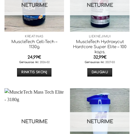
NETURIME
NETURIME
KREATINAS
LIEKNĖJIMUI
MuscleTech Cell-Tech –
MuscleTech Hydroxycut
1130g
Hardcore Super Elite – 100
kaps.
24,99
€
32,99
€
Geriausias iki:
2026-02
Geriausias iki:
2027-03
RINKTIS SKONĮ
DAUGIAU
This
product
has
multiple
variants.
The
options
NETURIME
NETURIME
may
be