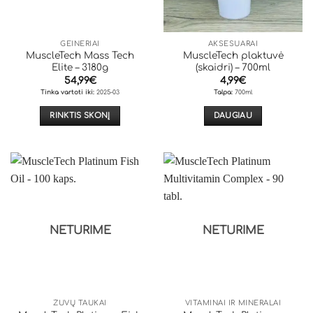
chosen
on
the
GEINERIAI
AKSESUARAI
product
MuscleTech Mass Tech
MuscleTech plaktuvė
page
Elite – 3180g
(skaidri) – 700ml
54,99
€
4,99
€
Tinka vartoti iki:
2025-03
Talpa:
700ml
RINKTIS SKONĮ
DAUGIAU
This
product
has
multiple
variants.
The
options
NETURIME
NETURIME
may
be
chosen
on
the
ŽUVŲ TAUKAI
VITAMINAI IR MINERALAI
product