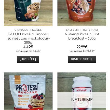
GRANOLA IR KOŠĖS
BALTYMAI (PROTEINAS)
GO ON Protein Granola
Nutrend Protein Oat
(su riešutais ir šokoladu) –
Breakfast – 630g
300g
4,49
€
22,99
€
Geriausias iki:
2026-07
Geriausias iki:
2028-09
Į KREPŠELĮ
RINKTIS SKONĮ
This
product
has
multiple
variants.
The
options
NETURIME
may
be