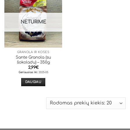
NETURIME
GRANOLA IR KOŠĖS
Sante Granola (su
šokoladu) – 350g
2,99
€
Geriausias iki:
2025-05
DAUGIAU