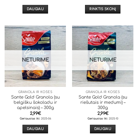
DAUGIAU
RINKTIS SKONĮ
This
product
has
multiple
variants.
The
options
NETURIME
NETURIME
may
be
chosen
on
the
GRANOLA IR KOŠĖS
GRANOLA IR KOŠĖS
product
Sante Gold Granola (su
Sante Gold Granola (su
page
belgišku šokoladu ir
riešutais ir medumi) –
apelsinais) – 300g
300g
2,99
€
2,99
€
Geriausias iki:
2025-06
Geriausias iki:
2025-10
DAUGIAU
DAUGIAU