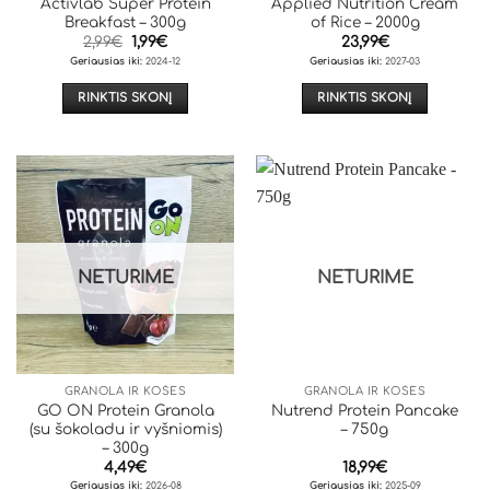
Activlab Super Protein
Applied Nutrition Cream
page
Breakfast – 300g
of Rice – 2000g
Original
Current
2,99
€
1,99
€
23,99
€
price
price
Geriausias iki:
2024-12
Geriausias iki:
2027-03
was:
is:
2,99€.
1,99€.
RINKTIS SKONĮ
RINKTIS SKONĮ
This
This
product
product
has
has
multiple
multiple
variants.
variants.
The
The
options
options
NETURIME
NETURIME
may
may
be
be
chosen
chosen
on
on
the
the
GRANOLA IR KOŠĖS
GRANOLA IR KOŠĖS
product
product
GO ON Protein Granola
Nutrend Protein Pancake
page
page
(su šokoladu ir vyšniomis)
– 750g
– 300g
4,49
€
18,99
€
Geriausias iki:
2026-08
Geriausias iki:
2025-09