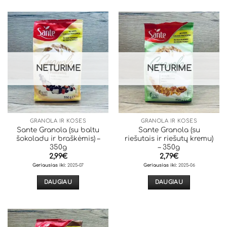
NETURIME
NETURIME
GRANOLA IR KOŠĖS
GRANOLA IR KOŠĖS
Sante Granola (su baltu
Sante Granola (su
šokoladu ir braškėmis) –
riešutais ir riešutų kremu)
350g
– 350g
2,99
€
2,79
€
Geriausias iki:
2025-07
Geriausias iki:
2025-06
DAUGIAU
DAUGIAU