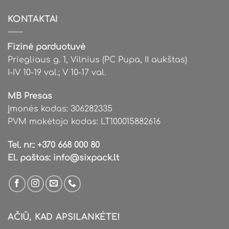
KONTAKTAI
Fizinė parduotuvė
Priegliaus g. 1, Vilnius (PC Pupa, II aukštas)
I-IV 10-19 val.; V 10-17 val.
MB Presas
Įmonės kodas: 306282335
PVM mokėtojo kodas: LT100015882616
Tel. nr.:
+370 668 000 80
El. paštas:
info@sixpack.lt
AČIŪ, KAD APSILANKĖTE!