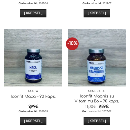
price
price
Geriausias iki:
2027-08
Geriausias iki:
2027-07
was:
is:
14,00€.
12,89€.
Į KREPŠELĮ
Į KREPŠELĮ
-10%
MACA
MINERALAI
Iconfit Magnis su
Iconfit Maca – 90 kaps.
Vitaminu B6 – 90 kaps.
Original
Current
9,99
€
11,00
€
9,89
€
price
price
Geriausias iki:
2027-09
Geriausias iki:
2027-09
was:
is:
11,00€.
9,89€.
Į KREPŠELĮ
Į KREPŠELĮ