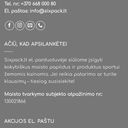
Tel. nr.:
+370 668 000 80
El. paštas:
info@sixpack.lt
AČIŪ, KAD APSILANKĖTE!
Sixpack.lt el. parduotuvėje siūlome įsigyti
kokybiškus maisto papildus ir produktus sportui
žemomis kainomis. Jei reikia patarimo ar turite
klausimų – tiesiog susisiekite!
Maisto tvarkymo subjekto atpažinimo nr.:
130021866
AKCIJOS EL. PAŠTU