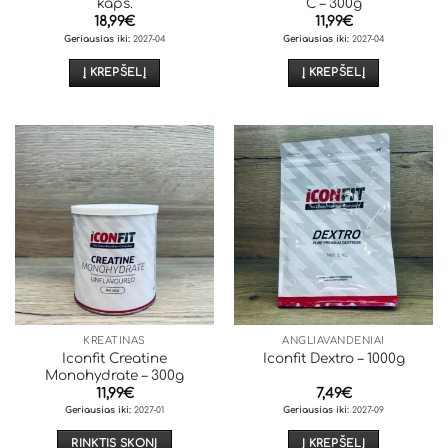
kaps.
C – 300g
18,99
€
11,99
€
Geriausias iki:
2027-04
Geriausias iki:
2027-04
Į KREPŠELĮ
Į KREPŠELĮ
KREATINAS
ANGLIAVANDENIAI
Iconfit Creatine
Iconfit Dextro – 1000g
Monohydrate – 300g
11,99
€
7,49
€
Geriausias iki:
2027-01
Geriausias iki:
2027-09
RINKTIS SKONĮ
Į KREPŠELĮ