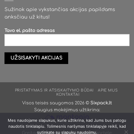
Sužinok apie vykstančias akcijas papildams
anksčiau už kitus!
Tavo el. pašto adresas
PRISTATYMAS IR ATSISKAITYMO BŪDAI
APIE MUS
KONTAKTAI
Visos teisės saugomos 2026 ©
Sixpack.lt
Saugius mokėjimus užtikrina:
Mes naudojame slapukus, kurie užtikrina, kad Jums bus patogu
naudotis tinklalapiu. Tolimesnis naršymas tinklalapyje reikš, kad
sutinkate su slapukų naudojimu.
Greitas ir patogus atsiskaitymas kortele: