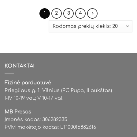
1
2
3
4
KONTAKTAI
Fizinė parduotuvė
Priegliaus g. 1, Vilnius (PC Pupa, II aukštas)
I-IV 10-19 val.; V 10-17 val.
MB Presas
Įmonės kodas: 306282335
PVM mokėtojo kodas: LT100015882616