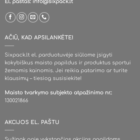
El. paštas:
info@sixpack.lt
AČIŪ, KAD APSILANKĖTE!
Sixpack.lt el. parduotuvėje siūlome įsigyti
kokybiškus maisto papildus ir produktus sportui
žemomis kainomis. Jei reikia patarimo ar turite
klausimų – tiesiog susisiekite!
Maisto tvarkymo subjekto atpažinimo nr.:
130021866
AKCIJOS EL. PAŠTU
Sužinok apie vykstančias akcijas papildams