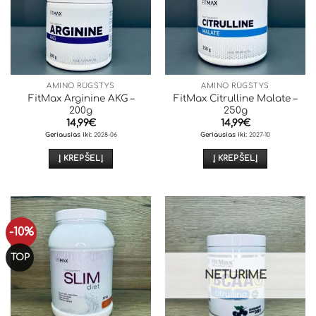
AMINO RŪGŠTYS
AMINO RŪGŠTYS
FitMax Arginine AKG –
FitMax Citrulline Malate –
200g
250g
14,99
€
14,99
€
Geriausias iki:
2028-06
Geriausias iki:
2027-10
Į KREPŠELĮ
Į KREPŠELĮ
-10%
TOP
NETURIME