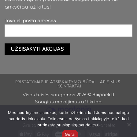
anksčiau už kitus!
Tavo el. pašto adresas
PRISTATYMAS IR ATSISKAITYMO BŪDAI
APIE MUS
KONTAKTAI
Visos teisės saugomos 2026 ©
Sixpack.lt
Saugius mokėjimus užtikrina:
Mes naudojame slapukus, kurie užtikrina, kad Jums bus patogu
naudotis tinklalapiu. Tolimesnis naršymas tinklalapyje reikš, kad
sutinkate su slapukų naudojimu.
Greitas ir patogus atsiskaitymas kortele:
Apple
Google
Maestro
MasterCard
Visa
Stripe
Gerai