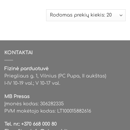
This
product
has
multiple
variants.
The
options
may
be
KONTAKTAI
chosen
on
the
Fizinė parduotuvė
product
Priegliaus g. 1, Vilnius (PC Pupa, II aukštas)
page
I-IV 10-19 val.; V 10-17 val.
MB Presas
Įmonės kodas: 306282335
PVM mokėtojo kodas: LT100015882616
Tel. nr.:
+370 668 000 80