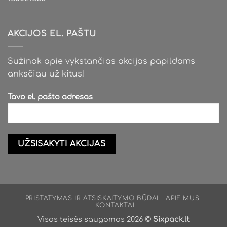
AKCIJOS EL. PAŠTU
Sužinok apie vykstančias akcijas papildams
anksčiau už kitus!
Tavo el. pašto adresas
PRISTATYMAS IR ATSISKAITYMO BŪDAI
APIE MUS
KONTAKTAI
Visos teisės saugomos 2026 ©
Sixpack.lt