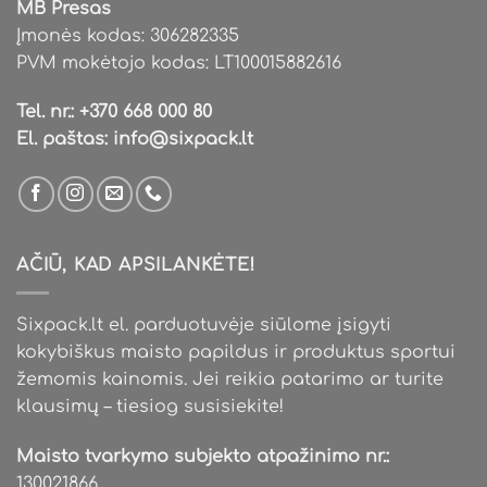
MB Presas
Įmonės kodas: 306282335
PVM mokėtojo kodas: LT100015882616
Tel. nr.:
+370 668 000 80
El. paštas:
info@sixpack.lt
AČIŪ, KAD APSILANKĖTE!
Sixpack.lt el. parduotuvėje siūlome įsigyti
kokybiškus maisto papildus ir produktus sportui
žemomis kainomis. Jei reikia patarimo ar turite
klausimų – tiesiog susisiekite!
Maisto tvarkymo subjekto atpažinimo nr.:
130021866