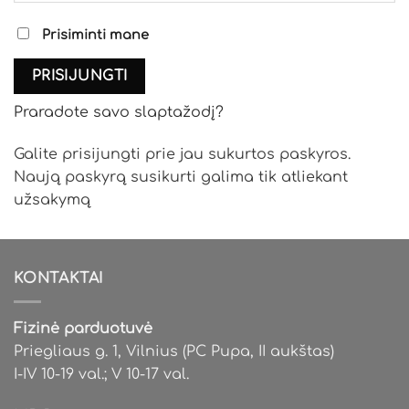
Prisiminti mane
PRISIJUNGTI
Praradote savo slaptažodį?
Galite prisijungti prie jau sukurtos paskyros.
Naują paskyrą susikurti galima tik atliekant
užsakymą
KONTAKTAI
Fizinė parduotuvė
Priegliaus g. 1, Vilnius (PC Pupa, II aukštas)
I-IV 10-19 val.; V 10-17 val.