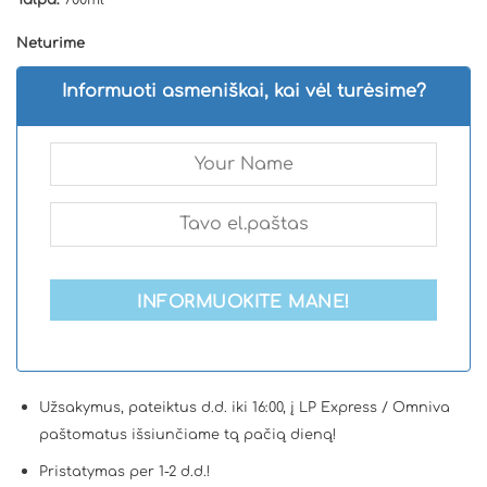
Neturime
Informuoti asmeniškai, kai vėl turėsime?
INFORMUOKITE MANE!
Užsakymus, pateiktus d.d. iki 16:00, į LP Express / Omniva
paštomatus išsiunčiame tą pačią dieną!
Pristatymas per 1-2 d.d.!