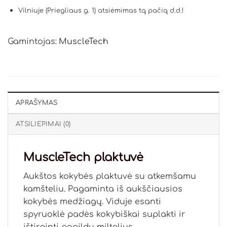
Vilniuje (Priegliaus g. 1) atsiėmimas tą pačią d.d.!
Gamintojas:
MuscleTech
APRAŠYMAS
ATSILIEPIMAI (0)
MuscleTech plaktuvė
Aukštos kokybės plaktuvė su atkemšamu
kamšteliu. Pagaminta iš aukščiausios
kokybės medžiagų. Viduje esanti
spyruoklė padės kokybiškai suplakti ir
ištirpinti papildų miltelius.