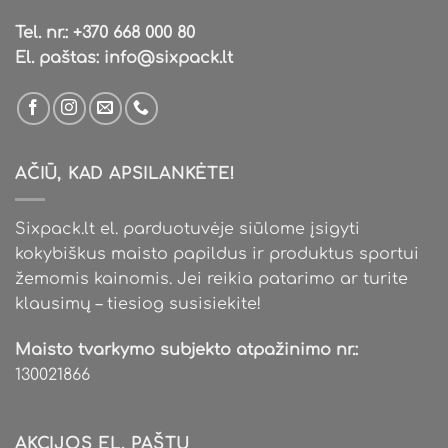
Tel. nr.:
+370 668 000 80
El. paštas:
info@sixpack.lt
AČIŪ, KAD APSILANKĖTE!
Sixpack.lt el. parduotuvėje siūlome įsigyti
kokybiškus maisto papildus ir produktus sportui
žemomis kainomis. Jei reikia patarimo ar turite
klausimų – tiesiog susisiekite!
Maisto tvarkymo subjekto atpažinimo nr.:
130021866
AKCIJOS EL. PAŠTU