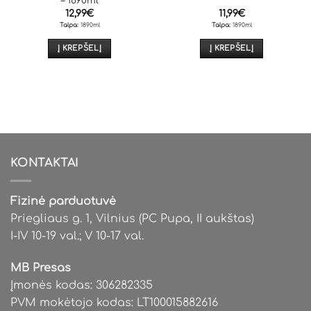
– 1890ml
12,99
€
11,99
€
Talpa:
1890ml
Talpa:
1890ml
Į KREPŠELĮ
Į KREPŠELĮ
KONTAKTAI
Fizinė parduotuvė
Priegliaus g. 1, Vilnius (PC Pupa, II aukštas)
I-IV 10-19 val.; V 10-17 val.
MB Presas
Įmonės kodas: 306282335
PVM mokėtojo kodas: LT100015882616