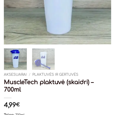
AKSESUARAI
/
PLAKTUVĖS IR GERTUVĖS
MuscleTech plaktuvė (skaidri) –
700ml
4,99
€
Talpa:
700ml