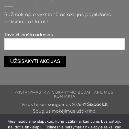
Sužinok apie vykstančias akcijas papildams
anksčiau už kitus!
Tavo el. pašto adresas
PRISTATYMAS IR ATSISKAITYMO BŪDAI
APIE MUS
KONTAKTAI
Visos teisės saugomos 2026 ©
Sixpack.lt
Saugius mokėjimus užtikrina:
Mes naudojame slapukus, kurie užtikrina, kad Jums bus patogu
naudotis tinklalapiu. Tolimesnis naršymas tinklalapyje reikš, kad