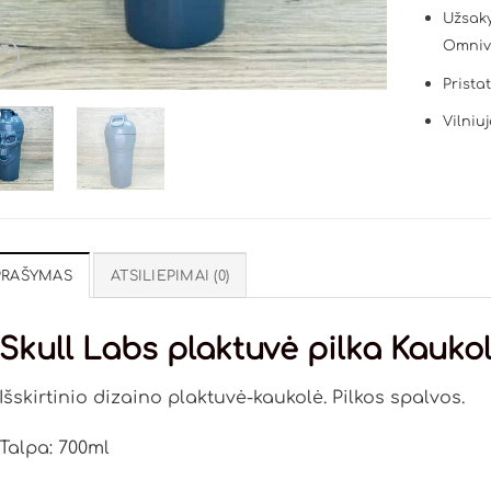
Užsaky
Omniv
Prista
Vilniuj
PRAŠYMAS
ATSILIEPIMAI (0)
Skull Labs plaktuvė pilka Kauko
Išskirtinio dizaino plaktuvė-kaukolė. Pilkos spalvos.
Talpa: 700ml