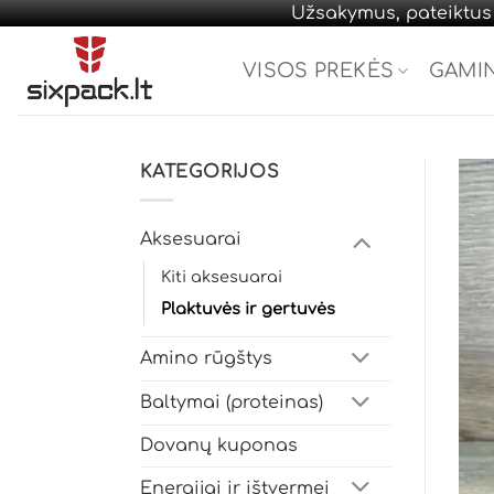
Užsakymus, pateiktus d
Skip
to
VISOS PREKĖS
GAMI
content
KATEGORIJOS
Aksesuarai
Kiti aksesuarai
Plaktuvės ir gertuvės
Amino rūgštys
Baltymai (proteinas)
Dovanų kuponas
Energijai ir ištvermei