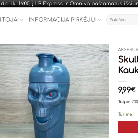
.d. iki 16:00, į LP Express ir Omniva paštomatus išsi
Ieškoti:
NTOJAI
INFORMACIJA PIRKĖJUI
AKSESUA
Skul
Kauk
9,99
€
Talpa:
700
Turime