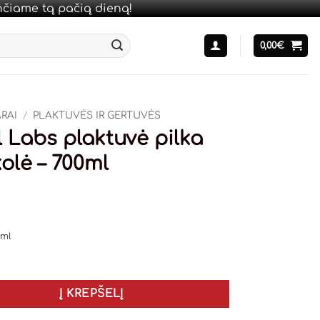
unčiame tą pačią dieną!
0,00
€
RAI
/
PLAKTUVĖS IR GERTUVĖS
l Labs plaktuvė pilka
olė – 700ml
ml
Į KREPŠELĮ