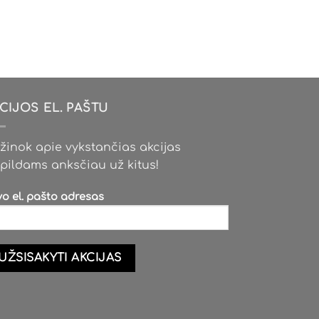
CIJOS EL. PAŠTU
žinok apie vykstančias akcijas
pildams anksčiau už kitus!
vo el. pašto adresas