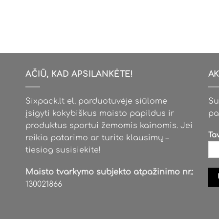
AČIŪ, KAD APSILANKĖTE!
AK
Sixpack.lt el. parduotuvėje siūlome
Su
įsigyti kokybiškus maisto papildus ir
pa
produktus sportui žemomis kainomis. Jei
Ta
reikia patarimo ar turite klausimų –
tiesiog susisiekite!
Maisto tvarkymo subjekto atpažinimo nr.:
130021866