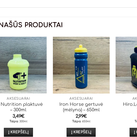
NAŠŪS PRODUKTAI
AKSESUARAI
AKSESUARAI
A
 Nutrition plaktuvė
Iron Horse gertuvė
Hiro.
– 300ml
(mėlyna) – 650ml
3,49
€
2,99
€
Talpa:
300ml
Talpa:
650ml
T
Į KREPŠELĮ
Į KREPŠELĮ
Į