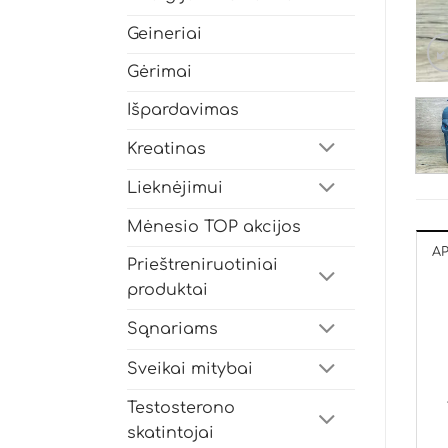
Geineriai
Gėrimai
Išpardavimas
Kreatinas
Lieknėjimui
Mėnesio TOP akcijos
A
Prieštreniruotiniai
produktai
Sąnariams
Sveikai mitybai
Testosterono
skatintojai