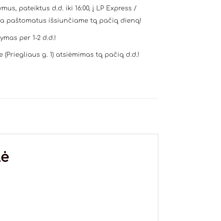
mus, pateiktus d.d. iki 16:00, į LP Express /
a paštomatus išsiunčiame tą pačią dieną!
tymas per 1-2 d.d.!
e (Priegliaus g. 1) atsiėmimas tą pačią d.d.!
lė