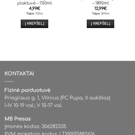
plaktuvė – 700ml
– 1890ml
4,99
€
12,99
€
Talpa:
700ml
Talpa:
1890ml
Į KREPŠELĮ
Į KREPŠELĮ
KONTAKTAI
Fizinė parduotuvė
Priegliaus g. 1, Vilnius (PC Pupa, II aukštas)
I-IV 10-19 val.; V 10-17 val.
MB Presas
Įmonės kodas: 306282335
PVM mokėtojo kodas: LT100015882616