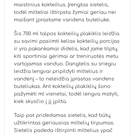
maistinius kokteilius. Įrengtas sietelis,
todėl milteliai ištirpsta žymiai geriau nei
maišant įprastame vandens buteliuke.
Šis 700 ml talpos kokteilių plakiklis leidžia
su savimi pasiimti kelias kokteilių porcijas
ir yra pakankamai didelis, kad jame tilptų
kiti sportiniai gėrimai ar treniruotės metu
vartojamas vanduo. Dangtelis su sriegiu
leidžia lengvai pripildyti miltelius ir
vandenį – to neleidžia įprastas vandens
buteliukas. Ant kokteilių plakiklių šono
pažymėti ml vienetai, todėl lengva matyti,
kiek skysčio į jį įpilta.
Taip pat pridedamas sietelis, kad būtų
užtikrintas geriausias miltelių tirpumas.
Sietelis padeda ištirpinti miltelius ypač