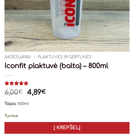
AKSESUARAI
/
PLAKTUVĖS IR GERTUVĖS
Iconfit plaktuvė (balta) – 800ml
Įvertinimas:
1
Original
Current
6,00
4,89
€
€
5
iš 5
price
price
(viso
Talpa:
800ml
įvertinimų:
was:
is:
)
6,00€.
4,89€.
Turime
Į KREPŠELĮ