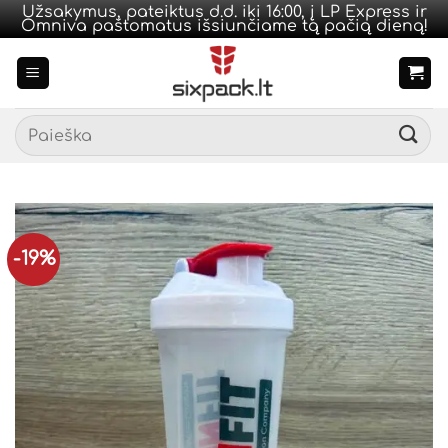
Užsakymus, pateiktus d.d. iki 16:00, į LP Express ir
Omniva paštomatus išsiunčiame tą pačią dieną!
Skip
to
content
Ieškoti:
-19%