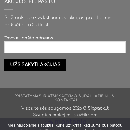
AKCIJOS EL. PAŠTU
Sužinok apie vykstančias akcijas papildams
anksčiau už kitus!
Tavo el. pašto adresas
PRISTATYMAS IR ATSISKAITYMO BŪDAI
APIE MUS
KONTAKTAI
Visos teisės saugomos 2026 ©
Sixpack.lt
Saugius mokėjimus užtikrina:
Mes naudojame slapukus, kurie užtikrina, kad Jums bus patogu