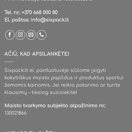
Tel. nr.:
+370 668 000 80
El. paštas:
info@sixpack.lt
AČIŪ, KAD APSILANKĖTE!
Sixpack.lt el. parduotuvėje siūlome įsigyti
kokybiškus maisto papildus ir produktus sportui
žemomis kainomis. Jei reikia patarimo ar turite
klausimų – tiesiog susisiekite!
Maisto tvarkymo subjekto atpažinimo nr.:
130021866