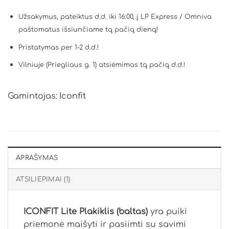
Užsakymus, pateiktus d.d. iki 16:00, į LP Express / Omniva
paštomatus išsiunčiame tą pačią dieną!
Pristatymas per 1-2 d.d.!
Vilniuje (Priegliaus g. 1) atsiėmimas tą pačią d.d.!
Gamintojas:
Iconfit
APRAŠYMAS
ATSILIEPIMAI (1)
ICONFIT Lite Plakiklis (baltas)
yra puiki
priemonė maišyti ir pasiimti su savimi