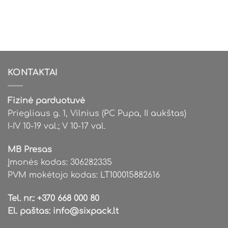
KONTAKTAI
Fizinė parduotuvė
Priegliaus g. 1, Vilnius (PC Pupa, II aukštas)
I-IV 10-19 val.; V 10-17 val.
MB Presas
Įmonės kodas: 306282335
PVM mokėtojo kodas: LT100015882616
Tel. nr.:
+370 668 000 80
El. paštas:
info@sixpack.lt