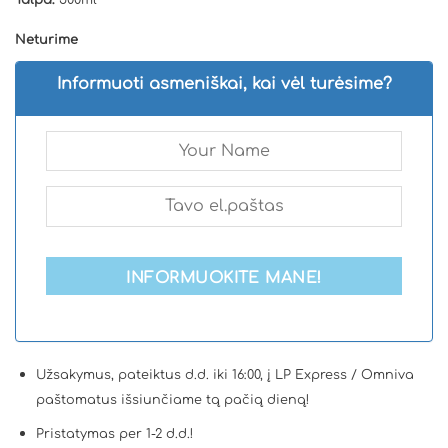
Neturime
Informuoti asmeniškai, kai vėl turėsime?
INFORMUOKITE MANE!
Užsakymus, pateiktus d.d. iki 16:00, į LP Express / Omniva
paštomatus išsiunčiame tą pačią dieną!
Pristatymas per 1-2 d.d.!