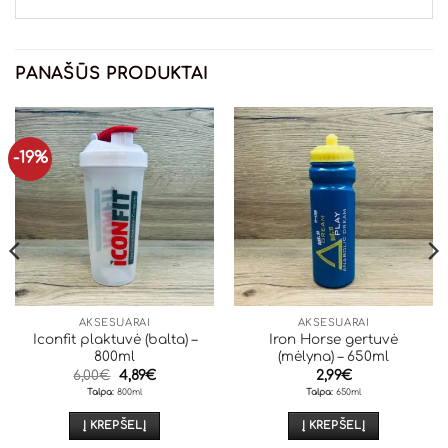
PANAŠŪS PRODUKTAI
-19%
AKSESUARAI
AKSESUARAI
Iconfit plaktuvė (balta) –
Iron Horse gertuvė
800ml
(mėlyna) – 650ml
Original
Current
6,00
€
4,89
€
2,99
€
price
price
Talpa:
800ml
Talpa:
650ml
was:
is:
6,00€.
4,89€.
Į KREPŠELĮ
Į KREPŠELĮ