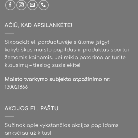
AČIŪ, KAD APSILANKĖTE!
Sixpack.lt el. parduotuvėje siūlome įsigyti
kokybiškus maisto papildus ir produktus sportui
žemomis kainomis. Jei reikia patarimo ar turite
klausimų – tiesiog susisiekite!
Maisto tvarkymo subjekto atpažinimo nr.:
130021866
AKCIJOS EL. PAŠTU
Sužinok apie vykstančias akcijas papildams
anksčiau už kitus!