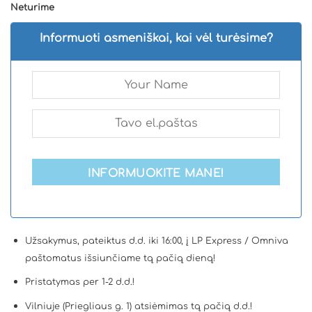
Neturime
Informuoti asmeniškai, kai vėl turėsime?
INFORMUOKITE MANE!
Užsakymus, pateiktus d.d. iki 16:00, į LP Express / Omniva
paštomatus išsiunčiame tą pačią dieną!
Pristatymas per 1-2 d.d.!
Vilniuje (Priegliaus g. 1) atsiėmimas tą pačią d.d.!