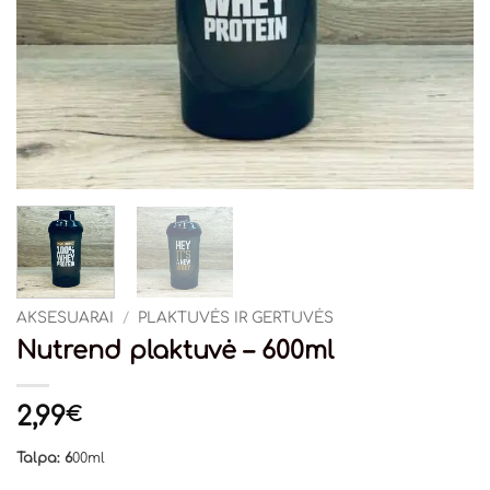
AKSESUARAI
/
PLAKTUVĖS IR GERTUVĖS
Nutrend plaktuvė – 600ml
2,99
€
Talpa: 6
00ml