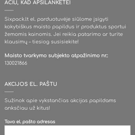
AČIŪ, KAD APSILANKĖTE!
Sixpack.lt el. parduotuvėje siūlome įsigyti
kokybiškus maisto papildus ir produktus sportui
žemomis kainomis. Jei reikia patarimo ar turite
klausimų – tiesiog susisiekite!
Maisto tvarkymo subjekto atpažinimo nr.:
130021866
AKCIJOS EL. PAŠTU
Sužinok apie vykstančias akcijas papildams
anksčiau už kitus!
Tavo el. pašto adresas