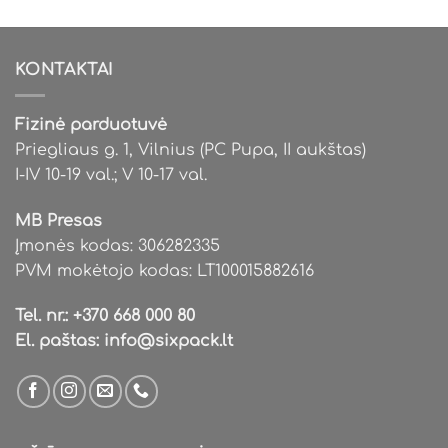
KONTAKTAI
Fizinė parduotuvė
Priegliaus g. 1, Vilnius (PC Pupa, II aukštas)
I-IV 10-19 val.; V 10-17 val.
MB Presas
Įmonės kodas: 306282335
PVM mokėtojo kodas: LT100015882616
Tel. nr.:
+370 668 000 80
El. paštas:
info@sixpack.lt