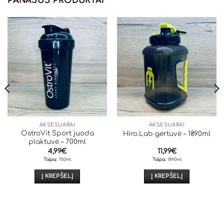
PANAŠŪS PRODUKTAI
AKSESUARAI
AKSESUARAI
OstroVit Sport juoda
Hiro.Lab gertuvė – 1890ml
plaktuvė – 700ml
4,99
€
11,99
€
Talpa:
700ml
Talpa:
1890ml
Į KREPŠELĮ
Į KREPŠELĮ