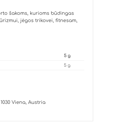
orto šakoms, kurioms būdingas
ūrizmui, jėgos trikovei, fitnesam,
5 g
5 g
030 Viena, Austria