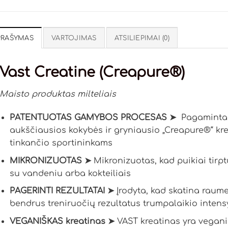
PRAŠYMAS
VARTOJIMAS
ATSILIEPIMAI (0)
Vast Creatine (Creapure
®
)
Maisto produktas milteliais
PATENTUOTAS GAMYBOS PROCESAS ➤
Pagaminta V
aukščiausios kokybės ir gryniausio „Creapure®“ kre
tinkančio sportininkams
MIKRONIZUOTAS ➤
Mikronizuotas, kad puikiai tirpt
su vandeniu arba kokteiliais
PAGERINTI REZULTATAI ➤
Įrodyta, kad skatina raum
bendrus treniruočių rezultatus trumpalaikio intensy
VEGANIŠKAS kreatinas ➤
VAST kreatinas yra veganiš