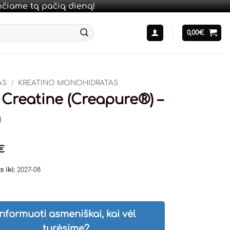
unčiame tą pačią dieną!
0,00
€
AS
/
KREATINO MONOHIDRATAS
 Creatine (Creapure®) –
g
€
 iki:
2027-08
Informuoti asmeniškai, kai vėl
turėsime?