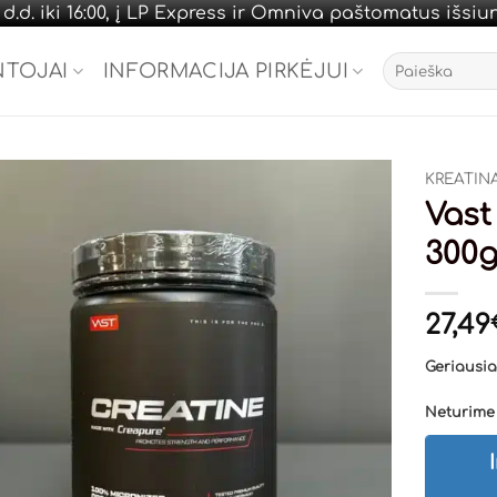
.d. iki 16:00, į LP Express ir Omniva paštomatus išsi
Ieškoti:
NTOJAI
INFORMACIJA PIRKĖJUI
KREATIN
Vast
300
27,49
Geriausias
Neturime