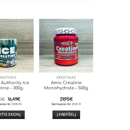
REATINAS
KREATINAS
 Authority Ice
Amix Creatine
tine – 300g
Monohydrate – 500g
Original
Current
0
€
16,49
€
29,95
€
price
price
sias iki:
2028-05
Geriausias iki:
2028-10
was:
is:
19,00€.
16,49€.
KTIS SKONĮ
Į KREPŠELĮ
This
product