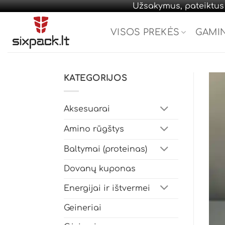
Užsakymus, pateiktus d
Skip
to
VISOS PREKĖS
GAMI
content
KATEGORIJOS
Aksesuarai
Amino rūgštys
Baltymai (proteinas)
Dovanų kuponas
Energijai ir ištvermei
Geineriai