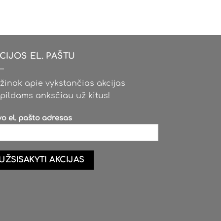
has
multiple
variants.
The
options
CIJOS EL. PAŠTU
may
be
žinok apie vykstančias akcijas
chosen
pildams anksčiau už kitus!
on
the
vo el. pašto adresas
product
page