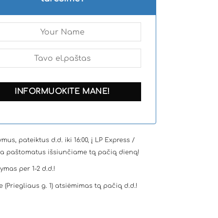
mus, pateiktus d.d. iki 16:00, į LP Express /
a paštomatus išsiunčiame tą pačią dieną!
tymas per 1-2 d.d.!
e (Priegliaus g. 1) atsiėmimas tą pačią d.d.!