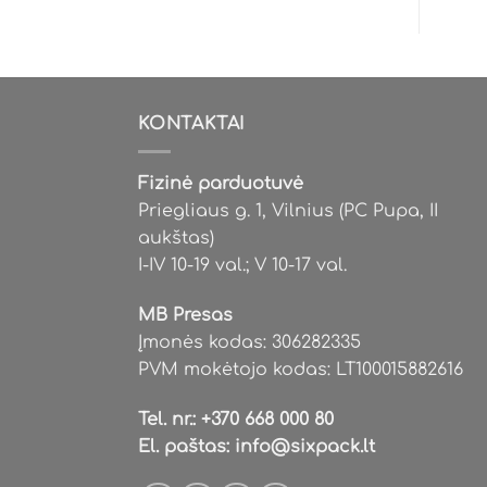
has
multiple
variants.
The
options
KONTAKTAI
may
be
Fizinė parduotuvė
chosen
Priegliaus g. 1, Vilnius (PC Pupa, II
on
aukštas)
the
I-IV 10-19 val.; V 10-17 val.
product
page
MB Presas
Įmonės kodas: 306282335
PVM mokėtojo kodas: LT100015882616
Tel. nr.:
+370 668 000 80
El. paštas:
info@sixpack.lt