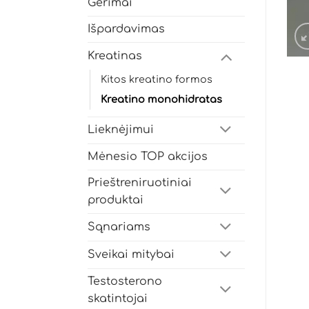
Gėrimai
Išpardavimas
Kreatinas
Kitos kreatino formos
Kreatino monohidratas
Lieknėjimui
Mėnesio TOP akcijos
Prieštreniruotiniai
produktai
Sąnariams
Sveikai mitybai
Testosterono
skatintojai