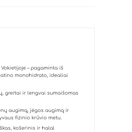
okietijoje – pagaminta iš
atino monohidrato, idealiai
ų, greitai ir lengvai sumaišomas
enų augimą, jėgos augimą ir
vaus fizinio krūvio metu.
kas, košerinis ir halal