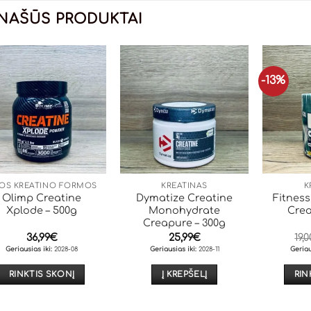
NAŠŪS PRODUKTAI
-13%
TOS KREATINO FORMOS
KREATINAS
K
Olimp Creatine
Dymatize Creatine
Fitness
Xplode – 500g
Monohydrate
Crea
Creapure – 300g
36,99
€
25,99
€
19,0
Geriausias iki
:
2028-08
Geriausias iki:
2028-11
Geriau
RINKTIS SKONĮ
Į KREPŠELĮ
RIN
This
product