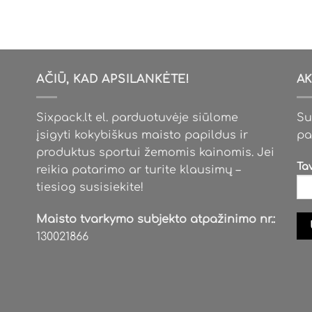
has
multiple
variants.
The
options
AČIŪ, KAD APSILANKĖTE!
AK
may
be
Sixpack.lt el. parduotuvėje siūlome
Su
chosen
įsigyti kokybiškus maisto papildus ir
pa
on
produktus sportui žemomis kainomis. Jei
the
Ta
reikia patarimo ar turite klausimų –
product
tiesiog susisiekite!
page
Maisto tvarkymo subjekto atpažinimo nr.:
130021866