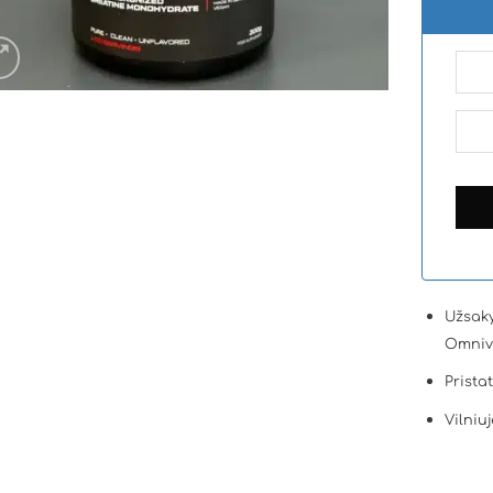
Užsaky
Omniv
Prista
Vilniuj