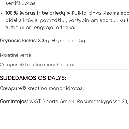
sertifikuotas
100 % švarus ir be priedų ➤
Puikiai tinka visoms sp
didelis krūvis, pavyzdžiui, varžybiniam sportui, kult
futbolui ar lengvajai atletikai.
Grynasis kiekis:
300g (60 porc. po 5g)
Maistinė vertė
Creapure® kreatino monohidratas
SUDEDAMOSIOS DALYS:
Creapure® kreatino monohidratas.
Gamintojas:
VAST Sports GmbH, Rasumofskygasse 23, 1