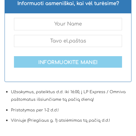
Informuoti asmeniškai, kai vėl turėsime?
INFORMUOKITE MANE!
Užsakymus, pateiktus d.d. iki 16:00, į LP Express / Omniva
paštomatus išsiunčiame tą pačią dieną!
Pristatymas per 1-2 d.d.!
Vilniuje (Priegliaus g. 1) atsiėmimas tą pačią d.d.!