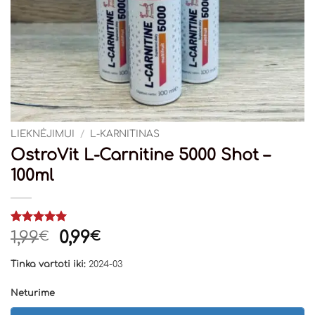
LIEKNĖJIMUI
/
L-KARNITINAS
OstroVit L-Carnitine 5000 Shot –
100ml
Įvertinimas:
1
Original
Current
1,99
0,99
€
€
5
iš 5
price
price
(viso
Tinka vartoti iki:
2024-03
įvertinimų:
was:
is:
)
1,99€.
0,99€.
Neturime