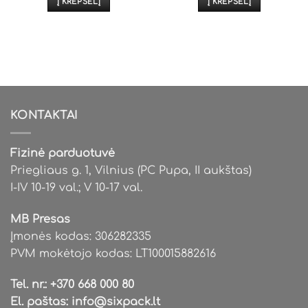
Į KREPŠELĮ
Į KREPŠELĮ
KONTAKTAI
Fizinė parduotuvė
Priegliaus g. 1, Vilnius (PC Pupa, II aukštas)
I-IV 10-19 val.; V 10-17 val.
MB Presas
Įmonės kodas: 306282335
PVM mokėtojo kodas: LT100015882616
Tel. nr.:
+370 668 000 80
El. paštas:
info@sixpack.lt