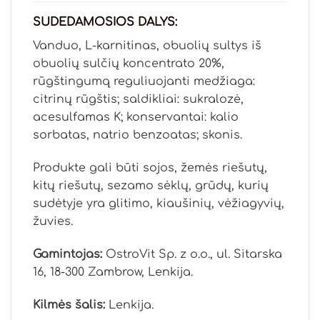
SUDEDAMOSIOS DALYS:
Vanduo, L-karnitinas, obuolių sultys iš
obuolių sulčių koncentrato 20%,
rūgštingumą reguliuojanti medžiaga:
citrinų rūgštis; saldikliai: sukralozė,
acesulfamas K; konservantai: kalio
sorbatas, natrio benzoatas; skonis.
Produkte gali būti sojos, žemės riešutų,
kitų riešutų, sezamo sėklų, grūdų, kurių
sudėtyje yra glitimo, kiaušinių, vėžiagyvių,
žuvies.
Gamintojas:
OstroVit Sp. z o.o., ul. Sitarska
16, 18-300 Zambrow, Lenkija.
Kilmės šalis:
Lenkija.