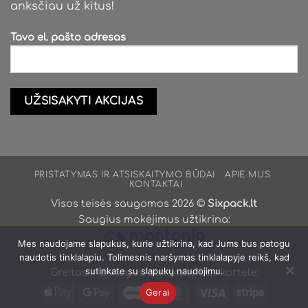
anksčiau už kitus!
Tavo el. pašto adresas
PRISTATYMAS IR ATSISKAITYMO BŪDAI
APIE MUS
KONTAKTAI
Visos teisės saugomos 2026 ©
Sixpack.lt
Saugius mokėjimus užtikrina:
Mes naudojame slapukus, kurie užtikrina, kad Jums bus patogu
naudotis tinklalapiu. Tolimesnis naršymas tinklalapyje reikš, kad
sutinkate su slapukų naudojimu.
Greitas ir patogus atsiskaitymas kortele:
Apple
Google
Maestro
MasterCard
Visa
Stripe
Gerai
Pay
Pay