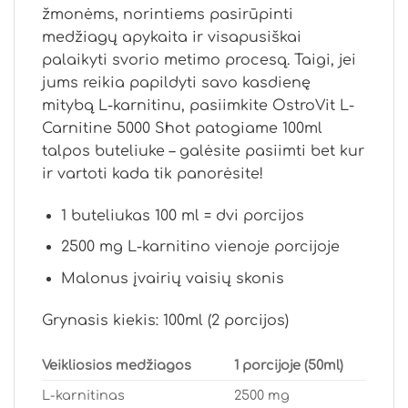
žmonėms, norintiems pasirūpinti
medžiagų apykaita ir visapusiškai
palaikyti svorio metimo procesą. Taigi, jei
jums reikia papildyti savo kasdienę
mitybą L-karnitinu, pasiimkite OstroVit L-
Carnitine 5000 Shot patogiame 100ml
talpos buteliuke – galėsite pasiimti bet kur
ir vartoti kada tik panorėsite!
1 buteliukas 100 ml = dvi porcijos
2500 mg L-karnitino vienoje porcijoje
Malonus įvairių vaisių skonis
Grynasis kiekis: 100ml (2 porcijos)
Veikliosios medžiagos
1 porcijoje (50ml)
L-karnitinas
2500 mg