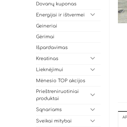
Dovanų kuponas
Energijai ir ištvermei
Geineriai
Gėrimai
Išpardavimas
Kreatinas
Lieknėjimui
Mėnesio TOP akcijos
Prieštreniruotiniai
produktai
Sąnariams
A
Sveikai mitybai