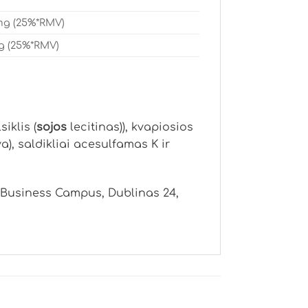
mg (25%*RMV)
g (25%*RMV)
siklis (
sojos
lecitinas)), kvapiosios
rva), saldikliai acesulfamas K ir
 Business Campus, Dublinas 24,