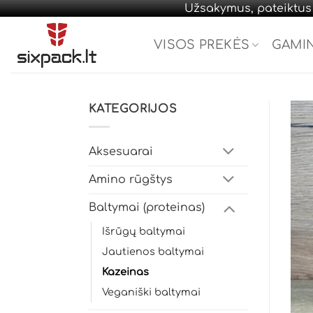
Užsakymus, pateiktus d
Skip
to
VISOS PREKĖS
GAMI
content
KATEGORIJOS
Aksesuarai
Amino rūgštys
Baltymai (proteinas)
Išrūgų baltymai
Jautienos baltymai
Kazeinas
Veganiški baltymai