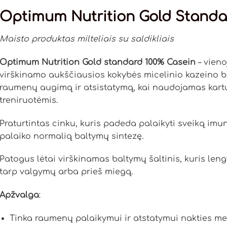
Optimum Nutrition Gold Standa
Maisto produktas milteliais su saldikliais
Optimum Nutrition Gold standard 100% Casein
– vieno
virškinamo aukščiausios kokybės micelinio kazeino b
raumenų augimą ir atsistatymą, kai naudojamas kart
treniruotėmis.
Praturtintas cinku, kuris padeda palaikyti sveiką imun
palaiko normalią baltymų sintezę.
Patogus lėtai virškinamas baltymų šaltinis, kuris leng
tarp valgymų arba prieš miegą.
Apžvalga
:
Tinka raumenų palaikymui ir atstatymui nakties me