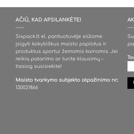
variants.
variants.
The
The
options
options
AČIŪ, KAD APSILANKĖTE!
AK
may
may
be
be
Sixpack.lt el. parduotuvėje siūlome
Su
chosen
chosen
įsigyti kokybiškus maisto papildus ir
pa
on
on
produktus sportui žemomis kainomis. Jei
the
the
Ta
reikia patarimo ar turite klausimų –
product
product
tiesiog susisiekite!
page
page
Maisto tvarkymo subjekto atpažinimo nr.:
130021866