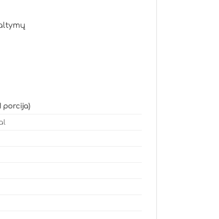
baltymų
1 porcija)
al