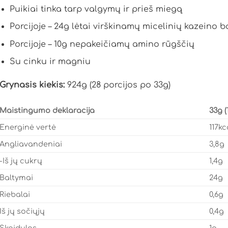
Puikiai tinka tarp valgymų ir prieš miegą
Porcijoje – 24g lėtai virškinamų micelinių kazeino 
Porcijoje – 10g nepakeičiamų amino rūgščių
Su cinku ir magniu
Grynasis kiekis:
924g (28 porcijos po 33g)
Maistingumo deklaracija
33g (
Energinė vertė
117kc
Angliavandeniai
3,8g
-Iš jų cukrų
1,4g
Baltymai
24g
Riebalai
0,6g
Iš jų sočiųjų
0,4g