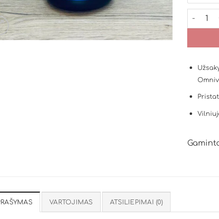
produkto
Užsaky
Omniv
Prista
Vilniuj
Gaminto
PRAŠYMAS
VARTOJIMAS
ATSILIEPIMAI (0)