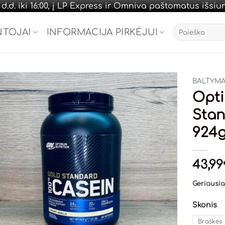
.d. iki 16:00, į LP Express ir Omniva paštomatus išsi
Ieškoti:
NTOJAI
INFORMACIJA PIRKĖJUI
BALTYMAI
Opti
Stan
924
43,99
Geriausias
Skonis
Braškės