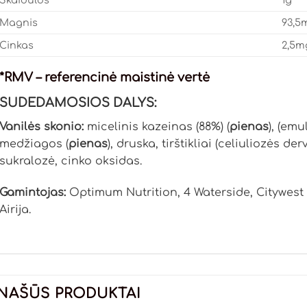
Skaidulos
1g
Magnis
93,5
Cinkas
2,5m
*RMV – referencinė maistinė vertė
SUDEDAMOSIOS DALYS:
Vanilės skonio:
micelinis kazeinas (88%) (
pienas
), (emul
medžiagos (
pienas
), druska, tirštikliai (celiuliozės de
sukralozė, cinko oksidas.
Gamintojas:
Optimum Nutrition, 4 Waterside, Citywest
Airija.
NAŠŪS PRODUKTAI