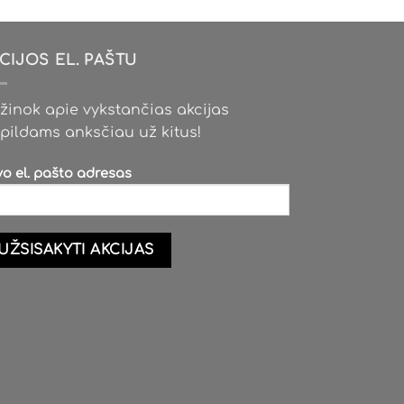
variants.
variants.
The
The
options
options
CIJOS EL. PAŠTU
may
may
be
be
žinok apie vykstančias akcijas
chosen
chosen
pildams anksčiau už kitus!
on
on
the
the
vo el. pašto adresas
product
product
page
page