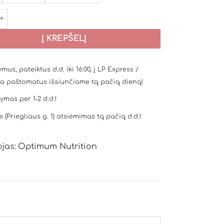
 kiekis: Optimum Nutrition Gold Standard 100% Casein - 924
Į KREPŠELĮ
mus, pateiktus d.d. iki 16:00, į LP Express /
a paštomatus išsiunčiame tą pačią dieną!
tymas per 1-2 d.d.!
e (Priegliaus g. 1) atsiėmimas tą pačią d.d.!
jas:
Optimum Nutrition