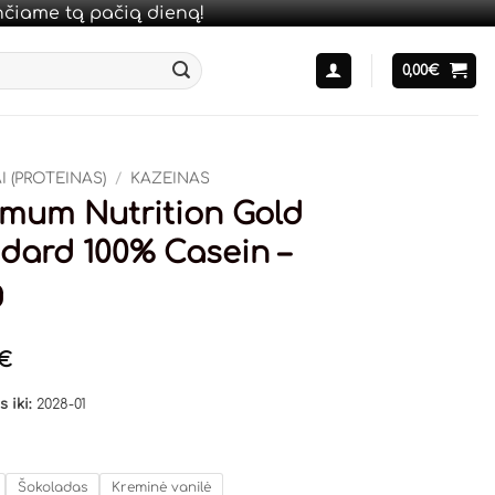
unčiame tą pačią dieną!
0,00
€
 (PROTEINAS)
/
KAZEINAS
mum Nutrition Gold
dard 100% Casein –
g
€
 iki:
2028-01
Šokoladas
Kreminė vanilė