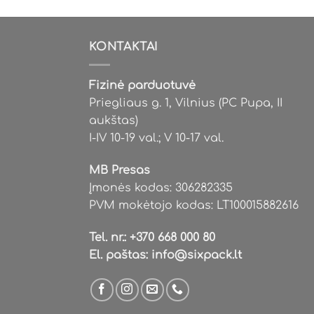
variants.
variants.
The
The
options
options
KONTAKTAI
may
may
be
be
Fizinė parduotuvė
chosen
chosen
Priegliaus g. 1, Vilnius (PC Pupa, II
on
on
aukštas)
the
the
I-IV 10-19 val.; V 10-17 val.
product
product
page
page
MB Presas
Įmonės kodas: 306282335
PVM mokėtojo kodas: LT100015882616
Tel. nr.:
+370 668 000 80
El. paštas:
info@sixpack.lt