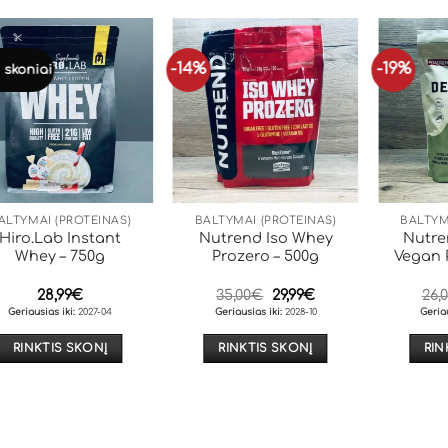
-14%
-19%
 skoniai
ALTYMAI (PROTEINAS)
BALTYMAI (PROTEINAS)
BALTYM
Hiro.Lab Instant
Nutrend Iso Whey
Nutre
Whey – 750g
Prozero – 500g
Vegan P
Original
Current
28,99
€
35,00
€
29,99
€
26,
price
price
Geriausias iki:
2027-04
Geriausias iki:
2028-10
Geriau
was:
is:
35,00€.
29,99€.
RINKTIS SKONĮ
RINKTIS SKONĮ
RIN
This
This
product
product
has
has
multiple
multiple