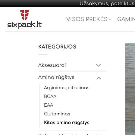
Užsakymus, pateiktus d
Skip
to
VISOS PREKĖS
GAMI
content
KATEGORIJOS
Aksesuarai
Amino rūgštys
Argininas, citrulinas
BCAA
EAA
Glutaminas
Kitos amino rūgštys