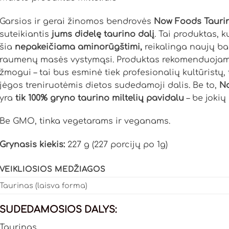
Garsios ir gerai žinomos bendrovės
Now Foods
Tauri
suteikiantis
jums didelę taurino dalį
. Tai produktas, 
šia
nepakeičiama aminorūgštimi,
reikalinga naujų bal
raumenų masės vystymąsi. Produktas rekomenduojam
žmogui – tai bus esminė tiek profesionalių kultūristų,
jėgos treniruotėmis dietos sudedamoji dalis. Be to,
N
yra
tik 100% gryno taurino miltelių pavidalu
– be jokių
Be GMO, tinka vegetarams ir veganams.
Grynasis kiekis:
227 g (227 porcijų po 1g)
VEIKLIOSIOS MEDŽIAGOS
Taurinas (laisva forma)
SUDEDAMOSIOS DALYS:
Taurinas.