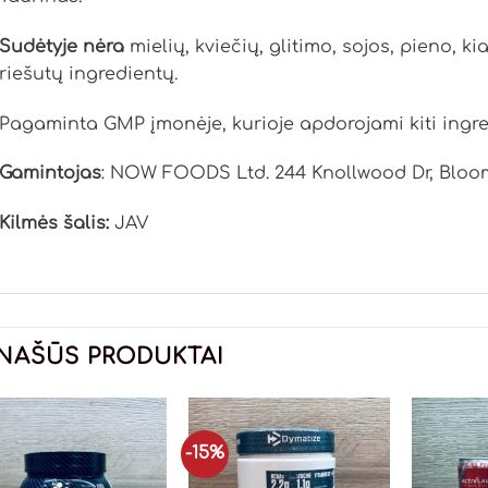
Sudėtyje nėra
mielių, kviečių, glitimo, sojos, pieno, ki
riešutų ingredientų.
Pagaminta GMP įmonėje, kurioje apdorojami kiti ingred
Gamintojas
: NOW FOODS Ltd. 244 Knollwood Dr, Bloomi
Kilmės šalis:
JAV
NAŠŪS PRODUKTAI
-15%