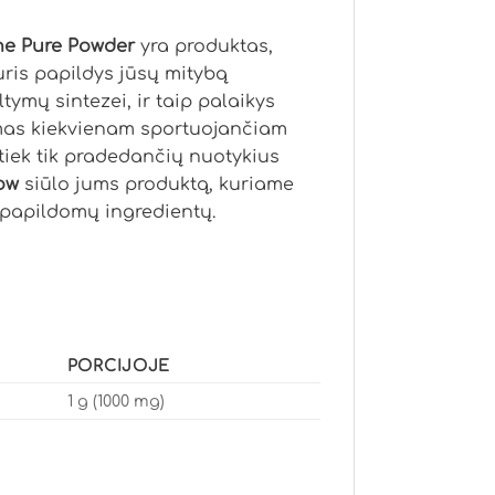
ne Pure Powder
yra produktas,
kuris papildys jūsų mitybą
tymų sintezei, ir taip palaikys
as kiekvienam sportuojančiam
 tiek tik pradedančių nuotykius
ow
siūlo jums produktą, kuriame
 papildomų ingredientų.
PORCIJOJE
1 g (1000 mg)