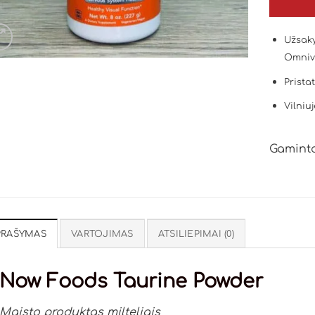
Užsaky
Omniv
Prista
Vilniuj
Gaminto
PRAŠYMAS
VARTOJIMAS
ATSILIEPIMAI (0)
Now Foods Taurine Powder
Maisto produktas milteliais