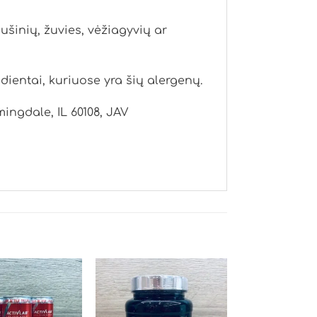
aušinių, žuvies, vėžiagyvių ar
ientai, kuriuose yra šių alergenų.
ngdale, IL 60108, JAV