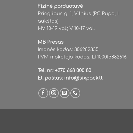
be
be
Fizinė parduotuvė
chosen
chosen
Priegliaus g. 1, Vilnius (PC Pupa, II
on
on
aukštas)
the
the
I-IV 10-19 val.; V 10-17 val.
product
product
page
page
MB Presas
Įmonės kodas: 306282335
PVM mokėtojo kodas: LT100015882616
Tel. nr.:
+370 668 000 80
El. paštas:
info@sixpack.lt