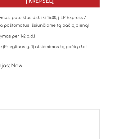
Į KREPŠELĮ
mus, pateiktus d.d. iki 16:00, į LP Express /
a paštomatus išsiunčiame tą pačią dieną!
tymas per 1-2 d.d.!
e (Priegliaus g. 1) atsiėmimas tą pačią d.d.!
jas:
Now