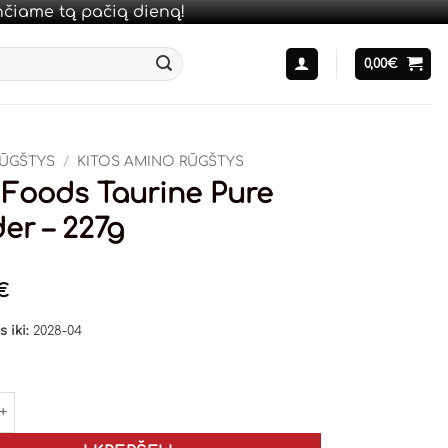
unčiame tą pačią dieną!
0,00
€
ŪGŠTYS
/
KITOS AMINO RŪGŠTYS
Foods Taurine Pure
er – 227g
€
 iki:
2028-04
 kiekis: Now Foods Taurine Pure Powder - 227g