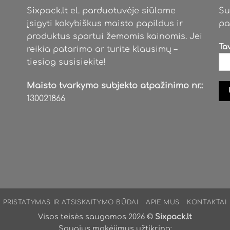
be
Sixpack.lt el. parduotuvėje siūlome
Su
chosen
įsigyti kokybiškus maisto papildus ir
pa
on
produktus sportui žemomis kainomis. Jei
the
Ta
reikia patarimo ar turite klausimų –
product
tiesiog susisiekite!
page
Maisto tvarkymo subjekto atpažinimo nr.:
130021866
PRISTATYMAS IR ATSISKAITYMO BŪDAI
APIE MUS
KONTAKTAI
Visos teisės saugomos 2026 ©
Sixpack.lt
Saugius mokėjimus užtikrina: