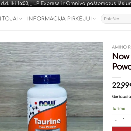
.d. iki 16:00, į LP Express ir Omniva paštomatus išsi
Ieškoti:
NTOJAI
INFORMACIJA PIRKĖJUI
AMINO R
Now 
Powd
22,99
Geriausias
Turime
produkto