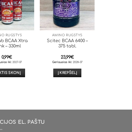
NO RŪGŠTYS
AMINO RŪGŠTYS
ab BCAA Xtra
Scitec BCAA 6400 –
nk – 330ml
375 tabl.
0,99
€
23,99
€
sias iki:
2027-07
Geriausias iki:
2028-07
KTIS SKONĮ
Į KREPŠELĮ
This
product
has
multiple
variants.
The
options
CIJOS EL. PAŠTU
may