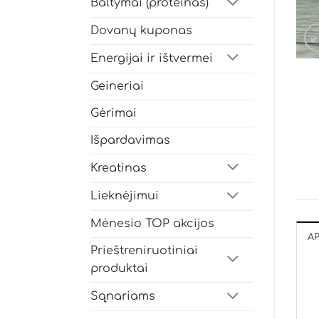
Baltymai (proteinas)
Dovanų kuponas
Energijai ir ištvermei
Geineriai
Gėrimai
Išpardavimas
Kreatinas
Lieknėjimui
Mėnesio TOP akcijos
A
Prieštreniruotiniai
produktai
Sąnariams