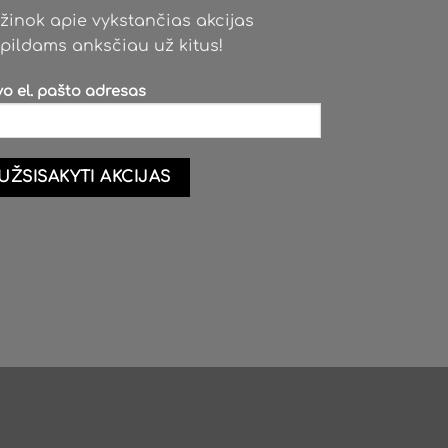
be
žinok apie vykstančias akcijas
chosen
pildams anksčiau už kitus!
on
the
vo el. pašto adresas
product
page