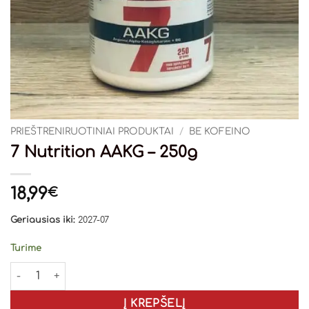
PRIEŠTRENIRUOTINIAI PRODUKTAI
/
BE KOFEINO
7 Nutrition AAKG – 250g
18,99
€
Geriausias iki:
2027-07
Turime
produkto kiekis: 7 Nutrition AAKG - 250g
Į KREPŠELĮ