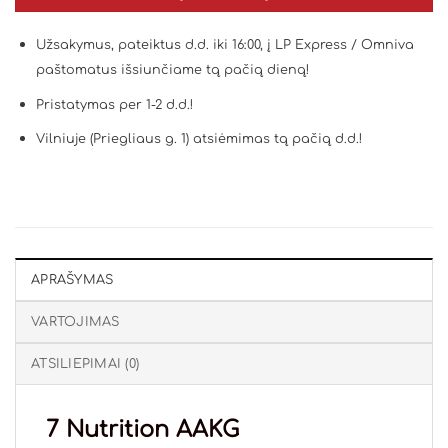
Užsakymus, pateiktus d.d. iki 16:00, į LP Express / Omniva
paštomatus išsiunčiame tą pačią dieną!
Pristatymas per 1-2 d.d.!
Vilniuje (Priegliaus g. 1) atsiėmimas tą pačią d.d.!
APRAŠYMAS
VARTOJIMAS
ATSILIEPIMAI (0)
7 Nutrition AAKG