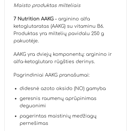
Maisto produktas milteliais
7 Nutrition AAKG
– arginino alfa
ketoglutaratas (AAKG) su vitaminu B6.
Produktas yra miltelių pavidalu 250 g
pakuotėje.
AAKG yra dviejų komponentų: arginino ir
alfa-ketoglutaro rūgšties derinys.
Pagrindiniai AAKG pranašumai:
didesnė azoto oksido (NO) gamyba
geresnis raumenų aprūpinimas
deguonimi
pagerintas maistinių medžiagų
pernešimas