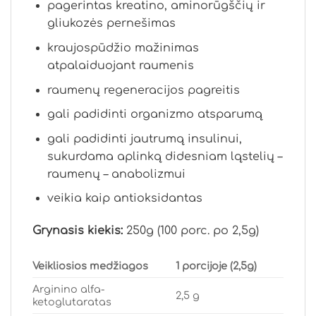
pagerintas kreatino, aminorūgščių ir
gliukozės pernešimas
kraujospūdžio mažinimas
atpalaiduojant raumenis
raumenų regeneracijos pagreitis
gali padidinti organizmo atsparumą
gali padidinti jautrumą insulinui,
sukurdama aplinką didesniam ląstelių –
raumenų – anabolizmui
veikia kaip antioksidantas
Grynasis kiekis:
250g (100 porc. po 2,5g)
Veikliosios medžiagos
1 porcijoje (2,5g)
Arginino alfa-
2,5 g
ketoglutaratas