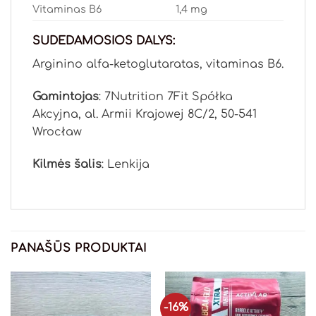
Vitaminas B6
1,4 mg
SUDEDAMOSIOS DALYS:
Arginino alfa-ketoglutaratas, vitaminas B6.
Gamintojas
: 7Nutrition 7Fit Spółka
Akcyjna, al. Armii Krajowej 8C/2, 50-541
Wrocław
Kilmės šalis
: Lenkija
PANAŠŪS PRODUKTAI
-16%