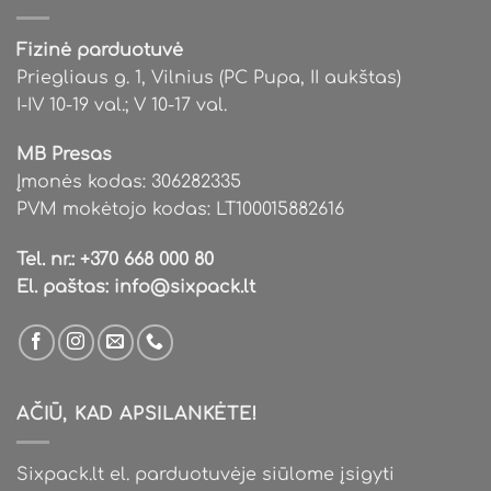
be
be
chosen
chosen
Fizinė parduotuvė
on
on
Priegliaus g. 1, Vilnius (PC Pupa, II aukštas)
the
the
I-IV 10-19 val.; V 10-17 val.
product
product
page
page
MB Presas
Įmonės kodas: 306282335
PVM mokėtojo kodas: LT100015882616
Tel. nr.:
+370 668 000 80
El. paštas:
info@sixpack.lt
AČIŪ, KAD APSILANKĖTE!
Sixpack.lt el. parduotuvėje siūlome įsigyti