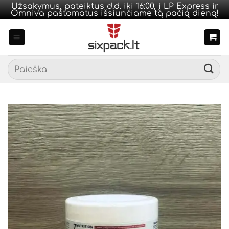
Užsakymus, pateiktus d.d. iki 16:00, į LP Express ir
Omniva paštomatus išsiunčiame tą pačią dieną!
Skip
to
content
Ieškoti: