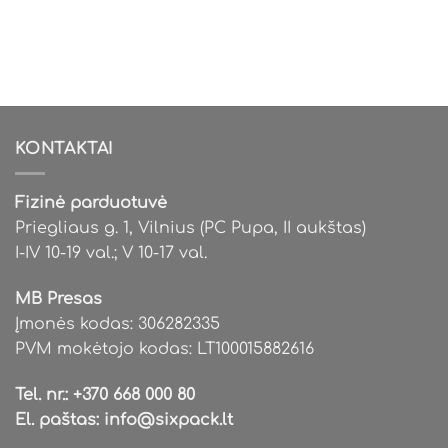
This
product
has
multiple
variants.
The
options
KONTAKTAI
may
be
chosen
Fizinė parduotuvė
on
Priegliaus g. 1, Vilnius (PC Pupa, II aukštas)
the
I-IV 10-19 val.; V 10-17 val.
product
page
MB Presas
Įmonės kodas: 306282335
PVM mokėtojo kodas: LT100015882616
Tel. nr.:
+370 668 000 80
El. paštas:
info@sixpack.lt