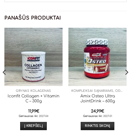
PANAŠŪS PRODUKTAI
GRYNAS KOLAGENAS
KOMPLEKSAI SĄNARIAMS, ODAI, PLAUKAMS
Iconfit Collagen + Vitamin
Amix Osteo Ultra
C – 300g
JointDrink – 600g
11,99
€
24,99
€
Geriausias iki:
2027-04
Geriausias iki:
2027-01
Į KREPŠELĮ
RINKTIS SKONĮ