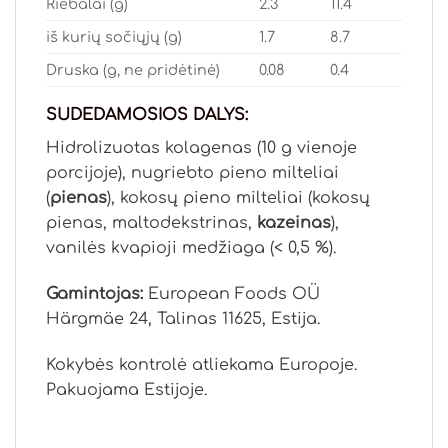
Riebalai (g)
2.3
11.4
iš kurių sočiųjų (g)
1.7
8.7
Druska (g, ne pridėtinė)
0.08
0.4
SUDEDAMOSIOS DALYS:
Hidrolizuotas kolagenas (10 g vienoje
porcijoje), nugriebto pieno milteliai
(
pienas
), kokosų pieno milteliai (kokosų
pienas, maltodekstrinas,
kazeinas
),
vanilės kvapioji medžiaga (< 0,5 %).
Gamintojas:
European Foods OÜ
Härgmäe 24, Talinas 11625, Estija.
Kokybės kontrolė atliekama Europoje.
Pakuojama Estijoje.