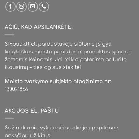
AČIŪ, KAD APSILANKĖTE!
Sixpack.lt el. parduotuvėje siūlome įsigyti
kokybiškus maisto papildus ir produktus sportui
žemomis kainomis. Jei reikia patarimo ar turite
klausimų – tiesiog susisiekite!
Maisto tvarkymo subjekto atpažinimo nr.:
130021866
AKCIJOS EL. PAŠTU
Sužinok apie vykstančias akcijas papildams
anksčiau už kitus!