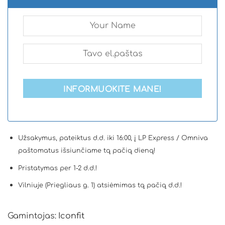
INFORMUOKITE MANE!
Užsakymus, pateiktus d.d. iki 16:00, į LP Express / Omniva
paštomatus išsiunčiame tą pačią dieną!
Pristatymas per 1-2 d.d.!
Vilniuje (Priegliaus g. 1) atsiėmimas tą pačią d.d.!
Gamintojas:
Iconfit