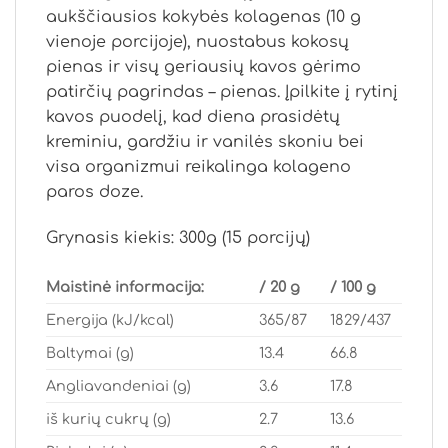
aukščiausios kokybės kolagenas (10 g
vienoje porcijoje), nuostabus kokosų
pienas ir visų geriausių kavos gėrimo
patirčių pagrindas – pienas. Įpilkite į rytinį
kavos puodelį, kad diena prasidėtų
kreminiu, gardžiu ir vanilės skoniu bei
visa organizmui reikalinga kolageno
paros doze.
Grynasis kiekis: 300g (15 porcijų)
Maistinė informacija:
/ 20 g
/ 100 g
Energija (kJ/kcal)
365/87
1829/437
Baltymai (g)
13.4
66.8
Angliavandeniai (g)
3.6
17.8
iš kurių cukrų (g)
2.7
13.6