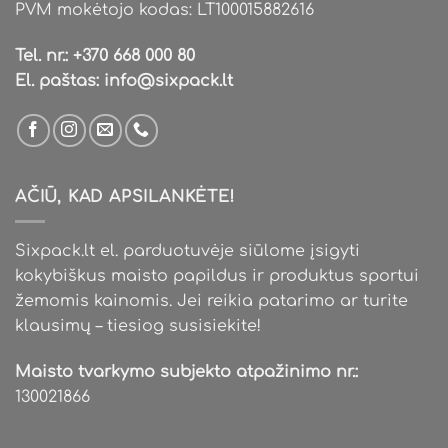
PVM mokėtojo kodas: LT100015882616
Tel. nr.:
+370 668 000 80
El. paštas:
info@sixpack.lt
AČIŪ, KAD APSILANKĖTE!
Sixpack.lt el. parduotuvėje siūlome įsigyti
kokybiškus maisto papildus ir produktus sportui
žemomis kainomis. Jei reikia patarimo ar turite
klausimų – tiesiog susisiekite!
Maisto tvarkymo subjekto atpažinimo nr.:
130021866