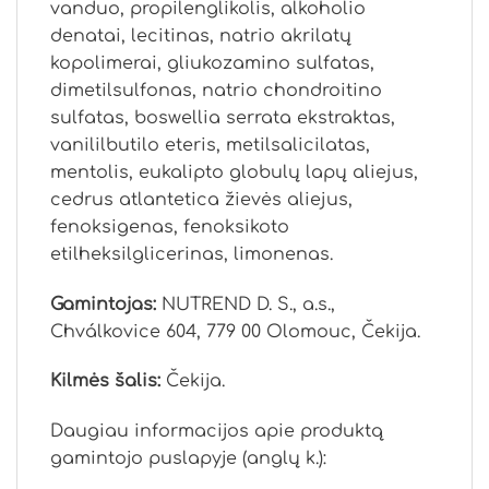
vanduo, propilenglikolis, alkoholio
denatai, lecitinas, natrio akrilatų
kopolimerai, gliukozamino sulfatas,
dimetilsulfonas, natrio chondroitino
sulfatas, boswellia serrata ekstraktas,
vanililbutilo eteris, metilsalicilatas,
mentolis, eukalipto globulų lapų aliejus,
cedrus atlantetica žievės aliejus,
fenoksigenas, fenoksikoto
etilheksilglicerinas, limonenas.
Gamintojas:
NUTREND D. S., a.s.,
Chválkovice 604, 779 00 Olomouc, Čekija.
Kilmės šalis:
Čekija.
Daugiau informacijos apie produktą
gamintojo puslapyje (anglų k.):