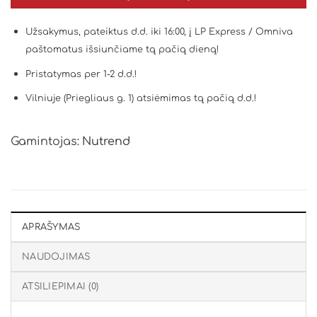
Užsakymus, pateiktus d.d. iki 16:00, į LP Express / Omniva
paštomatus išsiunčiame tą pačią dieną!
Pristatymas per 1-2 d.d.!
Vilniuje (Priegliaus g. 1) atsiėmimas tą pačią d.d.!
Gamintojas:
Nutrend
APRAŠYMAS
NAUDOJIMAS
ATSILIEPIMAI (0)