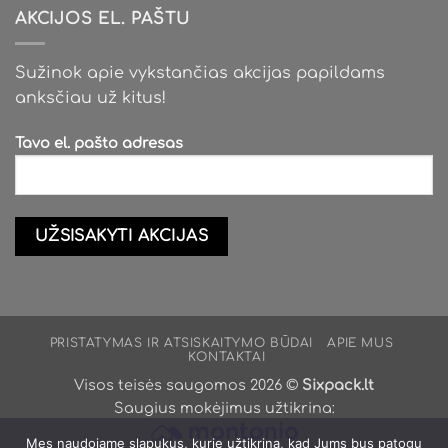
AKCIJOS EL. PAŠTU
Sužinok apie vykstančias akcijas papildams
anksčiau už kitus!
Tavo el. pašto adresas
PRISTATYMAS IR ATSISKAITYMO BŪDAI
APIE MUS
KONTAKTAI
Visos teisės saugomos 2026 ©
Sixpack.lt
Saugius mokėjimus užtikrina:
Mes naudojame slapukus, kurie užtikrina, kad Jums bus patogu