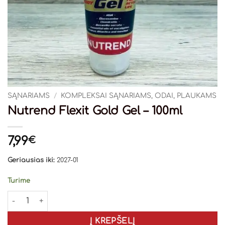
SĄNARIAMS
/
KOMPLEKSAI SĄNARIAMS, ODAI, PLAUKAMS
Nutrend Flexit Gold Gel – 100ml
7,99
€
Geriausias iki:
2027-01
Turime
produkto kiekis: Nutrend Flexit Gold Gel - 100ml
Į KREPŠELĮ