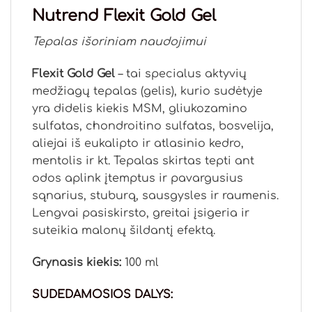
Nutrend Flexit Gold Gel
Tepalas išoriniam naudojimui
Flexit Gold Gel
– tai specialus aktyvių
medžiagų tepalas (gelis), kurio sudėtyje
yra didelis kiekis MSM, gliukozamino
sulfatas, chondroitino sulfatas, bosvelija,
aliejai iš eukalipto ir atlasinio kedro,
mentolis ir kt. Tepalas skirtas tepti ant
odos aplink įtemptus ir pavargusius
sąnarius, stuburą, sausgysles ir raumenis.
Lengvai pasiskirsto, greitai įsigeria ir
suteikia malonų šildantį efektą.
Grynasis kiekis:
100 ml
SUDEDAMOSIOS DALYS: