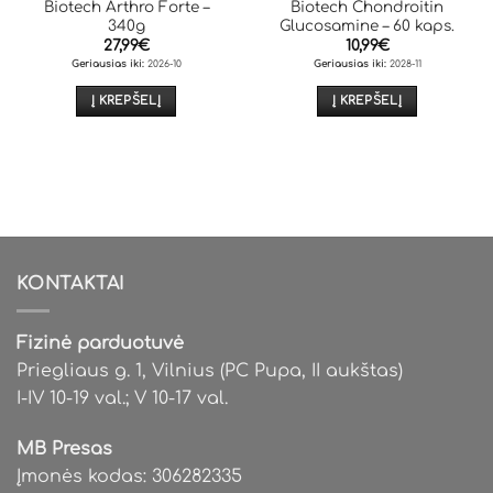
Biotech Arthro Forte –
Biotech Chondroitin
340g
Glucosamine – 60 kaps.
27,99
€
10,99
€
Geriausias iki:
2026-10
Geriausias iki:
2028-11
Į KREPŠELĮ
Į KREPŠELĮ
KONTAKTAI
Fizinė parduotuvė
Priegliaus g. 1, Vilnius (PC Pupa, II aukštas)
I-IV 10-19 val.; V 10-17 val.
MB Presas
Įmonės kodas: 306282335