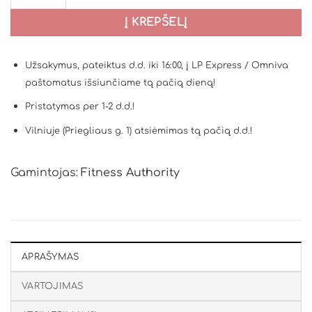
Į KREPŠELĮ
Užsakymus, pateiktus d.d. iki 16:00, į LP Express / Omniva
paštomatus išsiunčiame tą pačią dieną!
Pristatymas per 1-2 d.d.!
Vilniuje (Priegliaus g. 1) atsiėmimas tą pačią d.d.!
Gamintojas:
Fitness Authority
APRAŠYMAS
VARTOJIMAS