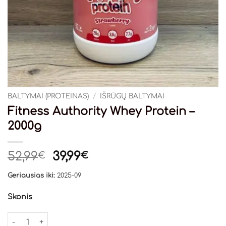
BALTYMAI (PROTEINAS)
/
IŠRŪGŲ BALTYMAI
Fitness Authority Whey Protein –
2000g
Original
Current
52,99
39,99
€
€
price
price
Geriausias iki:
2025-09
was:
is:
52,99€.
39,99€.
Skonis
produkto kiekis: Fitness Authority Whey Protein - 2000g