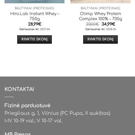
BALTYMAI (PROTEINAS)
BALTYMAI (PROTEINAS)
Hiro.Lab Instant Whey –
Olimp Whey Protein
750g
Complex 100% – 700g
Original
Current
28,99
€
39,00
€
34,99
€
price
price
Geriausias iki:
2027-04
Geriausias iki:
2028-06
was:
is:
39,00€.
34,99€.
RINKTIS SKONĮ
RINKTIS SKONĮ
This
This
product
product
has
has
multiple
multiple
variants.
variants.
The
The
options
options
KONTAKTAI
may
may
be
be
chosen
chosen
Fizinė parduotuvė
on
on
Priegliaus g. 1, Vilnius (PC Pupa, II aukštas)
the
the
I-IV 10-19 val.; V 10-17 val.
product
product
page
page
MB Presas