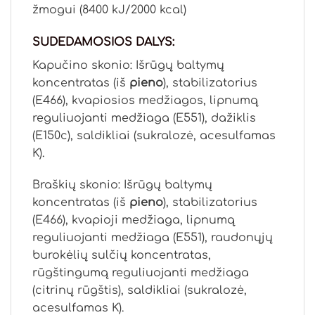
žmogui (8400 kJ/2000 kcal)
SUDEDAMOSIOS DALYS:
Kapučino skonio: Išrūgų baltymų
koncentratas (iš
pieno
), stabilizatorius
(E466), kvapiosios medžiagos, lipnumą
reguliuojanti medžiaga (E551), dažiklis
(E150c), saldikliai (sukralozė, acesulfamas
K).
Braškių skonio: Išrūgų baltymų
koncentratas (iš
pieno
), stabilizatorius
(E466), kvapioji medžiaga, lipnumą
reguliuojanti medžiaga (E551), raudonųjų
burokėlių sulčių koncentratas,
rūgštingumą reguliuojanti medžiaga
(citrinų rūgštis), saldikliai (sukralozė,
acesulfamas K).