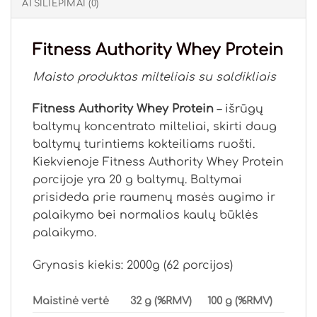
ATSILIEPIMAI (0)
Fitness Authority Whey Protein
Maisto produktas milteliais su saldikliais
Fitness Authority Whey Protein
– išrūgų
baltymų koncentrato milteliai, skirti daug
baltymų turintiems kokteiliams ruošti.
Kiekvienoje Fitness Authority Whey Protein
porcijoje yra 20 g baltymų. Baltymai
prisideda prie raumenų masės augimo ir
palaikymo bei normalios kaulų būklės
palaikymo.
Grynasis kiekis: 2000g (62 porcijos)
Maistinė vertė
32 g (%RMV)
100 g (%RMV)