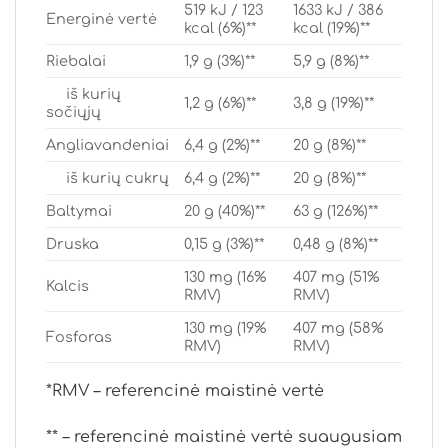
519 kJ / 123
1633 kJ / 386
Energinė vertė
kcal (6%)**
kcal (19%)**
Riebalai
1,9 g (3%)**
5,9 g (8%)**
iš kurių
1,2 g (6%)**
3,8 g (19%)**
sočiųjų
Angliavandeniai
6,4 g (2%)**
20 g (8%)**
iš kurių cukrų
6,4 g (2%)**
20 g (8%)**
Baltymai
20 g (40%)**
63 g (126%)**
Druska
0,15 g (3%)**
0,48 g (8%)**
130 mg (16%
407 mg (51%
Kalcis
RMV)
RMV)
130 mg (19%
407 mg (58%
Fosforas
RMV)
RMV)
*RMV – referencinė maistinė vertė
** – referencinė maistinė vertė suaugusiam