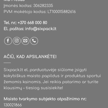
Įmonės kodas: 306282335
PVM mokėtojo kodas: LT100015882616
Tel. nr.:
+370 668 000 80
El. paštas:
info@sixpack.lt
AČIŪ, KAD APSILANKĖTE!
Sixpack.lt el. parduotuvėje siūlome įsigyti
kokybiškus maisto papildus ir produktus sportui
žemomis kainomis. Jei reikia patarimo ar turite
klausimų – tiesiog susisiekite!
Maisto tvarkymo subjekto atpažinimo nr.:
130021866