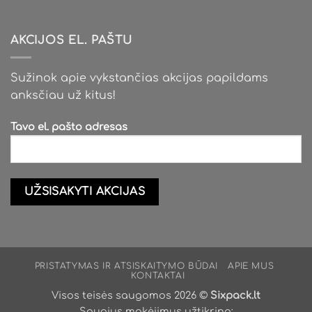
AKCIJOS EL. PAŠTU
Sužinok apie vykstančias akcijas papildams
anksčiau už kitus!
Tavo el. pašto adresas
PRISTATYMAS IR ATSISKAITYMO BŪDAI
APIE MUS
KONTAKTAI
Visos teisės saugomos 2026 ©
Sixpack.lt
Saugius mokėjimus užtikrina: