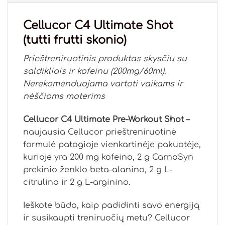
Cellucor C4 Ultimate Shot
(tutti frutti skonio)
Prieštreniruotinis produktas skysčiu su
saldikliais ir kofeinu (200mg/60ml).
Nerekomenduojama vartoti vaikams ir
nėščioms moterims
Cellucor C4 Ultimate Pre-Workout Shot –
naujausia Cellucor prieštreniruotinė
formulė patogioje vienkartinėje pakuotėje,
kurioje yra 200 mg kofeino, 2 g CarnoSyn
prekinio ženklo beta-alanino, 2 g L-
citrulino ir 2 g L-arginino.
Ieškote būdo, kaip padidinti savo energiją
ir susikaupti treniruočių metu? Cellucor