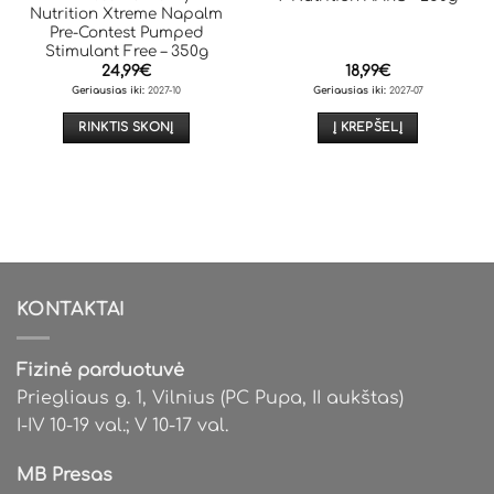
Nutrition Xtreme Napalm
Pre-Contest Pumped
Stimulant Free – 350g
24,99
€
18,99
€
Geriausias iki:
2027-10
Geriausias iki:
2027-07
RINKTIS SKONĮ
Į KREPŠELĮ
This
product
has
multiple
variants.
The
options
KONTAKTAI
may
be
chosen
Fizinė parduotuvė
on
Priegliaus g. 1, Vilnius (PC Pupa, II aukštas)
the
I-IV 10-19 val.; V 10-17 val.
product
page
MB Presas