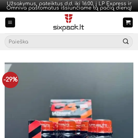
Užsakymus, pateiktus d.d. iki 16:00, į LP Express ir
Omniva paštomatus išsiunčiame tą pačią dieną!
Skip
to
content
Ieškoti:
-29%