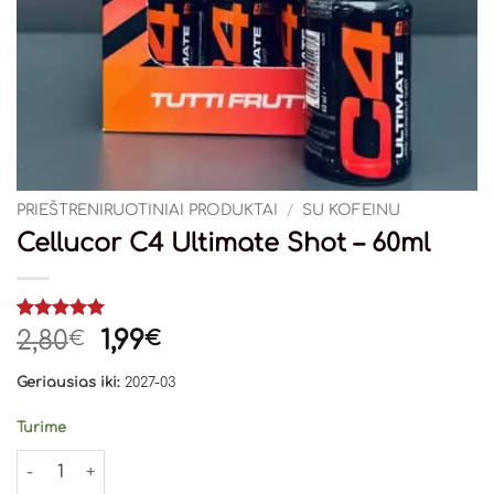
PRIEŠTRENIRUOTINIAI PRODUKTAI
/
SU KOFEINU
Cellucor C4 Ultimate Shot – 60ml
Įvertinimas:
1
Original
Current
2,80
1,99
€
€
5
iš 5
price
price
(viso
Geriausias iki:
2027-03
įvertinimų:
was:
is:
)
2,80€.
1,99€.
Turime
produkto kiekis: Cellucor C4 Ultimate Shot - 60ml