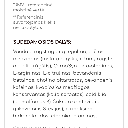
*RMV – referencinė
maistinė vertė
** Referencinis
suvartojamas kiekis
nenustatytas
SUDEDAMOSIOS DALYS:
Vanduo, rūgštingumą reguliuojančios
medžiagos (fosforo rūgštis, citrinų rūgštis,
obuolių rūgštis), CarnoSyn beta-alaninas,
L-argininas, L-citrulinas, bevandenis
betainas, cholino bitartratas, bevandenis
kofeinas, kvapiosios medžiagos,
konservantas (kalio sorbatas), saldikliai
(acesulfamas K). Sukralozė, steviolio
glikozidai iš Stevijos), piridoksino
hidrochloridas, cianokobalaminas.