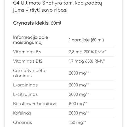
C4 Ultimate Shot yra tam, kad padėtų
jums viršyti savo ribas!
Grynasis kiekis:
60ml
Informacija apie
1 porcijoje (60 ml)
maistingumą
Vitaminas B6
2,8 mg 200% RMV*
Vitaminas B12
1,7 mcg 68% RMV*
CarnoSyn beta-
2000 mg**
alaninas
L-argininas
2000 mg**
L-citrulinas
2000 mg**
BetaPower betainas
800 mg**
Kofeinas
2000 mg**
Cholinas
150 mg**