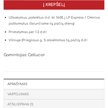
Į KREPŠELĮ
Užsakymus, pateiktus d.d. iki 16:00, į LP Express / Omniva
paštomatus išsiunčiame tą pačią dieną!
Pristatymas per 1-2 d.d.!
Vilniuje (Priegliaus g. 1) atsiėmimas tą pačią d.d.!
Gamintojas:
Cellucor
APRAŠYMAS
VARTOJIMAS
ATSILIEPIMAI (1)