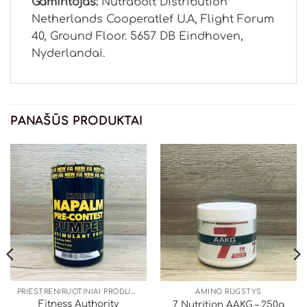
Gamintojas:
Nutrabolt Distribution
Netherlands Cooperatlef U.A, Flight Forum
40, Ground Floor. 5657 DB Eindhoven,
Nyderlandai.
PANAŠŪS PRODUKTAI
PRIEŠTRENIRUOTINIAI PRODUKTAI
AMINO RŪGŠTYS
Fitness Authority
7 Nutrition AAKG – 250g