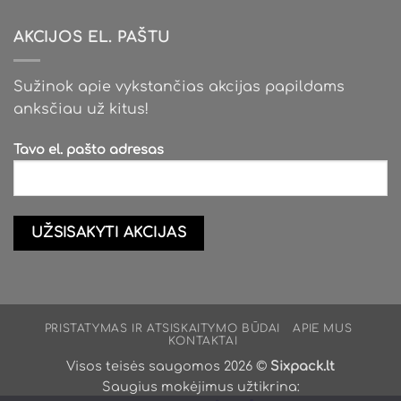
AKCIJOS EL. PAŠTU
Sužinok apie vykstančias akcijas papildams
anksčiau už kitus!
Tavo el. pašto adresas
PRISTATYMAS IR ATSISKAITYMO BŪDAI
APIE MUS
KONTAKTAI
Visos teisės saugomos 2026 ©
Sixpack.lt
Saugius mokėjimus užtikrina: