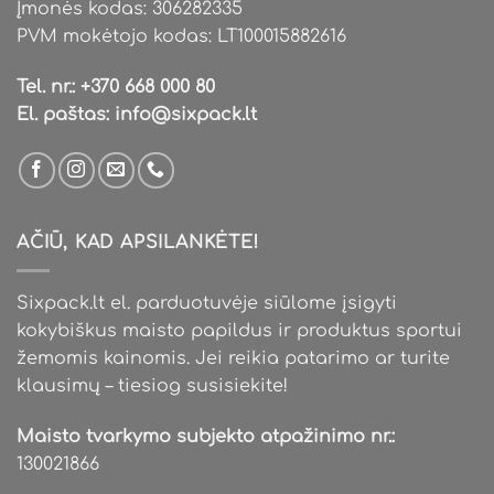
Įmonės kodas: 306282335
PVM mokėtojo kodas: LT100015882616
Tel. nr.:
+370 668 000 80
El. paštas:
info@sixpack.lt
AČIŪ, KAD APSILANKĖTE!
Sixpack.lt el. parduotuvėje siūlome įsigyti
kokybiškus maisto papildus ir produktus sportui
žemomis kainomis. Jei reikia patarimo ar turite
klausimų – tiesiog susisiekite!
Maisto tvarkymo subjekto atpažinimo nr.:
130021866