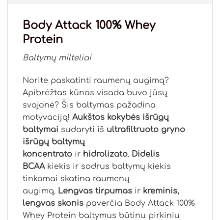
Body Attack 100% Whey
Protein
Baltymų milteliai
Norite paskatinti raumenų augimą?
Apibrėžtas kūnas visada buvo jūsų
svajonė? Šis baltymas pažadina
motyvaciją!
Aukštos kokybės išrūgų
baltymai
sudaryti iš
ultrafiltruoto gryno
išrūgų baltymų
koncentrato
ir
hidrolizato
.
Didelis
BCAA
kiekis ir sodrus baltymų kiekis
tinkamai skatina raumenų
augimą.
Lengvas tirpumas
ir
kreminis,
lengvas skonis
paverčia Body Attack 100%
Whey Protein baltymus būtinu pirkiniu