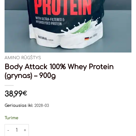
AMINO RŪGŠTYS
Body Attack 100% Whey Protein
(grynas) – 900g
38,99
€
Geriausias iki:
2028-03
Turime
produkto kiekis: Body Attack 100% Whey Protein (grynas) -