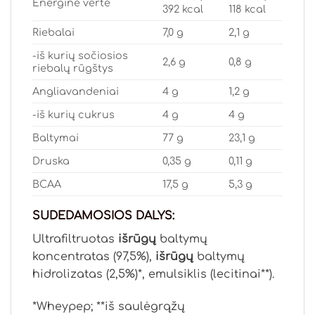
Energinė vertė
392 kcal
118 kcal
Riebalai
7,0 g
2,1 g
-iš kurių sočiosios
2,6 g
0,8 g
riebalų rūgštys
Angliavandeniai
4 g
1,2 g
-iš kurių cukrus
4 g
4 g
Baltymai
77 g
23,1 g
Druska
0,35 g
0,11 g
BCAA
17,5 g
5,3 g
SUDEDAMOSIOS DALYS:
Ultrafiltruotas
išrūgų
baltymų
koncentratas (97,5%),
išrūgų
baltymų
hidrolizatas (2,5%)*, emulsiklis (lecitinai**).
*Wheypep; **iš saulėgrąžų