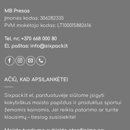
page
page
MB Presas
Įmonės kodas: 306282335
PVM mokėtojo kodas: LT100015882616
Tel. nr.:
+370 668 000 80
El. paštas:
info@sixpack.lt
AČIŪ, KAD APSILANKĖTE!
Sixpack.lt el. parduotuvėje siūlome įsigyti
kokybiškus maisto papildus ir produktus sportui
žemomis kainomis. Jei reikia patarimo ar turite
klausimų – tiesiog susisiekite!