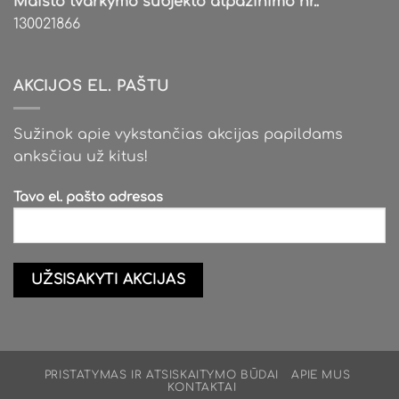
Maisto tvarkymo subjekto atpažinimo nr.:
130021866
AKCIJOS EL. PAŠTU
Sužinok apie vykstančias akcijas papildams
anksčiau už kitus!
Tavo el. pašto adresas
PRISTATYMAS IR ATSISKAITYMO BŪDAI
APIE MUS
KONTAKTAI