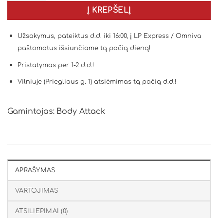
Į KREPŠELĮ
Užsakymus, pateiktus d.d. iki 16:00, į LP Express / Omniva
paštomatus išsiunčiame tą pačią dieną!
Pristatymas per 1-2 d.d.!
Vilniuje (Priegliaus g. 1) atsiėmimas tą pačią d.d.!
Gamintojas:
Body Attack
APRAŠYMAS
VARTOJIMAS
ATSILIEPIMAI (0)