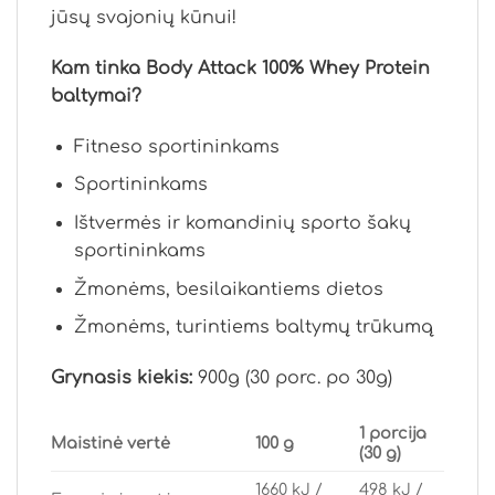
jūsų svajonių kūnui!
Kam tinka Body Attack 100% Whey Protein
baltymai?
Fitneso sportininkams
Sportininkams
Ištvermės ir komandinių sporto šakų
sportininkams
Žmonėms, besilaikantiems dietos
Žmonėms, turintiems baltymų trūkumą
Grynasis kiekis:
900g (30 porc. po 30g)
1 porcija
Maistinė vertė
100 g
(30 g)
1660 kJ /
498 kJ /