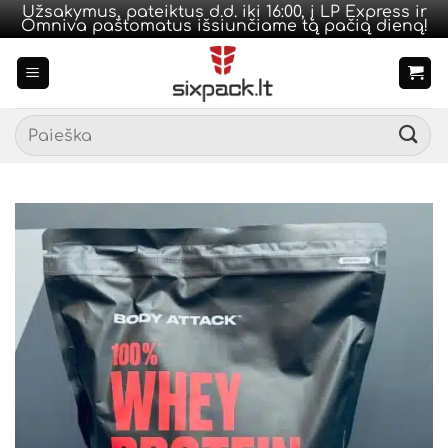
Užsakymus, pateiktus d.d. iki 16:00, į LP Express ir
Omniva paštomatus išsiunčiame tą pačią dieną!
Skip
to
content
Ieškoti: