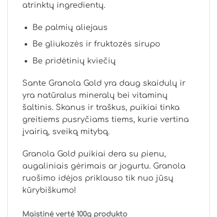
atrinktų ingredientų.
Be palmių aliejaus
Be gliukozės ir fruktozės sirupo
Be pridėtinių kviečių
Sante Granola Gold yra daug skaidulų ir
yra natūralus mineralų bei vitaminų
šaltinis. Skanus ir traškus, puikiai tinka
greitiems pusryčiams tiems, kurie vertina
įvairią, sveiką mitybą.
Granola Gold puikiai dera su pienu,
augaliniais gėrimais ar jogurtu. Granola
ruošimo idėjos priklauso tik nuo jūsų
kūrybiškumo!
Maistinė vertė 100g produkto