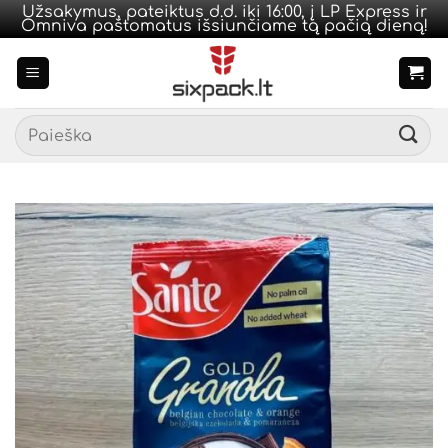
Užsakymus, pateiktus d.d. iki 16:00, į LP Express ir
Omniva paštomatus išsiunčiame tą pačią dieną!
Skip
to
content
Ieškoti: