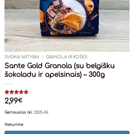
SVEIKAI MITYBAI
/
GRANOLA IR KOŠĖS
Sante Gold Granola (su belgišku
šokoladu ir apelsinais) – 300g
Įvertinimas:
1
2,99
€
5
iš 5
(viso
Geriausias iki:
2025-06
įvertinimų:
)
Neturime