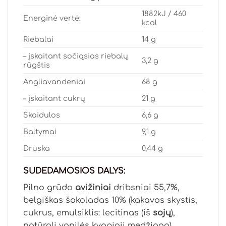
1882kJ / 460
Energinė vertė:
kcal
Riebalai
14 g
– įskaitant sočiąsias riebalų
3,2 g
rūgštis
Angliavandeniai
68 g
– įskaitant cukrų
21 g
Skaidulos
6,6 g
Baltymai
9,1 g
Druska
0,44 g
SUDEDAMOSIOS DALYS:
Pilno grūdo
avižiniai
dribsniai 55,7%,
belgiškas šokoladas 10% (kakavos skystis,
cukrus, emulsiklis: lecitinas (iš
sojų
),
natūrali vanilės kvapioji medžiaga),