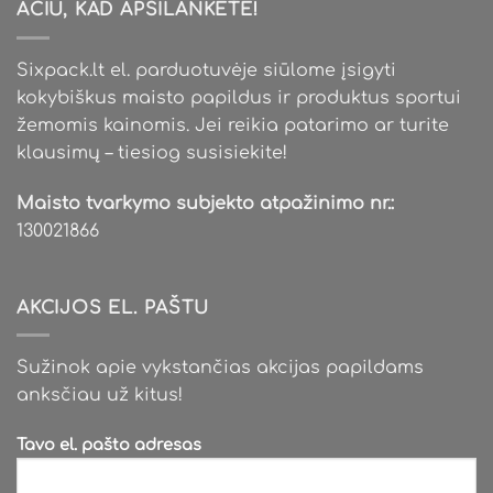
AČIŪ, KAD APSILANKĖTE!
Sixpack.lt el. parduotuvėje siūlome įsigyti
kokybiškus maisto papildus ir produktus sportui
žemomis kainomis. Jei reikia patarimo ar turite
klausimų – tiesiog susisiekite!
Maisto tvarkymo subjekto atpažinimo nr.:
130021866
AKCIJOS EL. PAŠTU
Sužinok apie vykstančias akcijas papildams
anksčiau už kitus!
Tavo el. pašto adresas