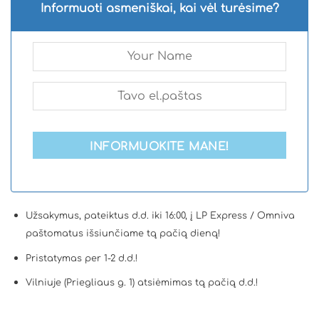
Informuoti asmeniškai, kai vėl turėsime?
INFORMUOKITE MANE!
Užsakymus, pateiktus d.d. iki 16:00, į LP Express / Omniva
paštomatus išsiunčiame tą pačią dieną!
Pristatymas per 1-2 d.d.!
Vilniuje (Priegliaus g. 1) atsiėmimas tą pačią d.d.!