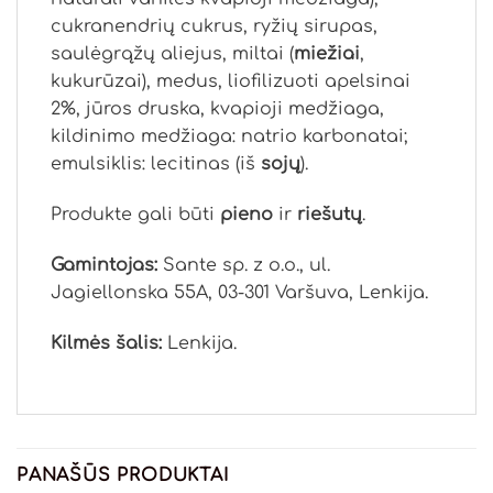
cukranendrių cukrus, ryžių sirupas,
saulėgrąžų aliejus, miltai (
miežiai
,
kukurūzai), medus, liofilizuoti apelsinai
2%, jūros druska, kvapioji medžiaga,
kildinimo medžiaga: natrio karbonatai;
emulsiklis: lecitinas (iš
sojų
).
Produkte gali būti
pieno
ir
riešutų
.
Gamintojas:
Sante sp. z o.o., ul.
Jagiellonska 55A, 03-301 Varšuva, Lenkija.
Kilmės šalis:
Lenkija.
PANAŠŪS PRODUKTAI