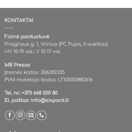
KONTAKTAI
Fizinė parduotuvė
Priegliaus g. 1, Vilnius (PC Pupa, II aukštas)
I-IV 10-19 val.; V 10-17 val.
MB Presas
Įmonės kodas: 306282335
PVM mokėtojo kodas: LT100015882616
Tel. nr.:
+370 668 000 80
El. paštas:
info@sixpack.lt