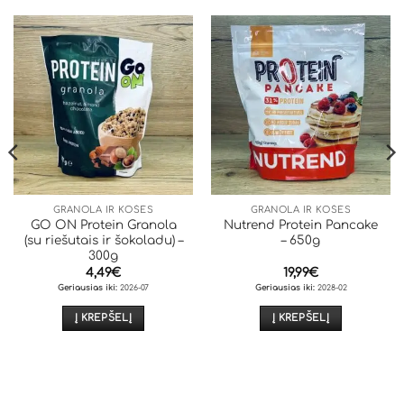
GRANOLA IR KOŠĖS
GRANOLA IR KOŠĖS
GO ON Protein Granola
Nutrend Protein Pancake
(su riešutais ir šokoladu) –
– 650g
300g
4,49
€
19,99
€
Geriausias iki:
2026-07
Geriausias iki:
2028-02
Į KREPŠELĮ
Į KREPŠELĮ