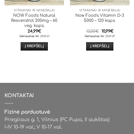
VITAMINAI IR MINERALAI
VITAMINAI IR MINERALAI
NOW Foods Natural
Now Foods Vitamin D-3
Resveratrol 200mg – 60
5000 – 120 kaps.
veg. kaps.
Original
Current
24,99
€
13,00
€
10,99
€
price
price
Geriausias iki:
2030-01
Geriausias iki:
2029-07
was:
is:
13,00€.
10,99€.
Į KREPŠELĮ
Į KREPŠELĮ
KONTAKTAI
Fizinė parduotuvė
Priegliaus g. 1, Vilnius (PC Pupa, II aukštas)
I-IV 10-19 val.; V 10-17 val.