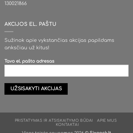
130021866
AKCIJOS EL. PAŠTU
Sužinok apie vykstančias akcijas papildams
anksčiau už kitus!
Tavo el. pašto adresas
PRISTATYMAS IR ATSISKAITYMO BŪDAI
APIE MUS
KONTAKTAI