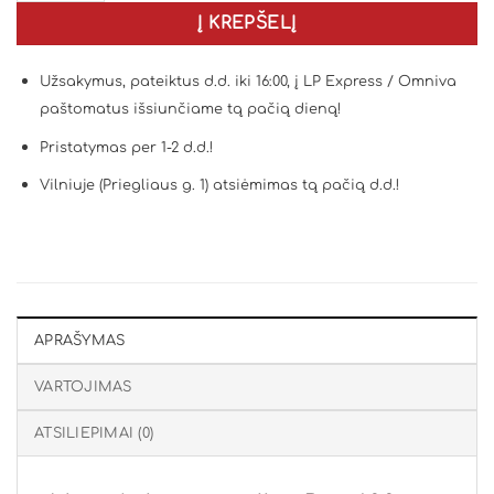
Į KREPŠELĮ
Užsakymus, pateiktus d.d. iki 16:00, į LP Express / Omniva
paštomatus išsiunčiame tą pačią dieną!
Pristatymas per 1-2 d.d.!
Vilniuje (Priegliaus g. 1) atsiėmimas tą pačią d.d.!
APRAŠYMAS
VARTOJIMAS
ATSILIEPIMAI (0)