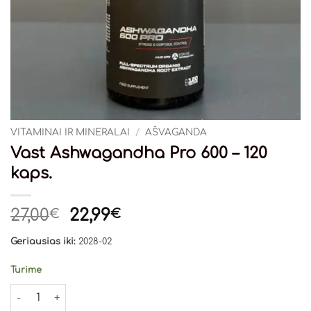
VITAMINAI IR MINERALAI
/
AŠVAGANDA
Vast Ashwagandha Pro 600 – 120
kaps.
Original
Current
27,00
22,99
€
€
price
price
Geriausias iki:
2028-02
was:
is:
27,00€.
22,99€.
Turime
produkto kiekis: Vast Ashwagandha Pro 600 - 120 kaps.