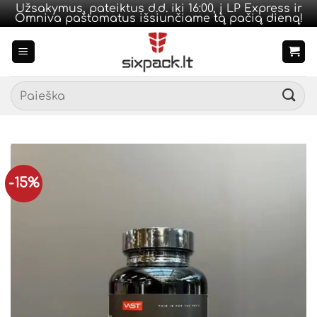
Užsakymus, pateiktus d.d. iki 16:00, į LP Express ir
Omniva paštomatus išsiunčiame tą pačią dieną!
Skip
to
content
Ieškoti:
-15%