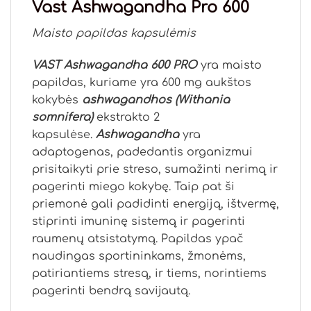
Vast Ashwagandha Pro 600
Maisto papildas kapsulėmis
VAST Ashwagandha 600 PRO
yra maisto
papildas, kuriame yra 600 mg aukštos
kokybės
ashwagandhos (Withania
somnifera)
ekstrakto 2
kapsulėse.
Ashwagandha
yra
adaptogenas, padedantis organizmui
prisitaikyti prie streso, sumažinti nerimą ir
pagerinti miego kokybę. Taip pat ši
priemonė gali padidinti energiją, ištvermę,
stiprinti imuninę sistemą ir pagerinti
raumenų atsistatymą. Papildas ypač
naudingas sportininkams, žmonėms,
patiriantiems stresą, ir tiems, norintiems
pagerinti bendrą savijautą.