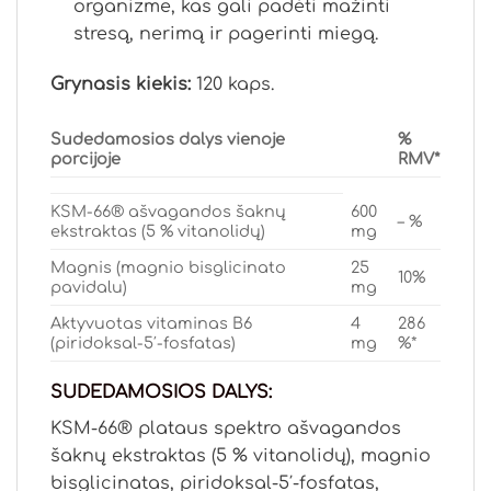
organizme, kas gali padėti mažinti
stresą, nerimą ir pagerinti miegą.
Grynasis kiekis:
120 kaps.
Sudedamosios dalys vienoje
%
porcijoje
RMV*
KSM-66® ašvagandos šaknų
600
– %
ekstraktas (5 % vitanolidų)
mg
Magnis (magnio bisglicinato
25
10%
pavidalu)
mg
Aktyvuotas vitaminas B6
4
286
(piridoksal-5′-fosfatas)
mg
%*
SUDEDAMOSIOS DALYS:
KSM-66® plataus spektro ašvagandos
šaknų ekstraktas (5 % vitanolidų), magnio
bisglicinatas, piridoksal-5′-fosfatas,