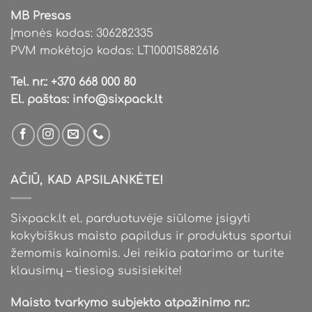
MB Presas
Įmonės kodas: 306282335
PVM mokėtojo kodas: LT100015882616
Tel. nr.:
+370 668 000 80
El. paštas:
info@sixpack.lt
AČIŪ, KAD APSILANKĖTE!
Sixpack.lt el. parduotuvėje siūlome įsigyti
kokybiškus maisto papildus ir produktus sportui
žemomis kainomis. Jei reikia patarimo ar turite
klausimų – tiesiog susisiekite!
Maisto tvarkymo subjekto atpažinimo nr.: