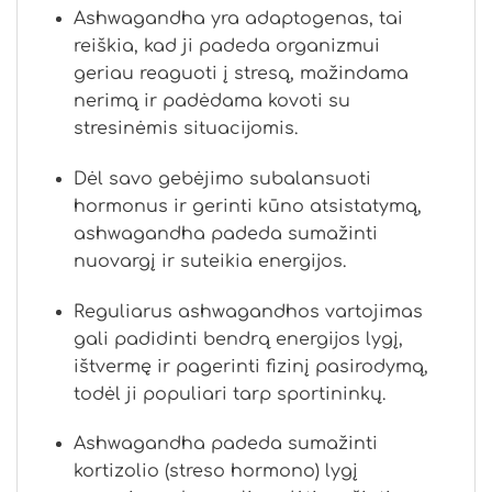
Ashwagandha yra adaptogenas, tai
reiškia, kad ji padeda organizmui
geriau reaguoti į stresą, mažindama
nerimą ir padėdama kovoti su
stresinėmis situacijomis.
Dėl savo gebėjimo subalansuoti
hormonus ir gerinti kūno atsistatymą,
ashwagandha padeda sumažinti
nuovargį ir suteikia energijos.
Reguliarus ashwagandhos vartojimas
gali padidinti bendrą energijos lygį,
ištvermę ir pagerinti fizinį pasirodymą,
todėl ji populiari tarp sportininkų.
Ashwagandha padeda sumažinti
kortizolio (streso hormono) lygį