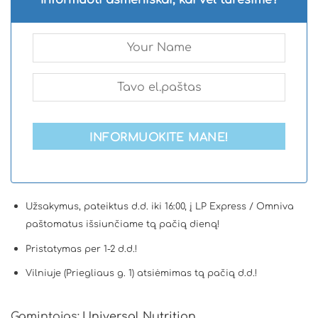
Informuoti asmeniškai, kai vėl turėsime?
INFORMUOKITE MANE!
Užsakymus, pateiktus d.d. iki 16:00, į LP Express / Omniva
paštomatus išsiunčiame tą pačią dieną!
Pristatymas per 1-2 d.d.!
Vilniuje (Priegliaus g. 1) atsiėmimas tą pačią d.d.!
Gamintojas:
Universal Nutrition