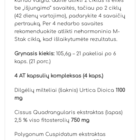
kuriuo valgiu. Galite atlikti 2 ciklus iš eilės
be „išjungimo“ savaitės, tačiau po 2 ciklų
(42 dienų vartojimo), padarykite 4 savaičių
pertrauką. Per 4 nedarbo savaites
rekomenduokite atlikti nehormoninio M-
Stak ciklą, kad išlaikytumėte rezultatus.
Grynasis kiekis:
105,6g – 21 pakeliai po 6
kaps. (21 porc.)
4 AT kapsulių kompleksas (4 kaps.)
Dilgėlių milteliai (šaknis) Urtica Dioica
1100
mg
Cissus Quadrangularis ekstraktas (lapas)
2,5 % viso fitosterolių
750 mg
Polygonum Cuspidatum ekstraktas