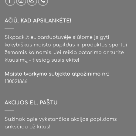
AČIŪ, KAD APSILANKĖTE!
Sixpack.lt el. parduotuvėje siūlome įsigyti
kokybiškus maisto papildus ir produktus sportui
žemomis kainomis. Jei reikia patarimo ar turite
klausimų – tiesiog susisiekite!
Maisto tvarkymo subjekto atpažinimo nr.:
130021866
AKCIJOS EL. PAŠTU
Sužinok apie vykstančias akcijas papildams
anksčiau už kitus!