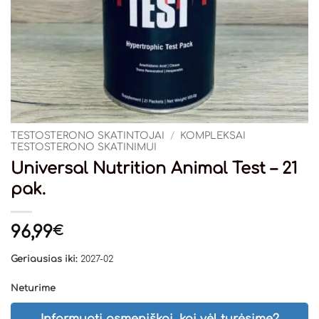
TESTOSTERONO SKATINTOJAI
/
KOMPLEKSAI
TESTOSTERONO SKATINIMUI
Universal Nutrition Animal Test – 21
pak.
96,99
€
Geriausias iki:
2027-02
Neturime