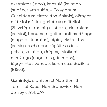
ekstraktas (lapai), kapsulė (želatina
(sudėtyje yra sulfitų)), Polygonum
Cuspidatum ekstraktas (šaknis), ožragės
milteliai (sėkla), greipfrutų milteliai
(žievelė), citrusinių ekstraktų ekstraktas L.
(vaisiai), lipnumą reguliuojanti medžiaga
(magnio stearatas), pipirų ekstraktas
(vaisių arachidono rūgšties aliejus,
galvijų želatina, drėgmę išlaikanti
medžiaga (augalinis glicerinas),
išgrynintas vanduo, karamelės dažiklis
(E150d).
Gamintojas:
Universal Nutrition, 3
Terminal Road, New Brunswick, New
Jersey 08901, JAV.