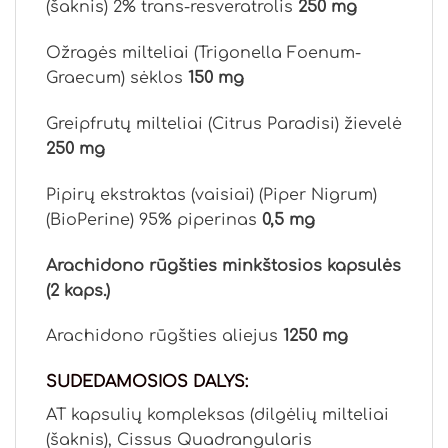
(šaknis) 2% trans-resveratrolis
250 mg
Ožragės milteliai (Trigonella Foenum-
Graecum) sėklos
150 mg
Greipfrutų milteliai (Citrus Paradisi) žievelė
250 mg
Pipirų ekstraktas (vaisiai) (Piper Nigrum)
(BioPerine) 95% piperinas
0,5 mg
Arachidono rūgšties minkštosios kapsulės
(2 kaps.)
Arachidono rūgšties aliejus
1250 mg
SUDEDAMOSIOS DALYS:
AT kapsulių kompleksas (dilgėlių milteliai
(šaknis), Cissus Quadrangularis