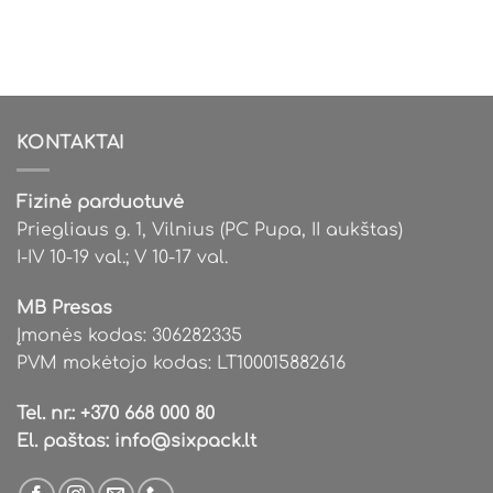
KONTAKTAI
Fizinė parduotuvė
Priegliaus g. 1, Vilnius (PC Pupa, II aukštas)
I-IV 10-19 val.; V 10-17 val.
MB Presas
Įmonės kodas: 306282335
PVM mokėtojo kodas: LT100015882616
Tel. nr.:
+370 668 000 80
El. paštas:
info@sixpack.lt