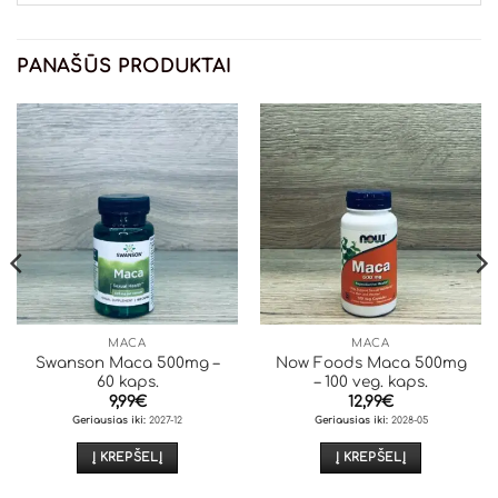
PANAŠŪS PRODUKTAI
MACA
MACA
Swanson Maca 500mg –
Now Foods Maca 500mg
60 kaps.
– 100 veg. kaps.
9,99
€
12,99
€
Geriausias iki:
2027-12
Geriausias iki:
2028-05
Į KREPŠELĮ
Į KREPŠELĮ