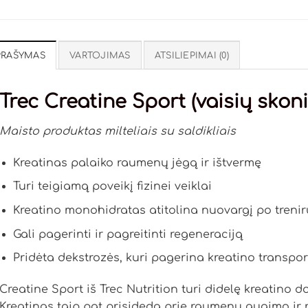
PRAŠYMAS
VARTOJIMAS
ATSILIEPIMAI (0)
Trec Creatine Sport (vaisių skoni
Maisto produktas milteliais su saldikliais
Kreatinas palaiko raumenų jėgą ir ištvermę
Turi teigiamą poveikį fizinei veiklai
Kreatino monohidratas atitolina nuovargį po treni
Gali pagerinti ir pagreitinti regeneraciją
Pridėta dekstrozės, kuri pagerina kreatino transpo
Creatine Sport iš Trec Nutrition turi didelę kreatino do
Kreatinas taip pat prisideda prie raumenų augimo ir r