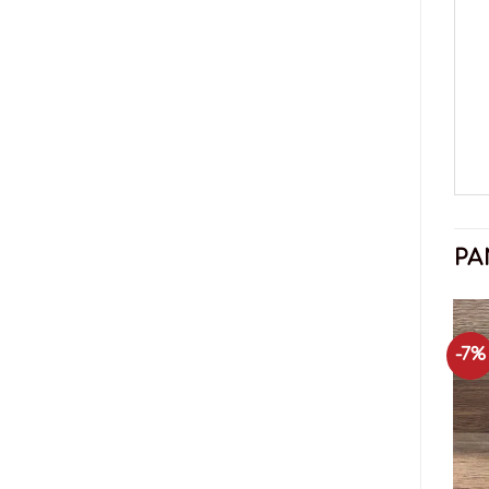
PA
-7%