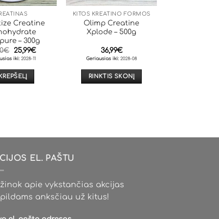
REATINAS
KITOS KREATINO FORMOS
ize Creatine
Olimp Creatine
ohydrate
Xplode – 500g
pure – 300g
Original
Current
00
€
25,99
€
36,99
€
price
price
usias iki:
2028-11
Geriausias iki
:
2028-08
was:
is:
28,00€.
25,99€.
 KREPŠELĮ
RINKTIS SKONĮ
This
product
has
multiple
variants.
The
options
CIJOS EL. PAŠTU
may
be
žinok apie vykstančias akcijas
chosen
pildams anksčiau už kitus!
on
the
vo el. pašto adresas