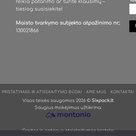
reikia patarimo ar turite klausimų –
tiesiog susisiekite!
Maisto tvarkymo subjekto atpažinimo nr.:
130021866
PRISTATYMAS IR ATSISKAITYMO BŪDAI
APIE MUS
KONTAKTAI
Visos teisės saugomos 2026 ©
Sixpack.lt
Saugius mokėjimus užtikrina:
Greitas ir patogus atsiskaitymas kortele: