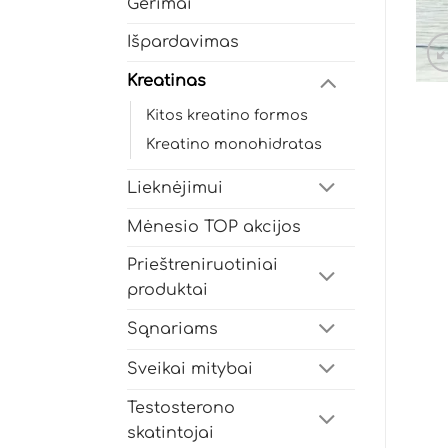
Gėrimai
Išpardavimas
Kreatinas
Kitos kreatino formos
Kreatino monohidratas
Lieknėjimui
Mėnesio TOP akcijos
Prieštreniruotiniai
produktai
Sąnariams
Sveikai mitybai
Testosterono
skatintojai