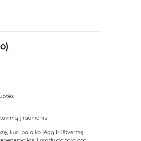
o)
ruotės
rtavimą į raumenis
zę, kuri palaiko jėgą ir ištvermę.
egeneracijos. Į produktą taip pat