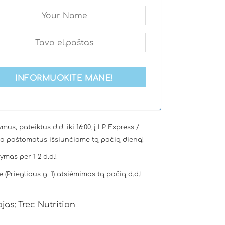
INFORMUOKITE MANE!
mus, pateiktus d.d. iki 16:00, į LP Express /
a paštomatus išsiunčiame tą pačią dieną!
tymas per 1-2 d.d.!
e (Priegliaus g. 1) atsiėmimas tą pačią d.d.!
jas:
Trec Nutrition