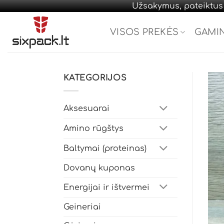
Užsakymus, pateiktus d
Skip
to
VISOS PREKĖS
GAMI
content
KATEGORIJOS
Aksesuarai
Amino rūgštys
Baltymai (proteinas)
Dovanų kuponas
Energijai ir ištvermei
Geineriai