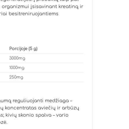
 organizmui įsisavinant kreatiną ir
iai besitreniruojantiems
Porcijoje (5 g)
3000mg
1000mg
250mg
ngumą reguliuojanti medžiaga –
čių koncentratas aviečių ir arbūzų
s; kivių skonio spalva – vario
ozė.