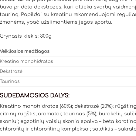
buvo pridėta dekstrozės, kuri atlieka svarbų vaidmenį
tauriną. Papildai su kreatinu rekomenduojami reguliar
žmonėms, ypač užsiimantiems jėgos sportu.
Grynasis kiekis: 300g
Veikliosios medžiagos
Kreatino monohidratas
Dekstrozė
Taurinas
SUDEDAMOSIOS DALYS:
Kreatino monohidratas (60%); dekstrozė (20%); rūgšti
citrinų rūgštis; aromatai; taurinas (5%); burokėlių sul
skoniui; egzotinių vaisių skonio spalva – beta karotina
chlorofilų ir chlorofilinų kompleksai; saldiklis – sukral