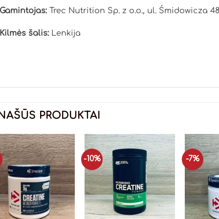
Gamintojas:
Trec Nutrition Sp. z o.o., ul. Śmidowicza 48
Kilmės šalis:
Lenkija
NAŠŪS PRODUKTAI
-10%
-7%