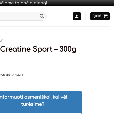
unčiame tą pačią dieną!
0,00
€
AS
 Creatine Sport – 300g
€
oti iki:
2024-05
Informuoti asmeniškai, kai vėl
turėsime?