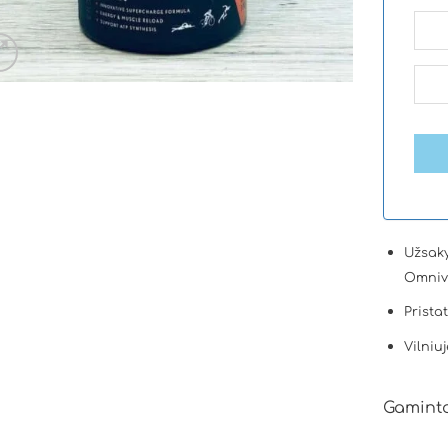
Užsaky
Omniv
Prista
Vilniuj
Gaminto