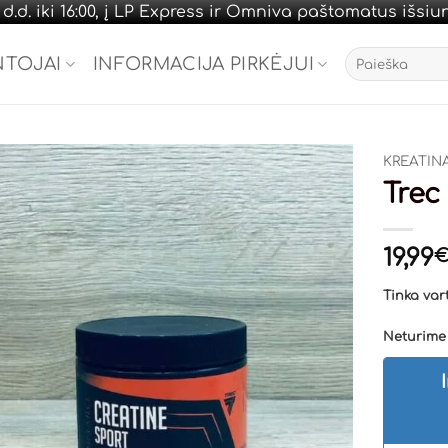
.d. iki 16:00, į LP Express ir Omniva paštomatus išsi
Ieškoti:
NTOJAI
INFORMACIJA PIRKĖJUI
KREATIN
Trec
19,99
Tinka vart
Neturime