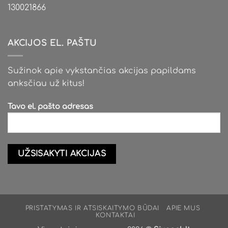
130021866
AKCIJOS EL. PAŠTU
Sužinok apie vykstančias akcijas papildams
anksčiau už kitus!
Tavo el. pašto adresas
PRISTATYMAS IR ATSISKAITYMO BŪDAI
APIE MUS
KONTAKTAI