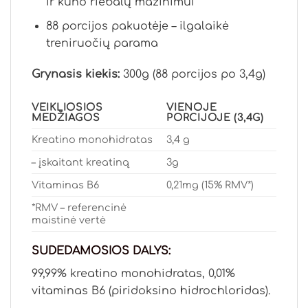
ir kūno riebalų mažinimui
88 porcijos pakuotėje – ilgalaikė
treniruočių parama
Grynasis kiekis:
300g (88 porcijos po 3,4g)
VEIKLIOSIOS
VIENOJE
MEDŽIAGOS
PORCIJOJE (3,4G)
Kreatino monohidratas
3,4 g
– įskaitant kreatiną
3g
Vitaminas B6
0,21mg (15% RMV*)
*RMV – referencinė
maistinė vertė
SUDEDAMOSIOS DALYS:
99,99% kreatino monohidratas, 0,01%
vitaminas B6 (piridoksino hidrochloridas).