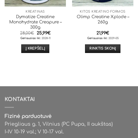
KREATINAS
KITOS KREATINO FORMOS
Dymatize Creatine
Olimp Creatine Xplode –
Monohydrate Creapure –
260g
300g
Original
Current
28,00
€
25,99
€
21,99
€
price
price
Geriausias iki:
2028-11
Geriausias iki:
2029-05
was:
is:
28,00€.
25,99€.
Į KREPŠELĮ
RINKTIS SKONĮ
This
product
has
multiple
variants.
The
options
KONTAKTAI
may
be
chosen
Fizinė parduotuvė
on
Priegliaus g. 1, Vilnius (PC Pupa, II aukštas)
the
I-IV 10-19 val.; V 10-17 val.
product