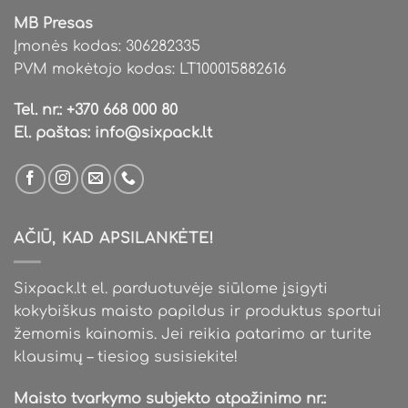
page
MB Presas
Įmonės kodas: 306282335
PVM mokėtojo kodas: LT100015882616
Tel. nr.:
+370 668 000 80
El. paštas:
info@sixpack.lt
AČIŪ, KAD APSILANKĖTE!
Sixpack.lt el. parduotuvėje siūlome įsigyti
kokybiškus maisto papildus ir produktus sportui
žemomis kainomis. Jei reikia patarimo ar turite
klausimų – tiesiog susisiekite!
Maisto tvarkymo subjekto atpažinimo nr.: