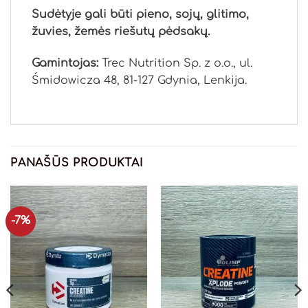
Sudėtyje gali būti pieno, sojų, glitimo,
žuvies, žemės riešutų pėdsakų.
Gamintojas:
Trec Nutrition Sp. z o.o., ul.
Śmidowicza 48, 81-127 Gdynia, Lenkija.
PANAŠŪS PRODUKTAI
-7%