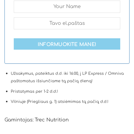
INFORMUOKITE MANE!
Užsakymus, pateiktus d.d. iki 16:00, į LP Express / Omniva
paštomatus išsiunčiame tą pačią dieną!
Pristatymas per 1-2 d.d.!
Vilniuje (Priegliaus g. 1) atsiėmimas tą pačią d.d.!
Gamintojas:
Trec Nutrition