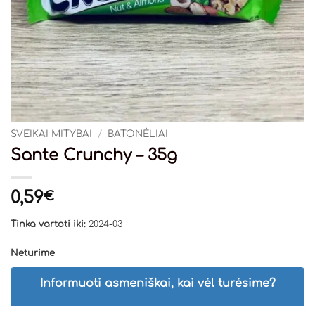
SVEIKAI MITYBAI
/
BATONĖLIAI
Sante Crunchy – 35g
0,59
€
Tinka vartoti iki:
2024-03
Neturime
Informuoti asmeniškai, kai vėl turėsime?