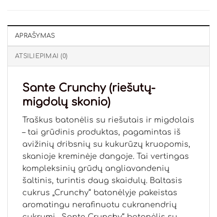
APRAŠYMAS
ATSILIEPIMAI (0)
Sante Crunchy (riešutų-
migdolų skonio)
Traškus batonėlis su riešutais ir migdolais
– tai grūdinis produktas, pagamintas iš
avižinių dribsnių su kukurūzų kruopomis,
skanioje kreminėje dangoje. Tai vertingas
kompleksinių grūdų angliavandenių
šaltinis, turintis daug skaidulų. Baltasis
cukrus „Crunchy“ batonėlyje pakeistas
aromatingu nerafinuotu cukranendrių