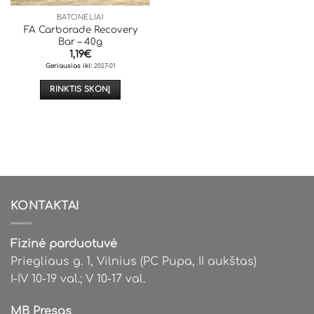
BATONĖLIAI
FA Carborade Recovery
Bar – 40g
1,19
€
Geriausias iki:
2027-01
RINKTIS SKONĮ
This
product
has
multiple
variants.
The
options
KONTAKTAI
may
be
chosen
Fizinė parduotuvė
on
Priegliaus g. 1, Vilnius (PC Pupa, II aukštas)
the
I-IV 10-19 val.; V 10-17 val.
product
page
MB Presas