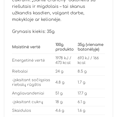
cukrumi. „Sante Crunchy“ batonėlis su
riešutais ir migdolais – tai skanus
užkandis kasdien, valgant darbe,
mokykloje ar kelionėje.
Grynasis kiekis: 35g
100g
35g (viename
Maistinė vertė
produkto
batonėlyje)
1978 kJ /
693 kJ / 166
Energetinė vertė
473 kcal
kcal
Riebalai
24 g
8.5 g
-įskaitant sočiąsias
4.8 g
1.7 g
riebalų rūgštis
Angliavandeniai
51 g
17.7 g
-įskaitant cukrų
18 g
6.1 g
Skaidulos
4.6 g
1.6 g