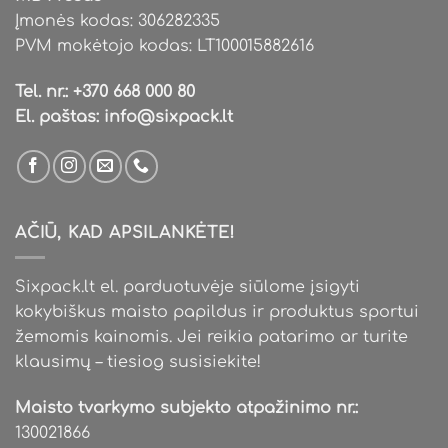
Įmonės kodas: 306282335
PVM mokėtojo kodas: LT100015882616
Tel. nr.:
+370 668 000 80
El. paštas:
info@sixpack.lt
AČIŪ, KAD APSILANKĖTE!
Sixpack.lt el. parduotuvėje siūlome įsigyti
kokybiškus maisto papildus ir produktus sportui
žemomis kainomis. Jei reikia patarimo ar turite
klausimų – tiesiog susisiekite!
Maisto tvarkymo subjekto atpažinimo nr.:
130021866