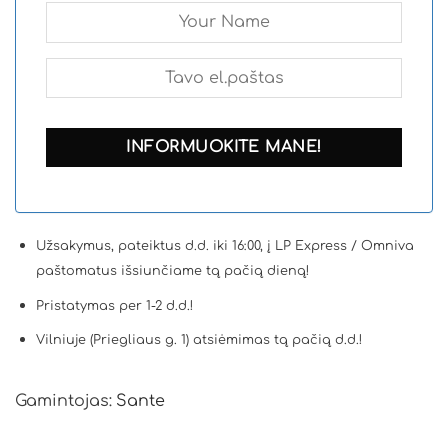
Užsakymus, pateiktus d.d. iki 16:00, į LP Express / Omniva
paštomatus išsiunčiame tą pačią dieną!
Pristatymas per 1-2 d.d.!
Vilniuje (Priegliaus g. 1) atsiėmimas tą pačią d.d.!
Gamintojas:
Sante