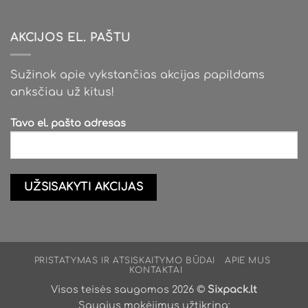
AKCIJOS EL. PAŠTU
Sužinok apie vykstančias akcijas papildams
anksčiau už kitus!
Tavo el. pašto adresas
PRISTATYMAS IR ATSISKAITYMO BŪDAI
APIE MUS
KONTAKTAI
Visos teisės saugomos 2026 ©
Sixpack.lt
Saugius mokėjimus užtikrina: