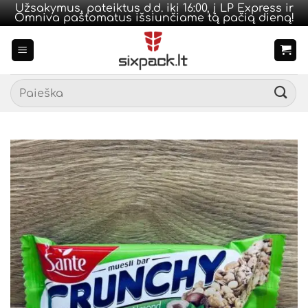
Užsakymus, pateiktus d.d. iki 16:00, į LP Express ir
Omniva paštomatus išsiunčiame tą pačią dieną!
Skip
to
content
Ieškoti: