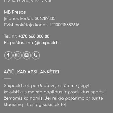
I-IV 10-19 val.; V 10-17 val.
MB Presas
Įmonės kodas: 306282335
PVM mokėtojo kodas: LT100015882616
Tel. nr.:
+370 668 000 80
El. paštas:
info@sixpack.lt
AČIŪ, KAD APSILANKĖTE!
Sixpack.lt el. parduotuvėje siūlome įsigyti
kokybiškus maisto papildus ir produktus sportui
žemomis kainomis. Jei reikia patarimo ar turite
klausimų – tiesiog susisiekite!