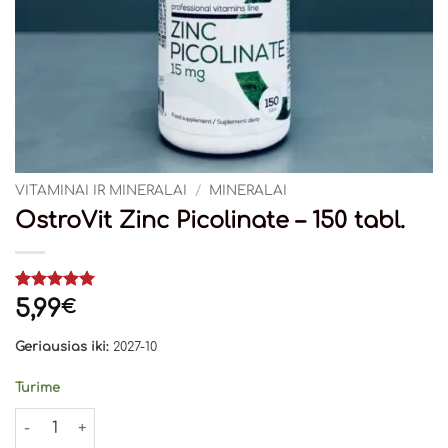
VITAMINAI IR MINERALAI
/
MINERALAI
OstroVit Zinc Picolinate – 150 tabl.
Įvertinimas:
1
5,99
€
5
iš 5
(viso
Geriausias iki:
2027-10
įvertinimų:
)
Turime
produkto kiekis: OstroVit Zinc Picolinate - 150 tabl.