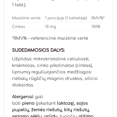
1 tabl.).
Maistinė vertė:
1 porcijoje (1 tabletėje)
RMV%*
Cinkas
15 mg
150%
*RMV% – referencinė maistinė vertė
SUDEDAMOSIOS DALYS:
Užpildas: mikrokristalinė celiuliozė;
krakmolas, cinko pikolinatas (cinkas),
lipnumą reguliuojančios medžiagos:
riebalų rūgščių magnio druskos, silicio
dioksidas.
Alergenai:
gali
būti
pieno
(įskaitant
laktozę
)
, sojos
pupelių, žemės riešutų, kitų riešutų,
sezamo sėklų, grūdų,
turinčių
glitimo,