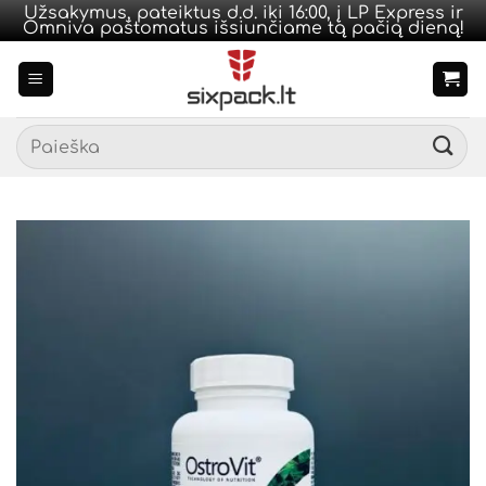
Užsakymus, pateiktus d.d. iki 16:00, į LP Express ir
Omniva paštomatus išsiunčiame tą pačią dieną!
Skip
to
content
Ieškoti: