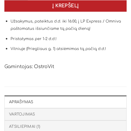
Į KREPŠELĮ
Užsakymus, pateiktus d.d. iki 16:00, į LP Express / Omniva
paštomatus išsiunčiame tą pačią dieną!
Pristatymas per 1-2 d.d.!
Vilniuje (Priegliaus g. 1) atsiėmimas tą pačią d.d.!
Gamintojas:
OstroVit
APRAŠYMAS
VARTOJIMAS
ATSILIEPIMAI (1)