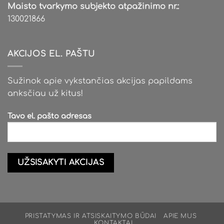
Maisto tvarkymo subjekto atpažinimo nr.:
130021866
AKCIJOS EL. PAŠTU
Sužinok apie vykstančias akcijas papildams
anksčiau už kitus!
Tavo el. pašto adresas
PRISTATYMAS IR ATSISKAITYMO BŪDAI
APIE MUS
KONTAKTAI