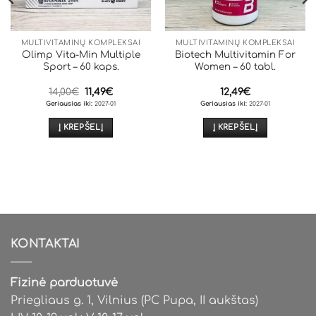
MULTIVITAMINŲ KOMPLEKSAI
MULTIVITAMINŲ KOMPLEKSAI
Olimp Vita-Min Multiple
Biotech Multivitamin For
Sport – 60 kaps.
Women – 60 tabl.
Original
Current
14,00
€
11,49
€
12,49
€
price
price
Geriausias iki:
2027-01
Geriausias iki:
2027-01
was:
is:
14,00€.
11,49€.
Į KREPŠELĮ
Į KREPŠELĮ
KONTAKTAI
Fizinė parduotuvė
Priegliaus g. 1, Vilnius (PC Pupa, II aukštas)