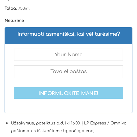
(viso
Talpa:
750ml
įvertinimų:
)
Neturime
Informuoti asmeniškai, kai vėl turėsime?
INFORMUOKITE MANE!
Užsakymus, pateiktus d.d. iki 16:00, į LP Express / Omniva
paštomatus išsiunčiame tą pačią dieną!