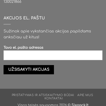
130021866
AKCIJOS EL. PAŠTU
Sužinok apie vykstančias akcijas papildams
anksčiau už kitus!
Tavo el. pašto adresas
PRISTATYMAS IR ATSISKAITYMO BŪDAI
APIE MUS
KONTAKTAI
Visos teisės saugomos 2026 ©
Sixpack.lt