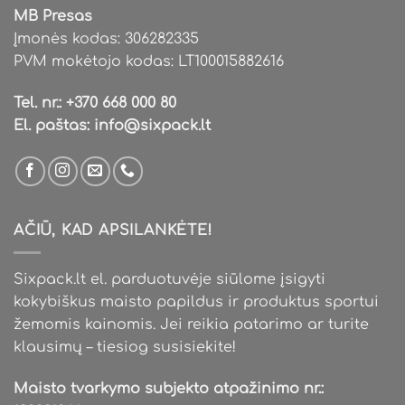
MB Presas
Įmonės kodas: 306282335
PVM mokėtojo kodas: LT100015882616
Tel. nr.:
+370 668 000 80
El. paštas:
info@sixpack.lt
AČIŪ, KAD APSILANKĖTE!
Sixpack.lt el. parduotuvėje siūlome įsigyti
kokybiškus maisto papildus ir produktus sportui
žemomis kainomis. Jei reikia patarimo ar turite
klausimų – tiesiog susisiekite!
Maisto tvarkymo subjekto atpažinimo nr.: