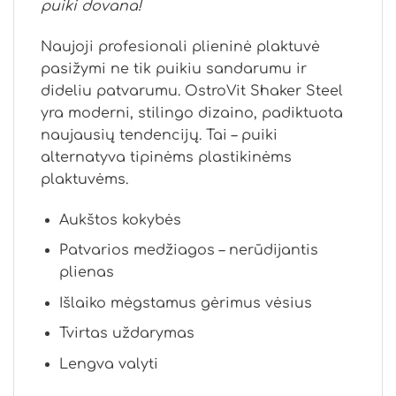
puiki dovana!
Naujoji profesionali plieninė plaktuvė
pasižymi ne tik puikiu sandarumu ir
dideliu patvarumu. OstroVit Shaker Steel
yra moderni, stilingo dizaino, padiktuota
naujausių tendencijų. Tai – puiki
alternatyva tipinėms plastikinėms
plaktuvėms.
Aukštos kokybės
Patvarios medžiagos – nerūdijantis
plienas
Išlaiko mėgstamus gėrimus vėsius
Tvirtas uždarymas
Lengva valyti