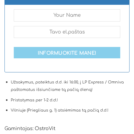
INFORMUOKITE MANE!
Užsakymus, pateiktus d.d. iki 16:00, į LP Express / Omniva
paštomatus išsiunčiame tą pačią dieną!
Pristatymas per 1-2 d.d.!
Vilniuje (Priegliaus g. 1) atsiėmimas tą pačią d.d.!
Gamintojas:
OstroVit