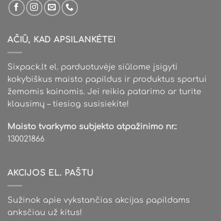
AČIŪ, KAD APSILANKĖTE!
Sixpack.lt el. parduotuvėje siūlome įsigyti
kokybiškus maisto papildus ir produktus sportui
žemomis kainomis. Jei reikia patarimo ar turite
klausimų – tiesiog susisiekite!
Maisto tvarkymo subjekto atpažinimo nr.:
130021866
AKCIJOS EL. PAŠTU
Sužinok apie vykstančias akcijas papildams
anksčiau už kitus!