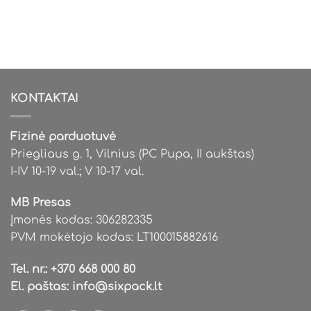
KONTAKTAI
Fizinė parduotuvė
Priegliaus g. 1, Vilnius (PC Pupa, II aukštas)
I-IV 10-19 val.; V 10-17 val.
MB Presas
Įmonės kodas: 306282335
PVM mokėtojo kodas: LT100015882616
Tel. nr.:
+370 668 000 80
El. paštas:
info@sixpack.lt