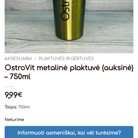
AKSESUARAI
/
PLAKTUVĖS IR GERTUVĖS
OstroVit metalinė plaktuvė (auksinė)
– 750ml
9,99
€
Talpa:
750ml
Neturime
Informuoti asmeniškai, kai vėl turėsime?