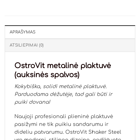
APRAŠYMAS
ATSILIEPIMAI (0)
OstroVit metalinė plaktuvė
(auksinės spalvos)
Kokybiška, solidi metalinė plaktuvė.
Parduodama dėžutėje, tad gali būti ir
puiki dovana!
Naujoji profesionali plieninė plaktuvė
pasižymi ne tik puikiu sandarumu ir
dideliu patvarumu. OstroVit Shaker Steel
yra moderni, stilingo dizaino, padiktuota