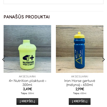
PANAŠŪS PRODUKTAI
AKSESUARAI
AKSESUARAI
4+ Nutrition plaktuvė –
Iron Horse gertuvė
300ml
(mėlyna) – 650ml
3,49
€
2,99
€
Talpa:
300ml
Talpa:
650ml
Į KREPŠELĮ
Į KREPŠELĮ