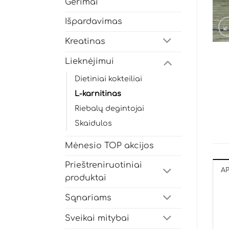
Gėrimai
Išpardavimas
Kreatinas
Lieknėjimui
Dietiniai kokteiliai
L-karnitinas
Riebalų degintojai
Skaidulos
Mėnesio TOP akcijos
Prieštreniruotiniai
A
produktai
Sąnariams
Sveikai mitybai