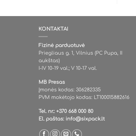
multiple
variants.
The
options
KONTAKTAI
may
be
Fizinė parduotuvė
chosen
Priegliaus g. 1, Vilnius (PC Pupa, II
on
aukštas)
the
I-IV 10-19 val.; V 10-17 val.
product
page
MB Presas
Įmonės kodas: 306282335
PVM mokėtojo kodas: LT100015882616
Tel. nr.:
+370 668 000 80
El. paštas:
info@sixpack.lt