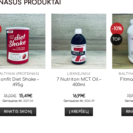
NAŠŪS PRODUKTAI
%
-10%
TOP
ALTYMAI (PROTEINAS)
LIEKNĖJIMUI
BALTYM
confit Diet Shake –
7 Nutriton MCT Oil –
Fitma
495g
400ml
Original
Current
18,00
€
15,49
€
16,99
€
19,
price
price
Geriausias iki:
2027-04
Geriausias iki:
2026-09
Geriau
was:
is:
18,00€.
15,49€.
RINKTIS SKONĮ
Į KREPŠELĮ
RIN
This
product
has