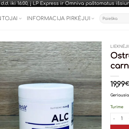
.d. iki 16:00, į LP Express ir Omniva paštomatus išsi
Ieškoti:
NTOJAI
INFORMACIJA PIRKĖJUI
LIEKNĖJ
Ostr
carn
19,99
Geriausias
Turime
produkto 