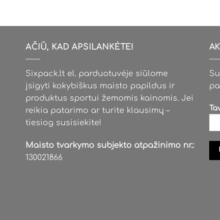
multiple
variants.
The
options
AČIŪ, KAD APSILANKĖTE!
AK
may
be
Sixpack.lt el. parduotuvėje siūlome
Su
chosen
įsigyti kokybiškus maisto papildus ir
pa
on
produktus sportui žemomis kainomis. Jei
the
Ta
reikia patarimo ar turite klausimų –
product
tiesiog susisiekite!
page
Maisto tvarkymo subjekto atpažinimo nr.:
130021866