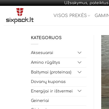
Užsakymus, pateiktus d
Skip
to
VISOS PREKĖS
GAMI
content
KATEGORIJOS
Aksesuarai
Amino rūgštys
Baltymai (proteinas)
Dovanų kuponas
Energijai ir ištvermei
Geineriai