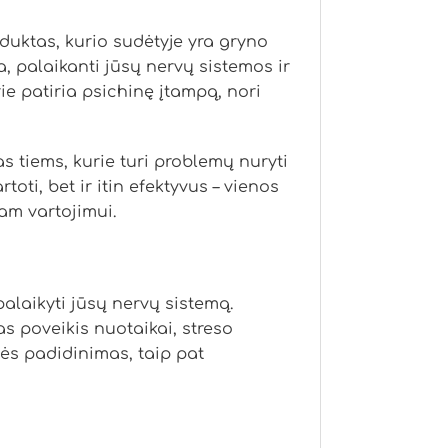
oduktas, kurio sudėtyje yra gryno
a, palaikanti jūsų nervų sistemos ir
e patiria psichinę įtampą, nori
s tiems, kurie turi problemų nuryti
toti, bet ir itin efektyvus – vienos
am vartojimui.
palaikyti jūsų nervų sistemą.
s poveikis nuotaikai, streso
ės padidinimas, taip pat