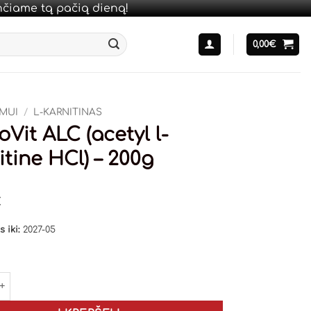
unčiame tą pačią dieną!
0,00
€
IMUI
/
L-KARNITINAS
oVit ALC (acetyl l-
itine HCl) – 200g
€
 iki:
2027-05
kiekis: OstroVit ALC (acetyl l-carnitine HCl) - 200g