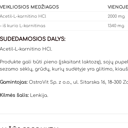
VEIKLIOSIOS MEDŽIAGOS
VIENOJE
Acetil-L-karnitino HCl
2000 mg
– iš kurio L-karnitinas
1340 mg
SUDEDAMOSIOS DALYS:
Acetil-L-karnitino HCl.
Produkte gali būti pieno (įskaitant laktozę), sojų pupel
sezamo sėklų, grūdų, kurių sudėtyje yra glitimo, kiauši
Gamintojas:
OstroVit Sp. z o.o., ul. Sitarska 16, 18-300 
Kilmės šalis:
Lenkija.