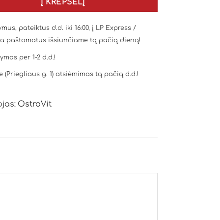
Į KREPŠELĮ
mus, pateiktus d.d. iki 16:00, į LP Express /
a paštomatus išsiunčiame tą pačią dieną!
tymas per 1-2 d.d.!
e (Priegliaus g. 1) atsiėmimas tą pačią d.d.!
jas:
OstroVit