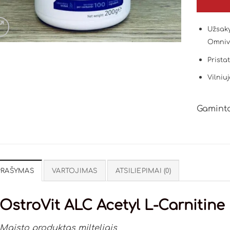
Užsaky
Omniv
Prista
Vilniuj
Gaminto
PRAŠYMAS
VARTOJIMAS
ATSILIEPIMAI (0)
OstroVit ALC Acetyl L-Carnitine
Maisto produktas milteliais