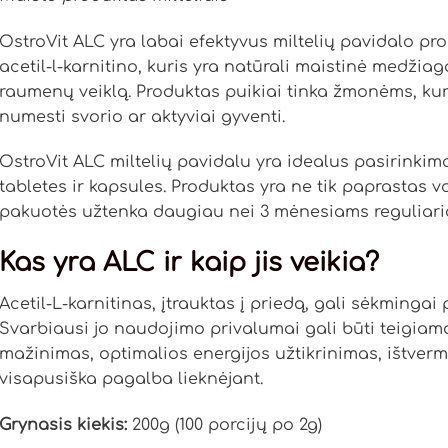
OstroVit ALC yra labai efektyvus miltelių pavidalo pr
acetil-l-karnitino, kuris yra natūrali maistinė medžiag
raumenų veiklą. Produktas puikiai tinka žmonėms, kuri
numesti svorio ar aktyviai gyventi.
OstroVit ALC miltelių pavidalu yra idealus pasirinkima
tabletes ir kapsules. Produktas yra ne tik paprastas var
pakuotės užtenka daugiau nei 3 mėnesiams reguliari
Kas yra ALC ir kaip jis veikia?
Acetil-L-karnitinas, įtrauktas į priedą, gali sėkmingai 
Svarbiausi jo naudojimo privalumai gali būti teigiama
mažinimas, optimalios energijos užtikrinimas, ištverm
visapusiška pagalba lieknėjant.
Grynasis kiekis:
200g (100 porcijų po 2g)