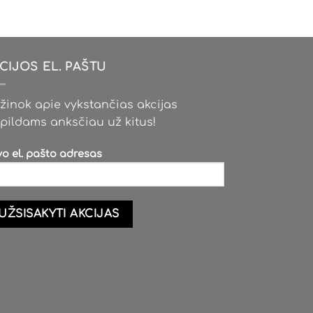
multiple
variants.
The
options
CIJOS EL. PAŠTU
may
be
žinok apie vykstančias akcijas
chosen
pildams anksčiau už kitus!
on
the
vo el. pašto adresas
product
page