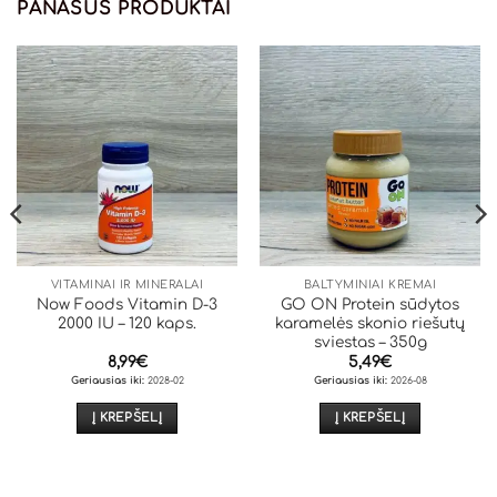
PANAŠŪS PRODUKTAI
VITAMINAI IR MINERALAI
BALTYMINIAI KREMAI
Now Foods Vitamin D-3
GO ON Protein sūdytos
2000 IU – 120 kaps.
karamelės skonio riešutų
sviestas – 350g
8,99
€
5,49
€
Geriausias iki:
2028-02
Geriausias iki:
2026-08
Į KREPŠELĮ
Į KREPŠELĮ