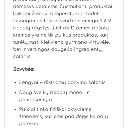
dėmesys detalėms. Susmulkinti produktai
laikomi žemoje temperatūroje, todėl
išsaugomos tokios svarbios omega 3-6-9
riebalų rūgštys. „OstroVit“ žemės riešutų
kremas yra ne tik puikus produktas, kurį
turėtų rasti kiekvieno gurmano virtuvėje,
bet ir vertingas daugelio ingredientų
šaltinis.
Savybės:
Lengvai virškinamų baltymų šaltinis
Daug sveikų riebalų mono- ir
polinesočiųjų
Puikiai tinka fiziškai aktyviems
žmonėms, kuriems padidėjęs kalorijų
poreikis