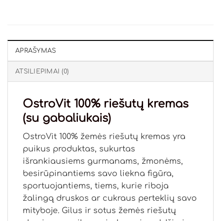
APRAŠYMAS
ATSILIEPIMAI (0)
OstroVit 100% riešutų kremas
(su gabaliukais)
OstroVit 100% žemės riešutų kremas yra
puikus produktas, sukurtas
išrankiausiems gurmanams, žmonėms,
besirūpinantiems savo liekna figūra,
sportuojantiems, tiems, kurie riboja
žalingą druskos ar cukraus perteklių savo
mityboje. Gilus ir sotus žemės riešutų