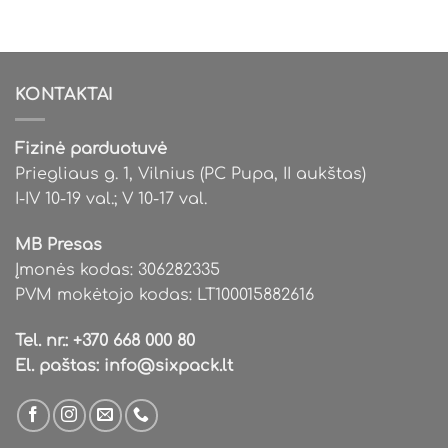
KONTAKTAI
Fizinė parduotuvė
Priegliaus g. 1, Vilnius (PC Pupa, II aukštas)
I-IV 10-19 val.; V 10-17 val.
MB Presas
Įmonės kodas: 306282335
PVM mokėtojo kodas: LT100015882616
Tel. nr.:
+370 668 000 80
El. paštas:
info@sixpack.lt