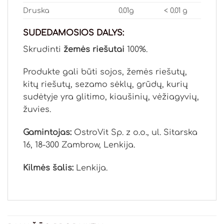
Druska
0.01g
< 0.01 g
SUDEDAMOSIOS DALYS:
Skrudinti
žemės riešutai
100%.
Produkte gali būti sojos, žemės riešutų,
kitų riešutų, sezamo sėklų, grūdų, kurių
sudėtyje yra glitimo, kiaušinių, vėžiagyvių,
žuvies.
Gamintojas:
OstroVit Sp. z o.o., ul. Sitarska
16, 18-300 Zambrow, Lenkija.
Kilmės šalis:
Lenkija.