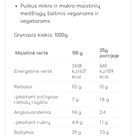
Puikus mikro ir makro maistinių
medžiagų šaltinis veganams ir
vegetarams
Grynasis kiekis: 1000g
25g
Maistinė vertė
100 g
porcijoje
2638
660
Energetinė vertė
kJ/637
kJ/159
kcal
kcal
Riebalai
52 g
13 g
-įskaitant sočiąsias
7 g
1.8 g
riebalų rūgštis
Angliavandeniai
9.6 g
2.4
-įskaitant cukrų
4.4 g
1.1 g
Baltymai
29 g
7.3 g