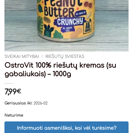
SVEIKAI MITYBAI
/
RIEŠUTŲ SVIESTAS
OstroVit 100% riešutų kremas (su
gabaliukais) – 1000g
7,99
€
Geriausias iki:
2026-02
Neturime
Informuoti asmeniškai, kai vėl turėsime?