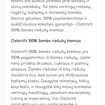
skonis yra puikus priedas prie saldžių ir
sūrių patiekalų. Tai tikra vertingų riebalų
rūgščių, baltymų ir mineralų bomba.
Skonio gilumas, 100% pasitenkinimas ir
aukščiausios kokybės garantija – OstroVit
100% žemės riešutų kremas.
OstroVit 100% žemės riešutų kremas
OstroVit 100% žemės riešutų kremas yra
100% pagamintas iš žemės riešutų. Jame
nėra pridėta druskos, cukraus ir palmių
aliejaus. Žemės riešutai iš kitų riešutų
išsiskiria tuo, kad juose yra didžiausias
baltymų kiekis. Daugybė mineralų, tokių
kaip kalis, ir daugybė kitų mūsų sveikatai
vertingų medžiagų, įskaitant resveratrolį,
rutiną ar kvercetiną. Visi OstroVit
produktai yra visų pirma kokybė ir