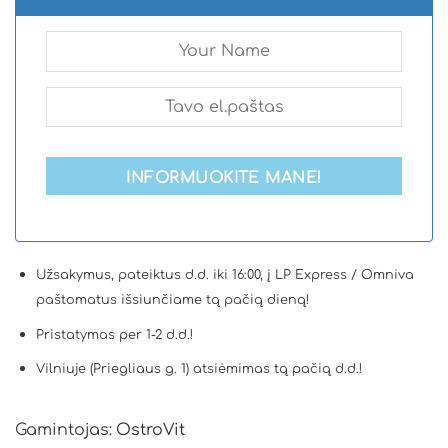
INFORMUOKITE MANE!
Užsakymus, pateiktus d.d. iki 16:00, į LP Express / Omniva
paštomatus išsiunčiame tą pačią dieną!
Pristatymas per 1-2 d.d.!
Vilniuje (Priegliaus g. 1) atsiėmimas tą pačią d.d.!
Gamintojas:
OstroVit