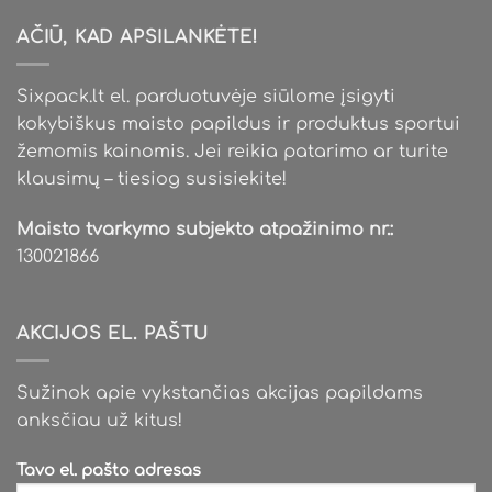
AČIŪ, KAD APSILANKĖTE!
Sixpack.lt el. parduotuvėje siūlome įsigyti
kokybiškus maisto papildus ir produktus sportui
žemomis kainomis. Jei reikia patarimo ar turite
klausimų – tiesiog susisiekite!
Maisto tvarkymo subjekto atpažinimo nr.:
130021866
AKCIJOS EL. PAŠTU
Sužinok apie vykstančias akcijas papildams
anksčiau už kitus!
Tavo el. pašto adresas