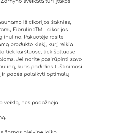
 Žarnyno sveikata turi įtakos
gaunamo iš cikorijos šaknies,
ramų FibrulineTM – cikorijos
g inulino. Pakuotėje rasite
ą produkto kiekį, kurį reikia
ta tiek karštuose, tiek šaltuose
alams. Jei norite pasirūpinti savo
inuliną, kuris padidins tuštinimosi
 ir padės palaikyti optimalų
no veiklą, nes padažnėja
mą.
 žarnos gleivine laiką.