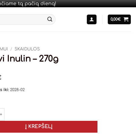
unčiame tą pačią dieną!
0,00
€
IMUI
/
SKAIDULOS
i Inulin – 270g
€
 iki:
2028-02
kiekis: Osavi Inulin - 270g
Į KREPŠELĮ