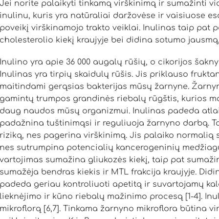
Jei norite palaikyti tinkamą virškinimą ir sumažinti v
inulinu, kuris yra natūraliai daržovėse ir vaisiuose es
poveikį virškinamojo trakto veiklai. Inulinas taip pat 
cholesterolio kiekį kraujyje bei didina sotumo jausmą
Inulino yra apie 36 000 augalų rūšių, o cikorijos šaknys
Inulinas yra tirpių skaidulų rūšis. Jis priklauso frukta
maitindami gerąsias bakterijas mūsų žarnyne. Žarnyn
gamintų trumpos grandinės riebalų rūgštis, kurios mai
daug naudos mūsų organizmui. Inulinas padeda atlais
padažnina tuštinimąsi ir reguliuoja žarnyno darbą. T
riziką, nes pagerina virškinimą. Jis palaiko normalią 
nes sutrumpina potencialių kancerogeninių medžiagų p
vartojimas sumažina gliukozės kiekį, taip pat sumaži
sumažėja bendras kiekis ir MTL frakcija kraujyje. Di
padeda geriau kontroliuoti apetitą ir suvartojamų kalo
lieknėjimo ir kūno riebalų mažinimo procesą [1-4]. In
mikroflorą [6,7]. Tinkama žarnyno mikroflora būtina vir