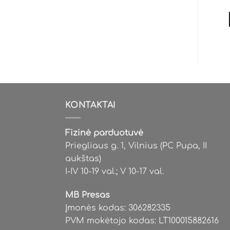
Geriausias iki:
2027-03
Geriausias iki:
2027-04
Į KREPŠELĮ
Į KREPŠELĮ
KONTAKTAI
Fizinė parduotuvė
Priegliaus g. 1, Vilnius (PC Pupa, II
aukštas)
I-IV 10-19 val.; V 10-17 val.
MB Presas
Įmonės kodas: 306282335
PVM mokėtojo kodas: LT100015882616