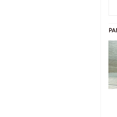
PA
L-KARNITINAS
DIETINIAI KOKTEILIAI
Biotech for Her L-
OstroVit Extra Green
Carnitine + Chrome –
Detox – 200g
60 kaps.
13,49
€
8,49
€