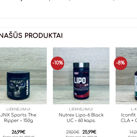
NAŠŪS PRODUKTAI
-10%
-8%
LIEKNĖJIMUI
LIEKNĖJIMUI
L-
JNX Sports The
Nutrex Lipo-6 Black
Iconfit
Ripper – 150g
UC – 60 kaps.
CLA + 
Original
Current
26,99
€
29,00
€
25,99
€
14,
price
price