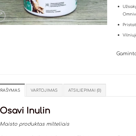
Užsaky
Omniv
Prista
Vilniuj
Gaminto
PRAŠYMAS
VARTOJIMAS
ATSILIEPIMAI (0)
Osavi Inulin
Maisto produktas milteliais