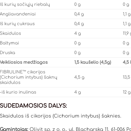
Iš kurių sočiųjų riebalų
0 g
0 g
Angliavandeniai
0,4 g
1,1 g
Iš kurių cukraus
0,4 g
1,1 g
Skaidulos
4 g
11,9
Baltymai
0 g
0 g
Druska
0 g
0 g
Veikliosios medžiagos
1,5 kaušelio (4,5g)
4,5 
FIBRULINE™ cikorijos
(Cichorium intybus) šaknų
4,5 g
13,5
skaidulos
-iš kurio inulinas
4 g
12 g
SUDEDAMOSIOS DALYS:
Skaidulos iš cikorijos (Cichorium intybus) šaknies.
Gamintojas:
Olivit sp. z o. o., ul. Blacharska 11, 61-006 