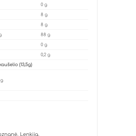
0 g
8 g
8 g
 g
88 g
0 g
0,2 g
kaušelio (13,5g)
 g
Poznanė, Lenkija.