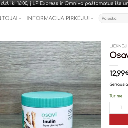
.d. iki 16:00, į LP Express ir Omniva paštomatus išsi
Ieškoti:
NTOJAI
INFORMACIJA PIRKĖJUI
LIEKNĖJ
Osav
12,99
Geriausias
Turime
produkto 