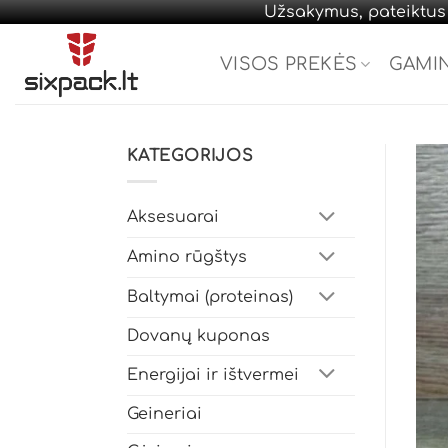
Užsakymus, pateiktus d
Skip
to
VISOS PREKĖS
GAMI
content
KATEGORIJOS
Aksesuarai
Amino rūgštys
Baltymai (proteinas)
Dovanų kuponas
Energijai ir ištvermei
Geineriai