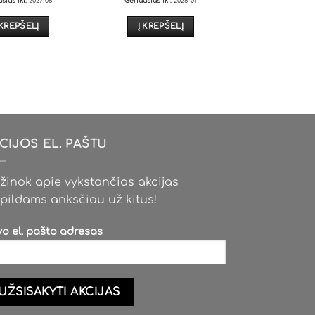
sias iki:
2027-08
Geriausias iki:
2028-01
was:
is:
14,00€.
12,89€.
 KREPŠELĮ
Į KREPŠELĮ
CIJOS EL. PAŠTU
žinok apie vykstančias akcijas
pildams anksčiau už kitus!
vo el. pašto adresas