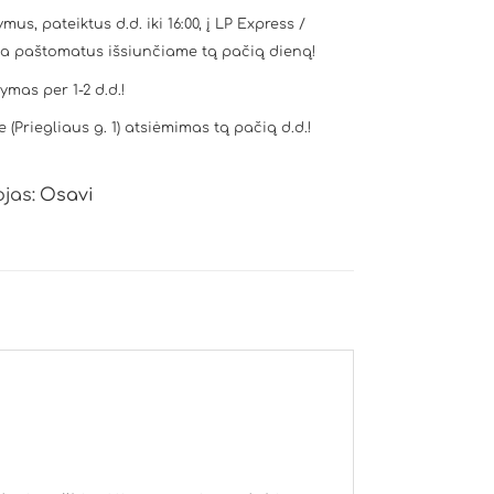
mus, pateiktus d.d. iki 16:00, į LP Express /
a paštomatus išsiunčiame tą pačią dieną!
tymas per 1-2 d.d.!
e (Priegliaus g. 1) atsiėmimas tą pačią d.d.!
jas:
Osavi