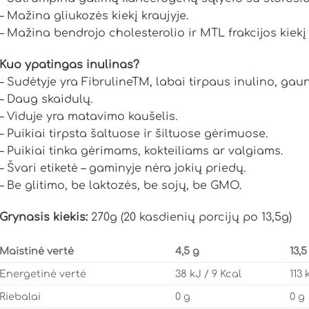
– Mažina gliukozės kiekį kraujyje.
– Mažina bendrojo cholesterolio ir MTL frakcijos kiekį 
Kuo ypatingas inulinas?
– Sudėtyje yra FibrulineTM, labai tirpaus inulino, gau
– Daug skaidulų.
– Viduje yra matavimo kaušelis.
– Puikiai tirpsta šaltuose ir šiltuose gėrimuose.
– Puikiai tinka gėrimams, kokteiliams ar valgiams.
– Švari etiketė – gaminyje nėra jokių priedų.
– Be glitimo, be laktozės, be sojų, be GMO.
Grynasis kiekis:
270g (20 kasdienių porcijų po 13,5g)
Maistinė vertė
4,5 g
13,5
Energetinė vertė
38 kJ / 9 Kcal
113 
Riebalai
0 g
0 g