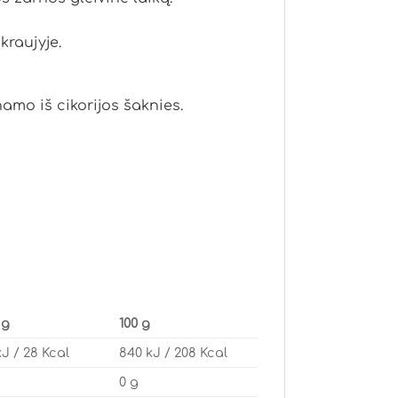
kraujyje.
namo iš cikorijos šaknies.
 g
100 g
kJ / 28 Kcal
840 kJ / 208 Kcal
0 g