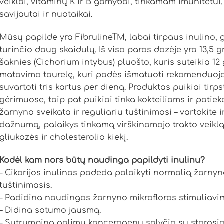
veiklai, vitaminų K ir B gamybai, tinkamam imunitetui.
savijautai ir nuotaikai.
Mūsų papilde yra FibrulineTM, labai tirpaus inulino, 
turinčio daug skaidulų. Iš viso paros dozėje yra 13,5 g
šaknies (Cichorium intybus) pluošto, kuris suteikia 12 
matavimo taurelę, kuri padės išmatuoti rekomenduojam
suvartoti tris kartus per dieną. Produktas puikiai tirps
gėrimuose, taip pat puikiai tinka kokteiliams ir patiek
žarnyno sveikata ir reguliariu tuštinimosi – vartokite 
dažnumą, palaikys tinkamą virškinamojo trakto veiklą
gliukozės ir cholesterolio kiekį.
Kodėl kam nors būtų naudinga papildyti inulinu?
– Cikorijos inulinas padeda palaikyti normalią žarny
tuštinimasis.
– Padidina naudingos žarnyno mikrofloros stimuliavi
– Didina sotumo jausmą.
– Sutrumpina galimų kancerogenų sąlyčio su storosios