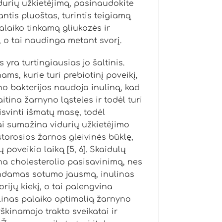
idurių užkietėjimą, pasinaudokite
antis pluoštas, turintis teigiamą
palaiko tinkamą gliukozės ir
, o tai naudinga metant svorį.
 yra turtingiausias jo šaltinis.
nams, kurie turi prebiotinį poveikį,
o bakterijos naudoja inuliną, kad
tina žarnyno ląsteles ir todėl turi
vinti išmatų masę, todėl
ai sumažina vidurių užkietėjimo
storosios žarnos gleivinės būklę,
oveikio laiką [5, 6]. Skaidulų
na cholesterolio pasisavinimą, nes
dindamas sotumo jausmą, inulinas
rijų kiekį, o tai palengvina
ulinas palaiko optimalią žarnyno
škinamojo trakto sveikatai ir