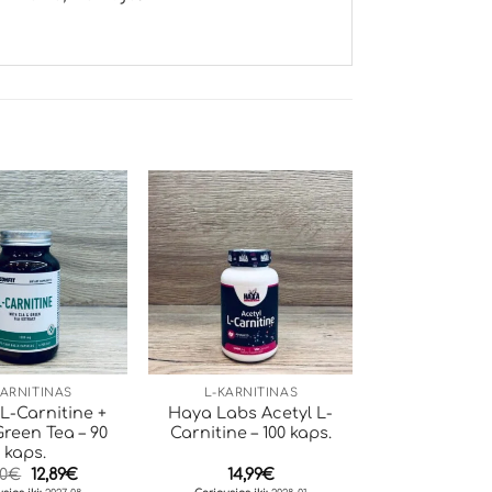
KARNITINAS
L-KARNITINAS
 L-Carnitine +
Haya Labs Acetyl L-
Green Tea – 90
Carnitine – 100 kaps.
kaps.
Original
Current
00
€
12,89
€
14,99
€
price
price