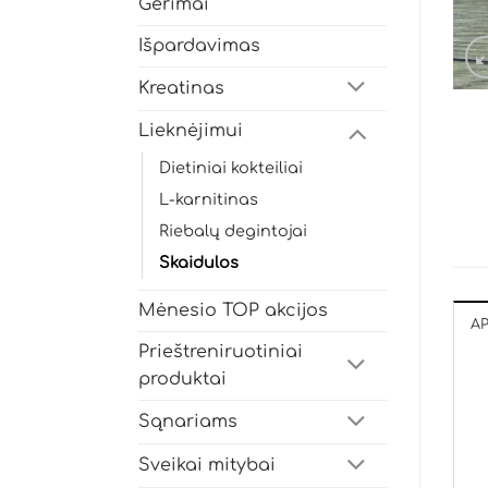
Gėrimai
Išpardavimas
Kreatinas
Lieknėjimui
Dietiniai kokteiliai
L-karnitinas
Riebalų degintojai
Skaidulos
Mėnesio TOP akcijos
A
Prieštreniruotiniai
produktai
Sąnariams
Sveikai mitybai