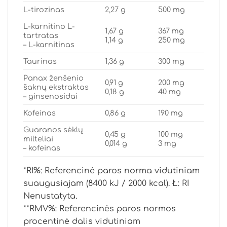
L-tirozinas
2,27 g
500 mg
L-karnitino L-
1,67 g
367 mg
tartratas
1,14 g
250 mg
– L-karnitinas
Taurinas
1,36 g
300 mg
Panax ženšenio
0,91 g
200 mg
šaknų ekstraktas
0,18 g
40 mg
– ginsenosidai
Kofeinas
0,86 g
190 mg
Guaranos sėklų
0,45 g
100 mg
milteliai
0,014 g
3 mg
– kofeinas
*RI%: Referencinė paros norma vidutiniam
suaugusiajam (8400 kJ / 2000 kcal). Ł: RI
Nenustatyta.
**RMV%: Referencinės paros normos
procentinė dalis vidutiniam