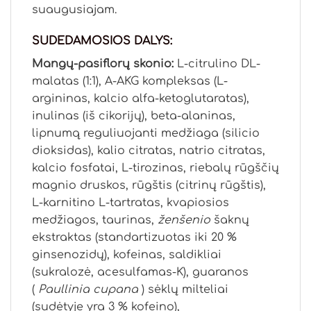
suaugusiajam.
SUDEDAMOSIOS DALYS:
Mangų-pasiflorų skonio:
L-citrulino DL-
malatas (1:1), A-AKG kompleksas (L-
argininas, kalcio alfa-ketoglutaratas),
inulinas (iš cikorijų), beta-alaninas,
lipnumą reguliuojanti medžiaga (silicio
dioksidas), kalio citratas, natrio citratas,
kalcio fosfatai, L-tirozinas, riebalų rūgščių
magnio druskos, rūgštis (citrinų rūgštis),
L-karnitino L-tartratas, kvapiosios
medžiagos, taurinas,
ženšenio
šaknų
ekstraktas (standartizuotas iki 20 %
ginsenozidų), kofeinas, saldikliai
(sukralozė, acesulfamas-K), guaranos
(
Paullinia cupana
) sėklų milteliai
(sudėtyje yra 3 % kofeino),