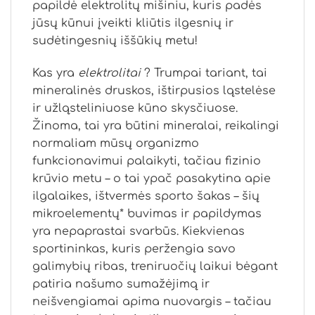
papildė elektrolitų mišiniu, kuris padės
jūsų kūnui įveikti kliūtis ilgesnių ir
sudėtingesnių iššūkių metu!
Kas yra
elektrolitai
? Trumpai tariant, tai
mineralinės druskos, ištirpusios ląstelėse
ir užląsteliniuose kūno skysčiuose.
Žinoma, tai yra būtini mineralai, reikalingi
normaliam mūsų organizmo
funkcionavimui palaikyti, tačiau fizinio
krūvio metu – o tai ypač pasakytina apie
ilgalaikes, ištvermės sporto šakas – šių
mikroelementų* buvimas ir papildymas
yra nepaprastai svarbūs. Kiekvienas
sportininkas, kuris peržengia savo
galimybių ribas, treniruočių laikui bėgant
patiria našumo sumažėjimą ir
neišvengiamai apima nuovargis – tačiau