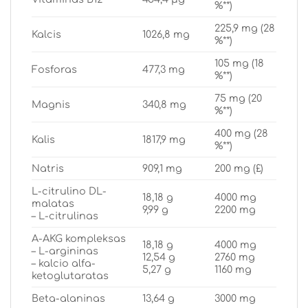
%**)
225,9 mg (28
Kalcis
1026,8 mg
%**)
105 mg (18
Fosforas
477,3 mg
%**)
75 mg (20
Magnis
340,8 mg
%**)
400 mg (28
Kalis
1817,9 mg
%**)
Natris
909,1 mg
200 mg (£)
L-citrulino DL-
18,18 g
4000 mg
malatas
9,99 g
2200 mg
– L-citrulinas
A-AKG kompleksas
18,18 g
4000 mg
– L-argininas
12,54 g
2760 mg
– kalcio alfa-
5,27 g
1160 mg
ketoglutaratas
Beta-alaninas
13,64 g
3000 mg