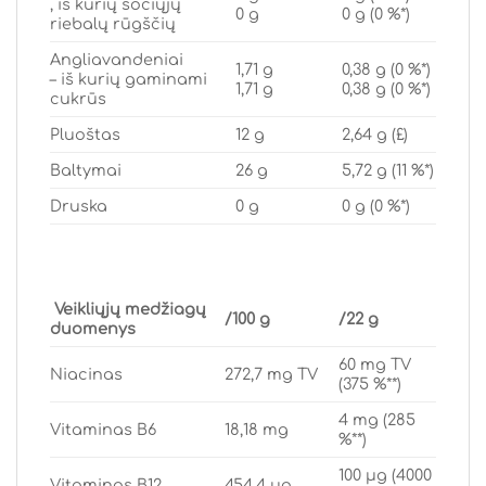
, iš kurių sočiųjų
0 g
0 g (0 %*)
riebalų rūgščių
Angliavandeniai
1,71 g
0,38 g (0 %*)
– iš kurių gaminami
1,71 g
0,38 g (0 %*)
cukrūs
Pluoštas
12 g
2,64 g (£)
Baltymai
26 g
5,72 g (11 %*)
Druska
0 g
0 g (0 %*)
Veikliųjų medžiagų
/100 g
/22 g
duomenys
60 mg TV
Niacinas
272,7 mg TV
(375 %**)
4 mg (285
Vitaminas B6
18,18 mg
%**)
100 μg (4000
Vitaminas B12
454,4 μg