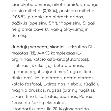
cianokobalaminas, nikotinamidas, mango
vaisių milteliai (0,05 %), pasiflorų milteliai
(0,05 %), piridoksino hidrochloridas,
dažiklis (apelsinų S***). ***apelsinų S: gali
neigiamai paveikti vaikų aktyvumą ir
dėmesį.
Juodųjų serbentų skonio:
L-citrulino DL-
malatas (1:1), A-AKG kompleksas (L-
argininas, kalcio alfa-ketoglutaratas),
inulinas (iš cikorijų), beta-alaninas,
lipnumą reguliuojanti medžiaga (silicio
dioksidas), kalio citratas, natrio citratas,
kalcio fosfatai, L-tirozinas, riebalų rūgščių
magnio druskos, rūgštis (citrinų rūgštis),
L-karnitino L-tartratas, taurinas, Panax
ženšenio šaknų ekstraktas
(standartizuotas iki 20 % ginsenozido