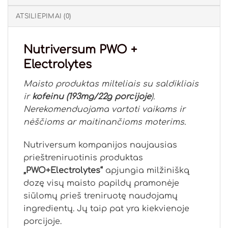
ATSILIEPIMAI (0)
Nutriversum PWO +
Electrolytes
Maisto produktas milteliais su saldikliais
ir
kofeinu (193mg/22g porcijoje
).
Nerekomenduojama vartoti vaikams ir
nėščioms ar maitinančioms moterims.
Nutriversum kompanijos naujausias
prieštreniruotinis produktas
„PWO+Electrolytes“
apjungia milžinišką
dozę visų maisto papildų pramonėje
siūlomų prieš treniruotę naudojamų
ingredientų. Jų taip pat yra kiekvienoje
porcijoje.