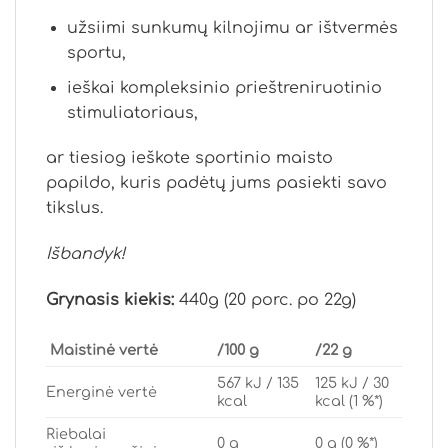
užsiimi sunkumų kilnojimu ar ištvermės
sportu,
ieškai kompleksinio prieštreniruotinio
stimuliatoriaus,
ar tiesiog ieškote sportinio maisto
papildo, kuris padėtų jums pasiekti savo
tikslus.
Išbandyk!
Grynasis kiekis:
440g (20 porc. po 22g)
Maistinė vertė
/100 g
/22 g
567 kJ / 135
125 kJ / 30
Energinė vertė
kcal
kcal (1 %*)
Riebalai
0 g
0 g (0 %*)