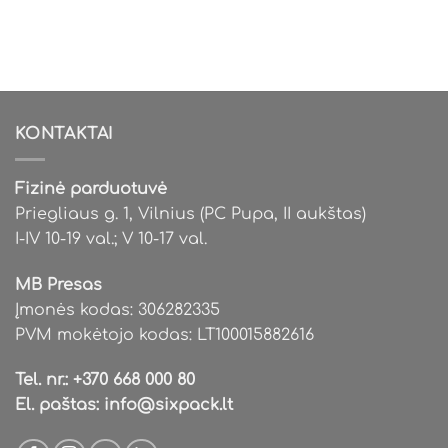
product
product
has
has
multiple
multiple
variants.
variants.
The
The
options
options
KONTAKTAI
may
may
be
be
chosen
chosen
Fizinė parduotuvė
on
on
Priegliaus g. 1, Vilnius (PC Pupa, II aukštas)
the
the
I-IV 10-19 val.; V 10-17 val.
product
product
page
page
MB Presas
Įmonės kodas: 306282335
PVM mokėtojo kodas: LT100015882616
Tel. nr.:
+370 668 000 80
El. paštas:
info@sixpack.lt