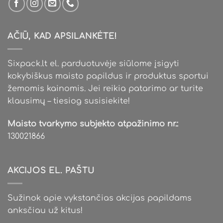
AČIŪ, KAD APSILANKĖTE!
Sixpack.lt el. parduotuvėje siūlome įsigyti
kokybiškus maisto papildus ir produktus sportui
žemomis kainomis. Jei reikia patarimo ar turite
klausimų – tiesiog susisiekite!
Maisto tvarkymo subjekto atpažinimo nr.:
130021866
AKCIJOS EL. PAŠTU
Sužinok apie vykstančias akcijas papildams
anksčiau už kitus!