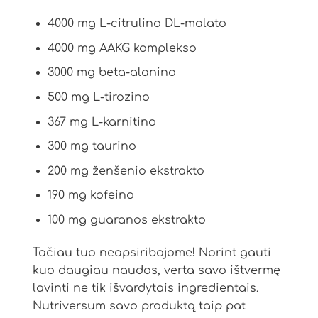
4000 mg L-citrulino DL-malato
4000 mg AAKG komplekso
3000 mg beta-alanino
500 mg L-tirozino
367 mg L-karnitino
300 mg taurino
200 mg ženšenio ekstrakto
190 mg kofeino
100 mg guaranos ekstrakto
Tačiau tuo neapsiribojome! Norint gauti
kuo daugiau naudos, verta savo ištvermę
lavinti ne tik išvardytais ingredientais.
Nutriversum savo produktą taip pat