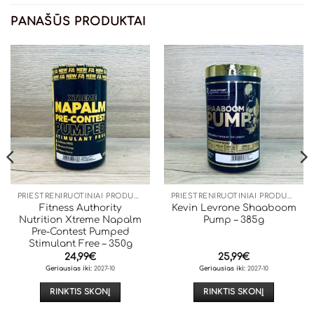
PANAŠŪS PRODUKTAI
PRIEŠTRENIRUOTINIAI PRODUKTAI
PRIEŠTRENIRUOTINIAI PRODUKTAI
Fitness Authority
Kevin Levrone Shaaboom
Nutrition Xtreme Napalm
Pump – 385g
Pre-Contest Pumped
Stimulant Free – 350g
24,99
€
25,99
€
Geriausias iki:
2027-10
Geriausias iki:
2027-10
RINKTIS SKONĮ
RINKTIS SKONĮ
This
This