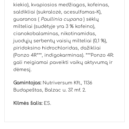
kiekio), kvapiosios medžiagos, kofeinas,
saldikliai (sukralozė, acesulfamas-K),
guaranos (
Paullinia cupana
) sėklų
milteliai (sudėtyje yra 3 % kofeino),
cianokobalaminas, nikotinamidas,
juodųjų serbentų vaisių milteliai (0,1 %),
piridoksino hidrochloridas, dažikliai
(Ponzo 4R***, indigokarminas). ***Ponzo 4R:
gali neigiamai paveikti vaikų aktyvumą ir
dėmesį.
Gamintojas:
Nutriversum Kft., 1136
Budapeštas, Balzac u. 37. mf. 2.
Kilmės šalis:
ES.