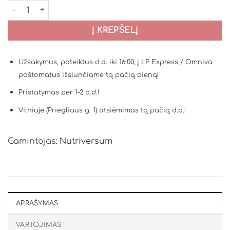
produkto kiekis: Nutriversum PWO + Electrolytes - 440g
Į KREPŠELĮ
Užsakymus, pateiktus d.d. iki 16:00, į LP Express / Omniva
paštomatus išsiunčiame tą pačią dieną!
Pristatymas per 1-2 d.d.!
Vilniuje (Priegliaus g. 1) atsiėmimas tą pačią d.d.!
Gamintojas:
Nutriversum
APRAŠYMAS
VARTOJIMAS