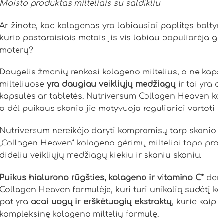
Maisto produktas milteliais su saldikliu
Ar žinote, kad kolagenas yra labiausiai paplitęs ba
kurio pastaraisiais metais jis vis labiau populiarėja g
moterų?
Daugelis žmonių renkasi kolageno miltelius, o ne kap
milteliuose
yra daugiau veikliųjų medžiagų
ir tai yr
kapsulės ar tabletės. Nutriversum Collagen Heaven ko
o dėl puikaus skonio jie motyvuoja reguliariai vartoti
Nutriversum nereikėjo daryti kompromisų tarp skonio i
„Collagen Heaven“ kolageno gėrimų milteliai tapo produ
dideliu veikliųjų medžiagų kiekiu ir skaniu skoniu.
Puikus hialurono rūgšties, kolageno ir vitamino C*
der
Collagen Heaven formulėje, kuri turi unikalią sudėtį k
pat yra
acai uogų ir erškėtuogių ekstraktų
, kurie kai
kompleksinę kolageno miltelių formulę.