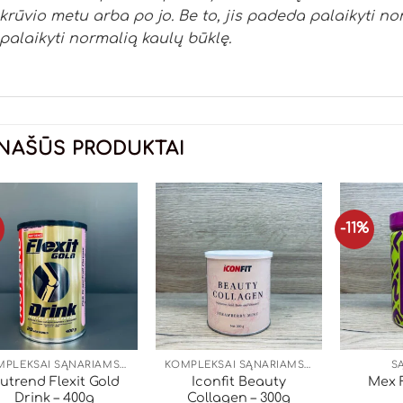
krūvio metu arba po jo. Be to, jis padeda palaikyti n
palaikyti normalią kaulų būklę.
NAŠŪS PRODUKTAI
%
-11%
KOMPLEKSAI SĄNARIAMS, ODAI, PLAUKAMS
KOMPLEKSAI SĄNARIAMS, ODAI, PLAUKAMS
S
utrend Flexit Gold
Iconfit Beauty
Mex F
Drink – 400g
Collagen – 300g