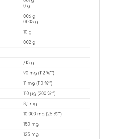
0,01 g
0 g
0,06 g
0,005 g
10 g
0,02 g
/15 g
90 mg (112 %**)
11 mg (110 %**)
110 µg (200 %**)
8,1 mg
10 000 mg (25 %**)
150 mg
125 mg