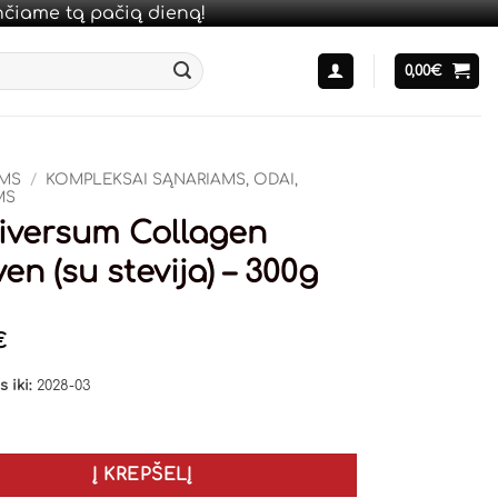
unčiame tą pačią dieną!
0,00
€
AMS
/
KOMPLEKSAI SĄNARIAMS, ODAI,
MS
iversum Collagen
en (su stevija) – 300g
€
 iki:
2028-03
Į KREPŠELĮ