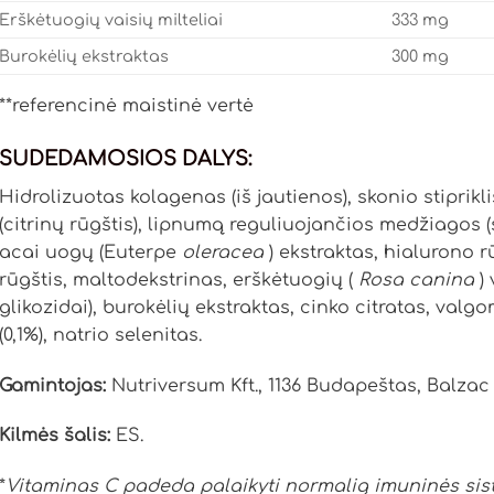
Erškėtuogių vaisių milteliai
333 mg
Burokėlių ekstraktas
300 mg
**referencinė maistinė vertė
SUDEDAMOSIOS DALYS:
Hidrolizuotas kolagenas (iš jautienos), skonio stiprikli
(citrinų rūgštis), lipnumą reguliuojančios medžiagos (si
acai uogų (Euterpe
oleracea
) ekstraktas, hialurono 
rūgštis, maltodekstrinas, erškėtuogių (
Rosa canina
) 
glikozidai), burokėlių ekstraktas, cinko citratas, valgo
(0,1%), natrio selenitas.
Gamintojas:
Nutriversum Kft., 1136 Budapeštas, Balzac u.
Kilmės šalis:
ES.
*
Vitaminas C padeda palaikyti normalią imuninės sist