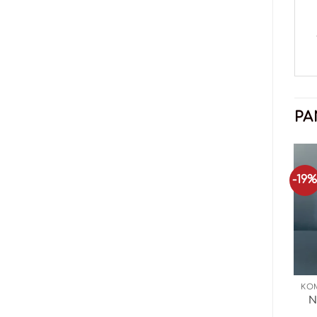
PA
-19
KOMPLEKSAI SĄNARIAMS, ODAI, PLAUKAMS
GRYNAS KOLAGENAS
Biotech Chondroitin
Iconfit Collagen +
N
Glucosamine – 60
Vitamin C – 300g