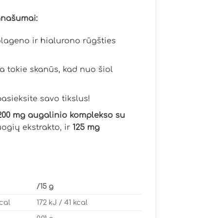
anašumai:
olageno ir hialurono rūgšties
a tokie skanūs, kad nuo šiol
asieksite savo tikslus!
200 mg augalinio komplekso su
uogių ekstrakto, ir
125 mg
/15 g
cal
172 kJ / 41 kcal