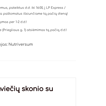
mus, pateiktus d.d. iki 16:00, į LP Express /
a paštomatus išsiunčiame tą pačią dieną!
tymas per 1-2 d.d.!
e (Priegliaus g. 1) atsiėmimas tą pačią d.d.!
jas:
Nutriversum
viečių skonio su