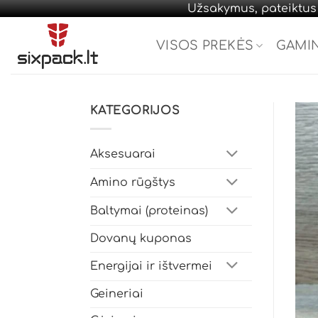
Užsakymus, pateiktus d
Skip
to
VISOS PREKĖS
GAMI
content
KATEGORIJOS
Aksesuarai
Amino rūgštys
Baltymai (proteinas)
Dovanų kuponas
Energijai ir ištvermei
Geineriai