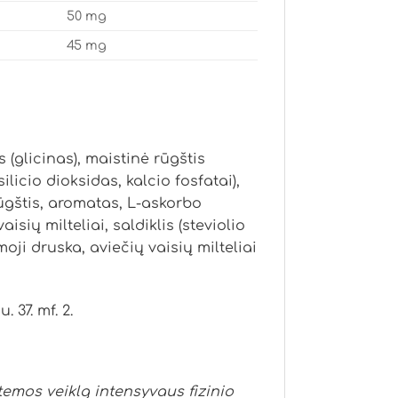
50 mg
45 mg
s (glicinas), maistinė rūgštis
licio dioksidas, kalcio fosfatai),
rūgštis, aromatas, L-askorbo
vaisių milteliai, saldiklis (steviolio
moji druska, aviečių vaisių milteliai
 37. mf. 2.
emos veiklą intensyvaus fizinio