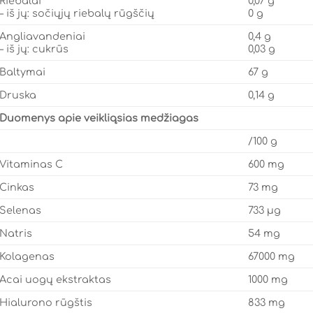
Riebalai
0,07 g
– iš jų: sočiųjų riebalų rūgščių
0 g
Angliavandeniai
0,4 g
– iš jų: cukrūs
0,03 g
Baltymai
67 g
Druska
0,14 g
Duomenys apie veikliąsias medžiagas
/100 g
Vitaminas C
600 mg
Cinkas
73 mg
Selenas
733 µg
Natris
54 mg
Kolagenas
67000 mg
Acai uogų ekstraktas
1000 mg
Hialurono rūgštis
833 mg