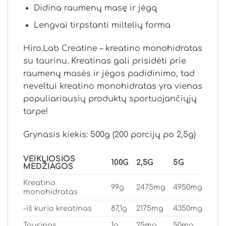
Didina raumenų masę ir jėgą
Lengvai tirpstanti miltelių forma
Hiro.Lab Creatine – kreatino monohidratas
su taurinu. Kreatinas gali prisidėti prie
raumenų masės ir jėgos padidinimo, tad
neveltui kreatino monohidratas yra vienas
populiariausių produktų sportuojančiųjų
tarpe!
Grynasis kiekis: 500g (200 porcijų po 2,5g)
VEIKLIOSIOS
100G
2,5G
5G
MEDŽIAGOS
Kreatino
99g
2475mg
4950mg
monohidratas
-iš kurio kreatinas
87,1g
2175mg
4350mg
Taurinas
1g
25mg
50mg