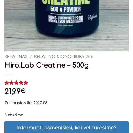
KREATINAS
/
KREATINO MONOHIDRATAS
Hiro.Lab Creatine – 500g
Įvertinimas:
3
21,99
€
5
iš 5
(viso
Geriausias iki:
2027-06
įvertinimų:
)
Neturime
Informuoti asmeniškai, kai vėl turėsime?