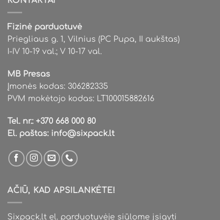
KONTAKTAI
may
be
chosen
Fizinė parduotuvė
on
Priegliaus g. 1, Vilnius (PC Pupa, II aukštas)
the
I-IV 10-19 val.; V 10-17 val.
product
page
MB Presas
Įmonės kodas: 306282335
PVM mokėtojo kodas: LT100015882616
Tel. nr.:
+370 668 000 80
El. paštas:
info@sixpack.lt
AČIŪ, KAD APSILANKĖTE!
Sixpack.lt el. parduotuvėje siūlome įsigyti