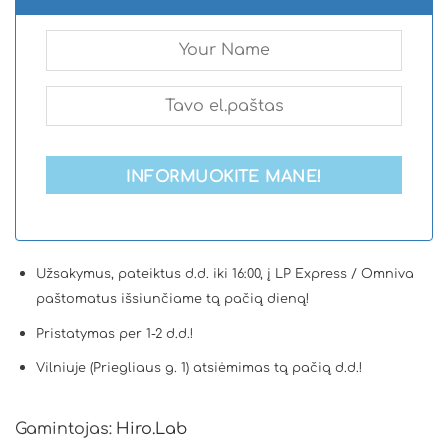
INFORMUOKITE MANE!
Užsakymus, pateiktus d.d. iki 16:00, į LP Express / Omniva
paštomatus išsiunčiame tą pačią dieną!
Pristatymas per 1-2 d.d.!
Vilniuje (Priegliaus g. 1) atsiėmimas tą pačią d.d.!
Gamintojas:
Hiro.Lab