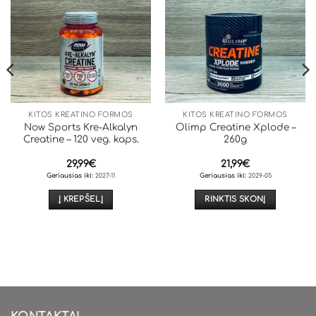
KITOS KREATINO FORMOS
KITOS KREATINO FORMOS
Now Sports Kre-Alkalyn
Olimp Creatine Xplode –
Creatine – 120 veg. kaps.
260g
29,99
€
21,99
€
Geriausias iki:
2027-11
Geriausias iki:
2029-05
Į KREPŠELĮ
RINKTIS SKONĮ
This
product
has
multiple
variants.
The
options