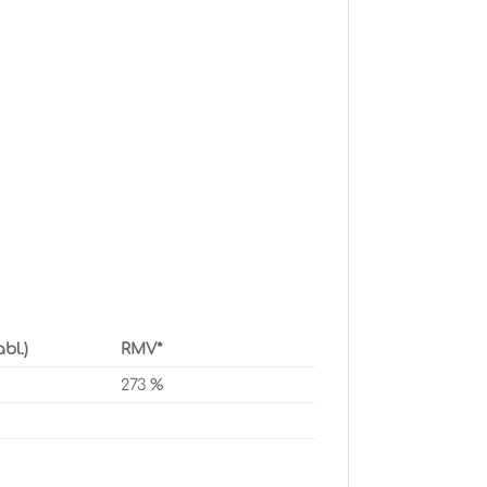
abl.)
RMV*
273 %