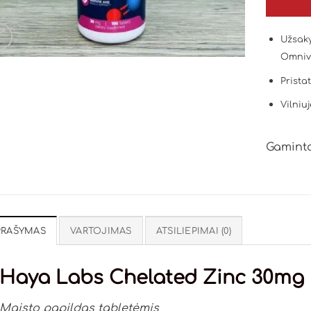
Užsaky
Omniv
Prista
Vilniuj
Gaminto
PRAŠYMAS
VARTOJIMAS
ATSILIEPIMAI (0)
Haya Labs Chelated Zinc 30mg
Maisto papildas tabletėmis