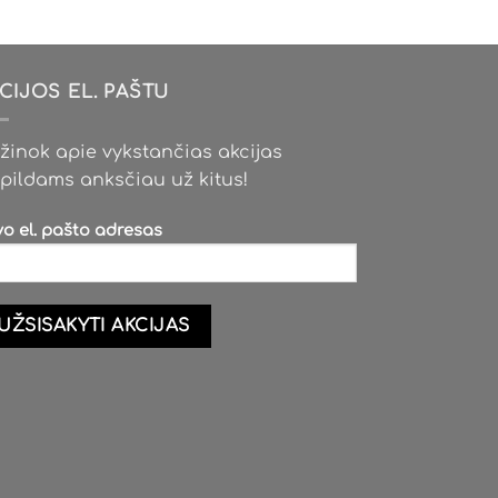
CIJOS EL. PAŠTU
žinok apie vykstančias akcijas
pildams anksčiau už kitus!
vo el. pašto adresas