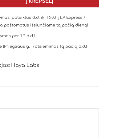
Į KREPŠELĮ
mus, pateiktus d.d. iki 16:00, į LP Express /
a paštomatus išsiunčiame tą pačią dieną!
tymas per 1-2 d.d.!
e (Priegliaus g. 1) atsiėmimas tą pačią d.d.!
jas:
Haya Labs