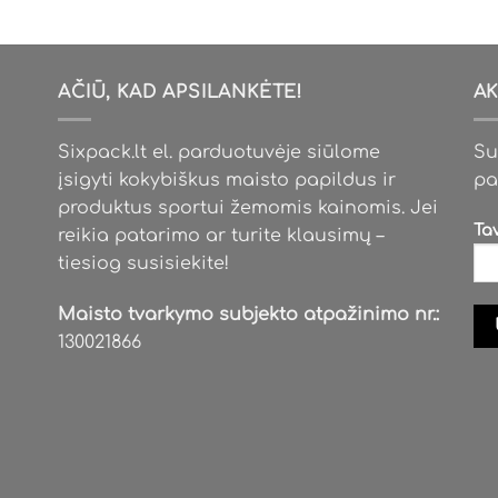
AČIŪ, KAD APSILANKĖTE!
AK
Sixpack.lt el. parduotuvėje siūlome
Su
įsigyti kokybiškus maisto papildus ir
pa
produktus sportui žemomis kainomis. Jei
Ta
reikia patarimo ar turite klausimų –
tiesiog susisiekite!
Maisto tvarkymo subjekto atpažinimo nr.:
130021866