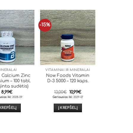
-15%
INERALAI
VITAMINAI IR MINERALAI
 Calcium Zinc
Now Foods Vitamin
um – 100 tabl.
D-3 5000 – 120 kaps.
jinta sudėtis)
Original
Current
8,99
€
13,00
€
10,99
€
price
price
sias iki:
2028-09
Geriausias iki:
2029-07
was:
is:
13,00€.
10,99€.
 KREPŠELĮ
Į KREPŠELĮ