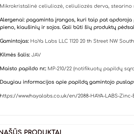
Mikrokristalinė celiuliozė, celiuliozės derva, stearino r
Alergenai: pagaminta įrangos, kuri taip pat apdoroja 
pieno, kiaušinių ir sojos. Gali būti šių produktų pėdsa
Gamintojas:
HaYa Labs LLC 1120 20 th Street NW South
Kilmės šalis:
JAV
Maisto papildo nr.:
MP-210/22 (notifikuotų papildų sąr
Daugiau informacijos apie papildą gamintojo puslapyj
https://www.hayalabs.co.uk/en/2088-HAYA-LABS-Zinc-B
NAŠŪS PRODUKTAI