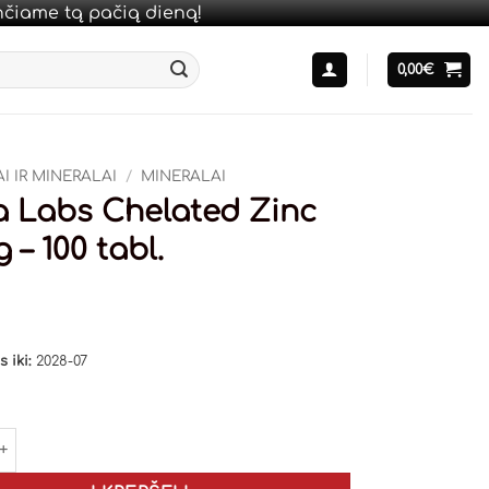
unčiame tą pačią dieną!
0,00
€
I IR MINERALAI
/
MINERALAI
 Labs Chelated Zinc
 – 100 tabl.
 iki:
2028-07
 kiekis: Haya Labs Chelated Zinc 30mg - 100 tabl.