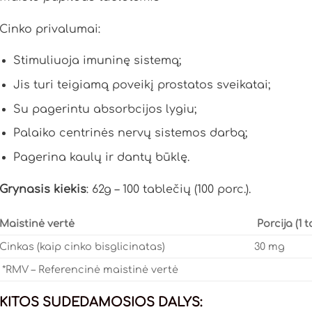
Cinko privalumai:
Stimuliuoja imuninę sistemą;
Jis turi teigiamą poveikį prostatos sveikatai;
Su pagerintu absorbcijos lygiu;
Palaiko centrinės nervų sistemos darbą;
Pagerina kaulų ir dantų būklę.
Grynasis kiekis
: 62g – 100 tablečių (100 porc.).
Maistinė vertė
Porcija (1 t
Cinkas (kaip cinko bisglicinatas)
30 mg
*RMV – Referencinė maistinė vertė
KITOS SUDEDAMOSIOS DALYS: