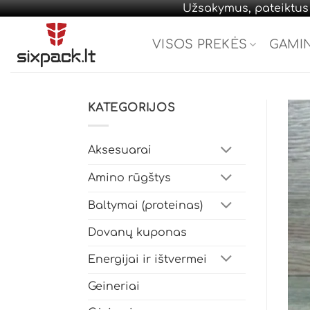
Užsakymus, pateiktus d
Skip
to
VISOS PREKĖS
GAMI
content
KATEGORIJOS
Aksesuarai
Amino rūgštys
Baltymai (proteinas)
Dovanų kuponas
Energijai ir ištvermei
Geineriai