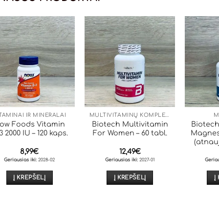
TAMINAI IR MINERALAI
MULTIVITAMINŲ KOMPLEKSAI
M
ow Foods Vitamin
Biotech Multivitamin
Biotech
3 2000 IU – 120 kaps.
For Women – 60 tabl.
Magnesi
(atnau
8,99
€
12,49
€
Geriausias iki:
2028-02
Geriausias iki:
2027-01
Geriau
Į KREPŠELĮ
Į KREPŠELĮ
Į