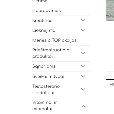
Gėrimai
Išpardavimas
Kreatinas
Lieknėjimui
Mėnesio TOP akcijos
Prieštreniruotiniai
produktai
Sąnariams
Sveikai mitybai
A
Testosterono
skatintojai
Vitaminai ir
mineralai