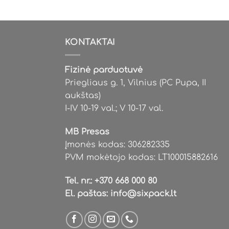
KONTAKTAI
Fizinė parduotuvė
Priegliaus g. 1, Vilnius (PC Pupa, II
aukštas)
I-IV 10-19 val.; V 10-17 val.
MB Presas
Įmonės kodas: 306282335
PVM mokėtojo kodas: LT100015882616
Tel. nr.:
+370 668 000 80
El. paštas:
info@sixpack.lt