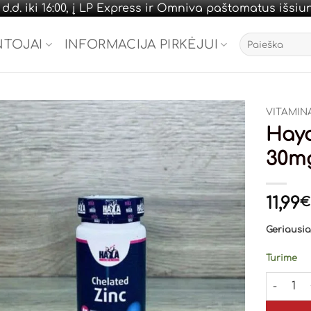
.d. iki 16:00, į LP Express ir Omniva paštomatus išsi
Ieškoti:
NTOJAI
INFORMACIJA PIRKĖJUI
VITAMINA
Haya
30mg
11,99
€
Geriausias
Turime
produkto