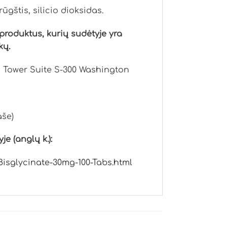
ūgštis, silicio dioksidas.
produktus, kurių sudėtyje yra
kų.
 Tower Suite S-300 Washington
aše)
e (anglų k.):
isglycinate-30mg-100-Tabs.html