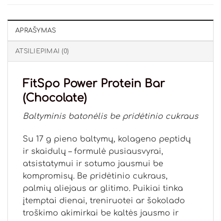
APRAŠYMAS
ATSILIEPIMAI (0)
FitSpo Power Protein Bar
(Chocolate)
Baltyminis batonėlis be pridėtinio cukraus
Su 17 g pieno baltymų, kolageno peptidų
ir skaidulų – formulė pusiausvyrai,
atsistatymui ir sotumo jausmui be
kompromisų. Be pridėtinio cukraus,
palmių aliejaus ar glitimo. Puikiai tinka
įtemptai dienai, treniruotei ar šokolado
troškimo akimirkai be kaltės jausmo ir