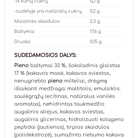
-iš kurių cukrų
0,2 g
-sudėtyje yra natūralių cukrų
0,2 g
Maistinės skaidulos
2,3 g
Baltymai
17,6 g
Druska
0,15 g
SUDEDAMOSIOS DALYS:
Pieno
baltymai 33 %, šokoladinis glaistas
17 % (kakavos masė, kakavos sviestas,
nenugriebto
pieno
milteliai, drėgmę
išlaikanti medžiaga: maltitolis, emulsiklis:
saulėgrąžų lecitinas, natūralus vanilės
aromatas), nehidrintas taukmedžio
augalinis aliejus, kakavos sviestas,
augalinis glicerinas, hidrolizuoti kolageno
peptidai (jautienos), tirpios skaidulos
(polidekstrozė), sumažinto riebumo kakava