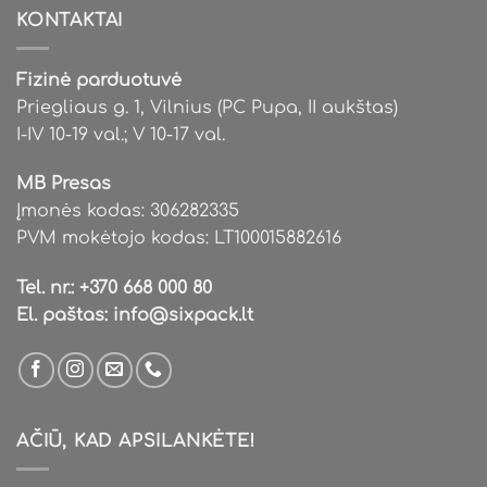
options
KONTAKTAI
may
be
chosen
Fizinė parduotuvė
on
Priegliaus g. 1, Vilnius (PC Pupa, II aukštas)
the
I-IV 10-19 val.; V 10-17 val.
product
page
MB Presas
Įmonės kodas: 306282335
PVM mokėtojo kodas: LT100015882616
Tel. nr.:
+370 668 000 80
El. paštas:
info@sixpack.lt
AČIŪ, KAD APSILANKĖTE!