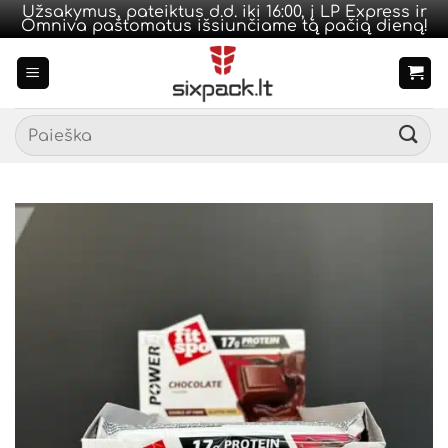
Užsakymus, pateiktus d.d. iki 16:00, į LP Express ir
Omniva paštomatus išsiunčiame tą pačią dieną!
Skip
to
content
Ieškoti: