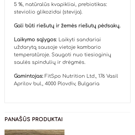
5 %, natūralūs kvapikliai, prebiotikas:
steviolio glikozidai (stevija).
Gali būti riešutų ir žemės riešutų pėdsakų.
Laikymo sąlygos
: Laikyti sandariai
uždarytą sausoje vietoje kambario
temperatūroje. Saugoti nuo tiesioginių
saulės spindulių ir drėgmės.
Gamintojas:
FitSpo Nutrition Ltd., 176 Vasil
Aprilov bul., 4000 Plovdiv, Bulgaria
PANAŠŪS PRODUKTAI