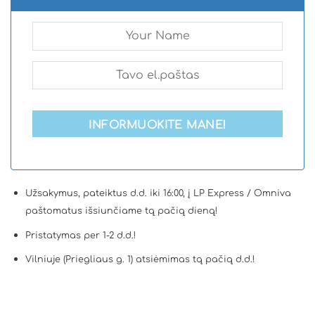
INFORMUOKITE MANE!
Užsakymus, pateiktus d.d. iki 16:00, į LP Express / Omniva
paštomatus išsiunčiame tą pačią dieną!
Pristatymas per 1-2 d.d.!
Vilniuje (Priegliaus g. 1) atsiėmimas tą pačią d.d.!