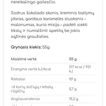
nereikalingo gailesčio.
Sodrus šokolado skonis, kreminis baltymų
įdaras, gardaus karamelės sluoksnis –
malonumas, kurio misija – padėti siekti
tikslų ir numalšinti apetitą be jokio
sąžinės graužaties.
Grynasis kiekis:
55g
Maistinė vertė
55 g
217 kcal / 921
Energinė vertė kJ/kcal
kJ
Riebalai
9,9 g
-iš kurių sočiųjų riebalų
0,7 g
rūgščių
Angliavandeniai
15,2 g