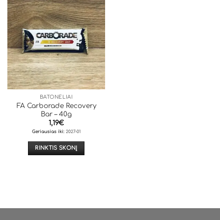
BATONĖLIAI
FA Carborade Recovery
Bar – 40g
1,19
€
Geriausias iki:
2027-01
RINKTIS SKONĮ
This
product
has
multiple
variants.
The