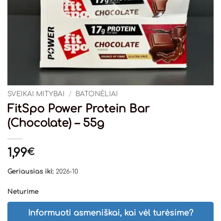
SVEIKAI MITYBAI
/
BATONĖLIAI
FitSpo Power Protein Bar
(Chocolate) – 55g
1,99
€
Geriausias iki:
2026-10
Neturime
Informuoti asmeniškai, kai vėl turėsime?