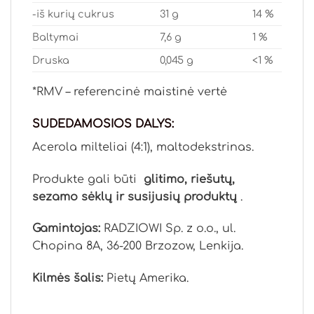
-iš kurių cukrus
31 g
14 %
Baltymai
7,6 g
1 %
Druska
0,045 g
<1 %
*RMV – referencinė maistinė vertė
SUDEDAMOSIOS DALYS:
Acerola milteliai (4:1), maltodekstrinas.
Produkte gali būti
glitimo, riešutų,
sezamo sėklų ir susijusių produktų
.
Gamintojas:
RADZIOWI Sp. z o.o., ul.
Chopina 8A, 36-200 Brzozow, Lenkija.
Kilmės šalis:
Pietų Amerika.