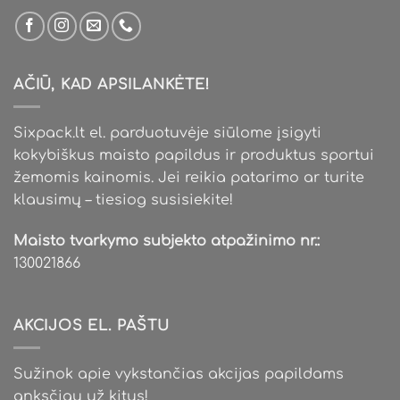
AČIŪ, KAD APSILANKĖTE!
Sixpack.lt el. parduotuvėje siūlome įsigyti
kokybiškus maisto papildus ir produktus sportui
žemomis kainomis. Jei reikia patarimo ar turite
klausimų – tiesiog susisiekite!
Maisto tvarkymo subjekto atpažinimo nr.:
130021866
AKCIJOS EL. PAŠTU
Sužinok apie vykstančias akcijas papildams
anksčiau už kitus!