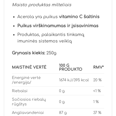
Maisto produktas milteliais
Acerola yra puikus
vitamino C šaltinis
Puikus virškinamumas ir įsisavinimas
Produktas, palaikantis tinkamą
imuninės sistemos veiklą
Grynasis kiekis:
250g
100 G
MAISTINĖ VERTĖ
RMV*
PRODUKTO
Energinė vertė
1674 kJ/395 kcal
20 %
/energija/
Riebalai
0 g
<1 %
Sočiosios riebalų
0 g
1 %
rūgštys
Angliavandeniai
87 g
37 %