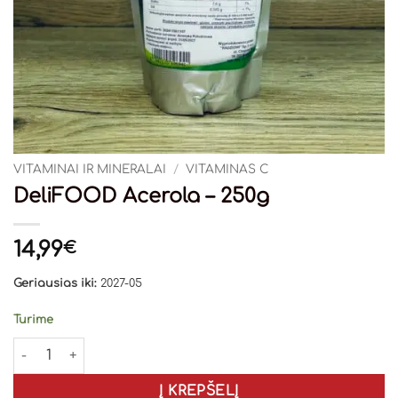
VITAMINAI IR MINERALAI
/
VITAMINAS C
DeliFOOD Acerola – 250g
14,99
€
Geriausias iki:
2027-05
Turime
produkto kiekis: DeliFOOD Acerola - 250g
Į KREPŠELĮ