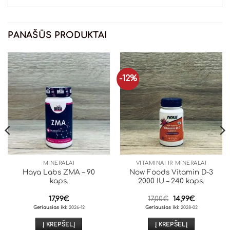
PANAŠŪS PRODUKTAI
-12%
MINERALAI
VITAMINAI IR MINERALAI
Haya Labs ZMA – 90
Now Foods Vitamin D-3
kaps.
2000 IU – 240 kaps.
Original
Current
17,99
€
17,00
€
14,99
€
price
price
Geriausias iki:
2026-12
Geriausias iki:
2028-02
was:
is:
17,00€.
14,99€.
Į KREPŠELĮ
Į KREPŠELĮ