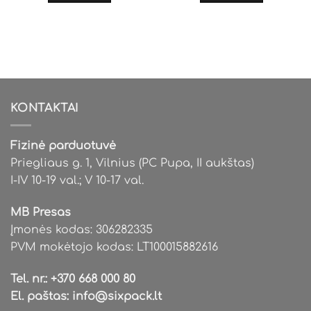
KONTAKTAI
Fizinė parduotuvė
Priegliaus g. 1, Vilnius (PC Pupa, II aukštas)
I-IV 10-19 val.; V 10-17 val.
MB Presas
Įmonės kodas: 306282335
PVM mokėtojo kodas: LT100015882616
Tel. nr.:
+370 668 000 80
El. paštas:
info@sixpack.lt