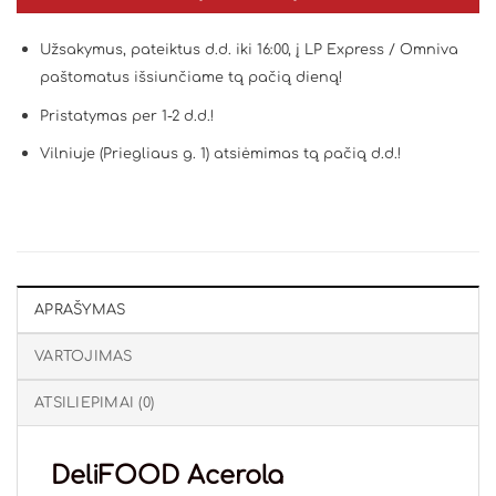
Užsakymus, pateiktus d.d. iki 16:00, į LP Express / Omniva
paštomatus išsiunčiame tą pačią dieną!
Pristatymas per 1-2 d.d.!
Vilniuje (Priegliaus g. 1) atsiėmimas tą pačią d.d.!
APRAŠYMAS
VARTOJIMAS
ATSILIEPIMAI (0)
DeliFOOD Acerola