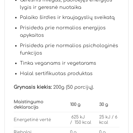
lygis ir geresnė nuotaika
Palaiko širdies ir kraujagyslių sveikatą
Prisideda prie normalios energijos
apykaitos
Prisideda prie normalios psichologinės
funkcijos
Tinka veganams ir vegetarams
Halal sertifikuotas produktas
Grynasis kiekis:
200g (50 porcijų).
Maistingumo
100 g
30 g
deklaracija
625 kJ
25 kJ / 6
Energetinė vertė
/ 150 kcal
kcal
Riebalai
0 g
0 g