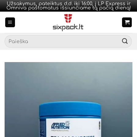
Užsakymus, pateiktus d.d. iki 16:00, į LP Express ir
Omniva paštomatus išsiunčiame tą pačią dieną!
Skip
to
content
Ieškoti: