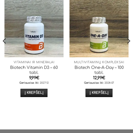
VITAMINAI IR MINERALAI
MULTIVITAMINŲ KOMPLEKSAI
Biotech Vitamin D3 – 60
Biotech One-A-Day – 100
tabl.
tabl.
9,99
€
12,99
€
Geriausias iki:
2027-12
Geriausias iki:
2028-07
Į KREPŠELĮ
Į KREPŠELĮ