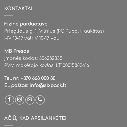
KONTAKTAI
Fizinė parduotuvė
Priegliaus g. 1, Vilnius (PC Pupa, II aukštas)
I-IV 10-19 val.; V 10-17 val.
MB Presas
Įmonės kodas: 306282335
PVM mokėtojo kodas: LT100015882616
Tel. nr.:
+370 668 000 80
El. paštas:
info@sixpack.lt
AČIŪ, KAD APSILANKĖTE!