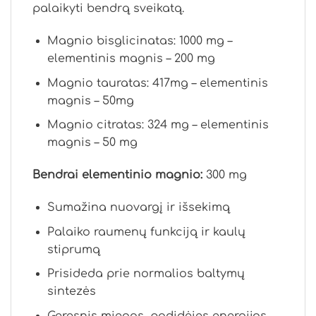
palaikyti bendrą sveikatą.
Magnio bisglicinatas: 1000 mg –
elementinis magnis – 200 mg
Magnio tauratas: 417mg – elementinis
magnis – 50mg
Magnio citratas: 324 mg – elementinis
magnis – 50 mg
Bendrai elementinio magnio:
300 mg
Sumažina nuovargį ir išsekimą
Palaiko raumenų funkciją ir kaulų
stiprumą
Prisideda prie normalios baltymų
sintezės
Geresnis miegas, padidėjęs energijos