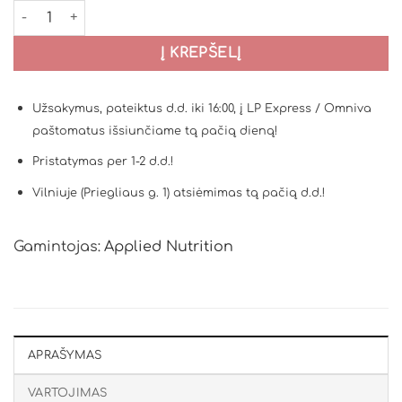
produkto kiekis: Applied Nutrition Tri-Magnesium - 200g
Į KREPŠELĮ
Užsakymus, pateiktus d.d. iki 16:00, į LP Express / Omniva
paštomatus išsiunčiame tą pačią dieną!
Pristatymas per 1-2 d.d.!
Vilniuje (Priegliaus g. 1) atsiėmimas tą pačią d.d.!
Gamintojas:
Applied Nutrition
APRAŠYMAS
VARTOJIMAS