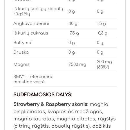
iš kurių sočiųjų riebalų
0 g
0 g
rūgščių
Angliavandeniai
40 g
1,5 g
iš kurių cukraus
7,5 g
0,3 g
Baltymai
0 g
0 g
Druska
0 g
0 g
300 mg
Magnis
7500 mg
(80%*)
RMV* – referencinė
maistinė vertė.
SUDEDAMOSIOS DALYS:
Strawberry & Raspberry skonis:
magnio
bisglicinatas, kvapiosios medžiagos,
magnio tauratas, magnio citratas, rūgštys
(citrinų rūgštis, obuolių rūgštis), dažiklis