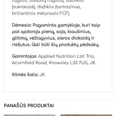
rūgštis, obuolių rūgštis), saldiklis
(sukralozė), dažiklis (tartrazinas,
briliantinis mėlynasis FCF).
Dėmesio: Pagaminta gamykloje, kuri taip
pat apdoroja pieną, soja, kiaušinius,
glitimą, vėžiagyvius, sieros dioksidą ir
riešutus. Gali būti šių produktų pėdsakų.
Gamintojas
: Applied Nutrition Ltd. Trio,
Acornfield Road, Knowsley L33 7UG, JK.
Kilmės šalis:
JK.
PANAŠŪS PRODUKTAI