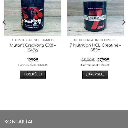
KITOS KREATINO FORMOS
KITOS KREATINO FORMOS
Mutant Creakong CX8 –
7 Nutrition HCL Creatine –
249g
350g
Original
Current
19,99
€
35,00
€
27,99
€
price
price
Geriausias iki:
2028-05
Geriausias iki:
2027-10
was:
is:
35,00€.
27,99€.
Į KREPŠELĮ
Į KREPŠELĮ
KONTAKTAI