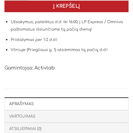
Į KREPŠELĮ
Užsakymus, pateiktus d.d. iki 16:00, į LP Express / Omniva
paštomatus išsiunčiame tą pačią dieną!
Pristatymas per 1-2 d.d.!
Vilniuje (Priegliaus g. 1) atsiėmimas tą pačią d.d.!
Gamintojas:
Activlab
APRAŠYMAS
VARTOJIMAS
ATSILIEPIMAI (0)