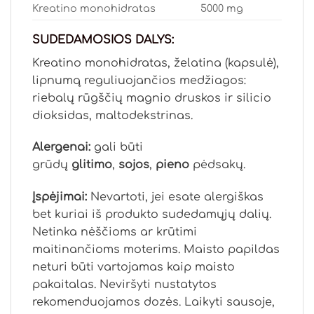
Kreatino monohidratas
5000 mg
SUDEDAMOSIOS DALYS:
Kreatino monohidratas, želatina (kapsulė),
lipnumą reguliuojančios medžiagos:
riebalų rūgščių magnio druskos ir silicio
dioksidas, maltodekstrinas.
Alergenai:
gali būti
grūdų
glitimo
,
sojos
,
pieno
pėdsakų.
Įspėjimai:
Nevartoti, jei esate alergiškas
bet kuriai iš produkto sudedamųjų dalių.
Netinka nėščioms ar krūtimi
maitinančioms moterims. Maisto papildas
neturi būti vartojamas kaip maisto
pakaitalas. Neviršyti nustatytos
rekomenduojamos dozės. Laikyti sausoje,