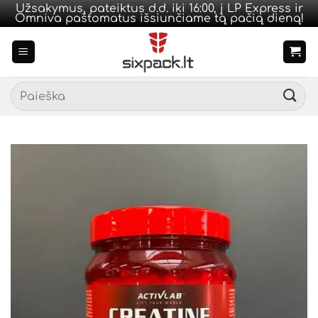
Užsakymus, pateiktus d.d. iki 16:00, į LP Express ir
Omniva paštomatus išsiunčiame tą pačią dieną!
Skip
to
content
Ieškoti: