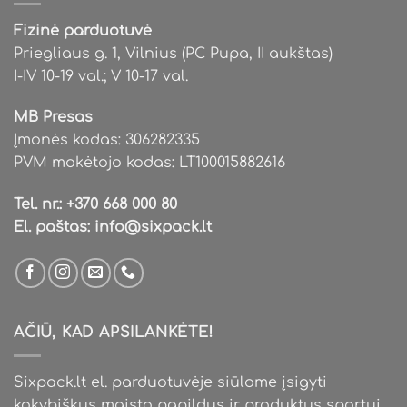
Fizinė parduotuvė
Priegliaus g. 1, Vilnius (PC Pupa, II aukštas)
I-IV 10-19 val.; V 10-17 val.
MB Presas
Įmonės kodas: 306282335
PVM mokėtojo kodas: LT100015882616
Tel. nr.:
+370 668 000 80
El. paštas:
info@sixpack.lt
AČIŪ, KAD APSILANKĖTE!
Sixpack.lt el. parduotuvėje siūlome įsigyti
kokybiškus maisto papildus ir produktus sportui