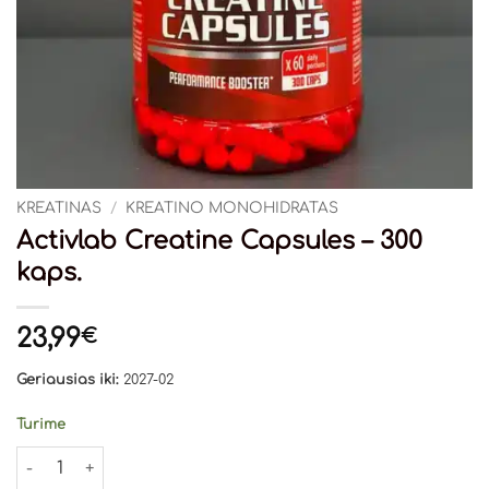
KREATINAS
/
KREATINO MONOHIDRATAS
Activlab Creatine Capsules – 300
kaps.
23,99
€
Geriausias iki:
2027-02
Turime
produkto kiekis: Activlab Creatine Capsules - 300 kaps.