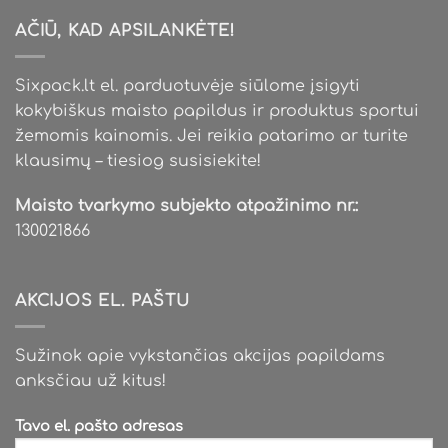
AČIŪ, KAD APSILANKĖTE!
Sixpack.lt el. parduotuvėje siūlome įsigyti
kokybiškus maisto papildus ir produktus sportui
žemomis kainomis. Jei reikia patarimo ar turite
klausimų – tiesiog susisiekite!
Maisto tvarkymo subjekto atpažinimo nr.:
130021866
AKCIJOS EL. PAŠTU
Sužinok apie vykstančias akcijas papildams
anksčiau už kitus!
Tavo el. pašto adresas