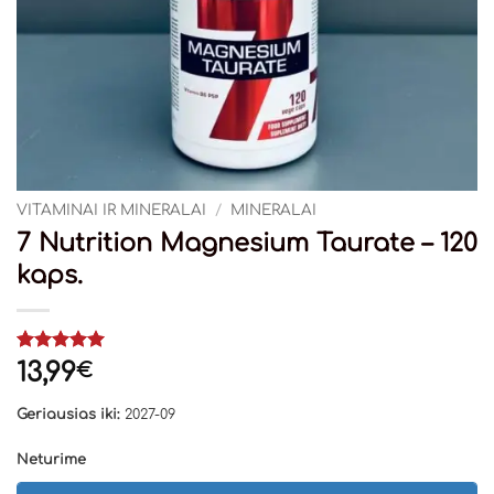
VITAMINAI IR MINERALAI
/
MINERALAI
7 Nutrition Magnesium Taurate – 120
kaps.
Įvertinimas:
1
13,99
€
5
iš 5
(viso
Geriausias iki:
2027-09
įvertinimų:
)
Neturime