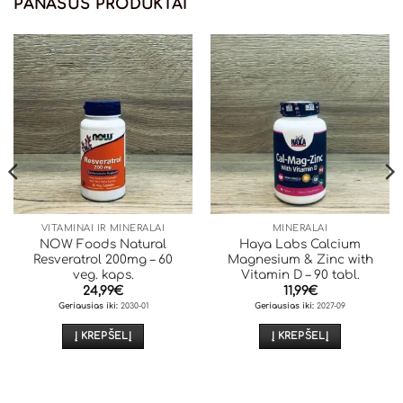
PANAŠŪS PRODUKTAI
VITAMINAI IR MINERALAI
MINERALAI
NOW Foods Natural
Haya Labs Calcium
Resveratrol 200mg – 60
Magnesium & Zinc with
veg. kaps.
Vitamin D – 90 tabl.
24,99
€
11,99
€
Geriausias iki:
2030-01
Geriausias iki:
2027-09
Į KREPŠELĮ
Į KREPŠELĮ