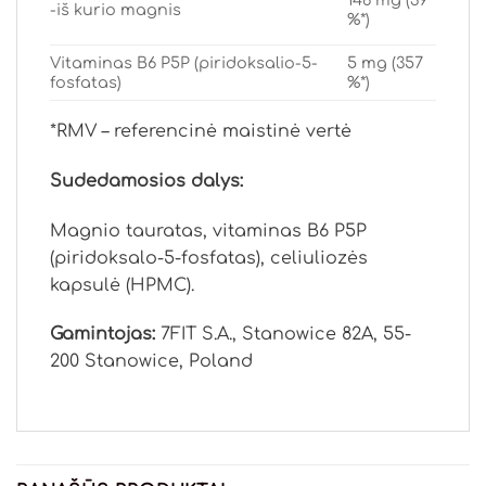
146 mg (39
-iš kurio magnis
%*)
Vitaminas B6 P5P (piridoksalio-5-
5 mg (357
fosfatas)
%*)
*RMV – referencinė maistinė vertė
Sudedamosios dalys:
Magnio tauratas, vitaminas B6 P5P
(piridoksalo-5-fosfatas), celiuliozės
kapsulė (HPMC).
Gamintojas:
7FIT S.A., Stanowice 82A, 55-
200 Stanowice, Poland