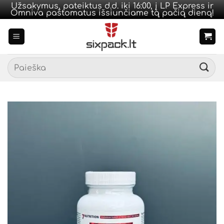
Užsakymus, pateiktus d.d. iki 16:00, į LP Express ir
Omniva paštomatus išsiunčiame tą pačią dieną!
Skip
to
content
Ieškoti: