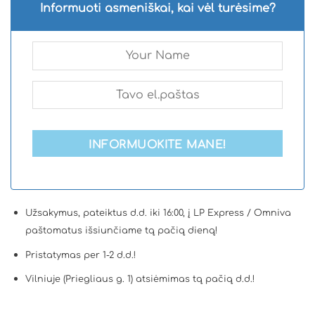
Informuoti asmeniškai, kai vėl turėsime?
INFORMUOKITE MANE!
Užsakymus, pateiktus d.d. iki 16:00, į LP Express / Omniva
paštomatus išsiunčiame tą pačią dieną!
Pristatymas per 1-2 d.d.!
Vilniuje (Priegliaus g. 1) atsiėmimas tą pačią d.d.!