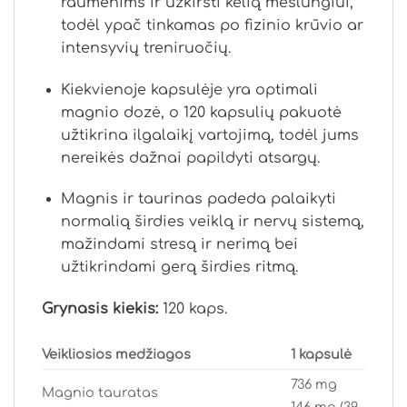
raumenims ir užkirsti kelią mėšlungiui,
todėl ypač tinkamas po fizinio krūvio ar
intensyvių treniruočių.
Kiekvienoje kapsulėje yra optimali
magnio dozė, o 120 kapsulių pakuotė
užtikrina ilgalaikį vartojimą, todėl jums
nereikės dažnai papildyti atsargų.
Magnis ir taurinas padeda palaikyti
normalią širdies veiklą ir nervų sistemą,
mažindami stresą ir nerimą bei
užtikrindami gerą širdies ritmą.
Grynasis kiekis:
120 kaps.
Veikliosios medžiagos
1 kapsulė
736 mg
Magnio tauratas