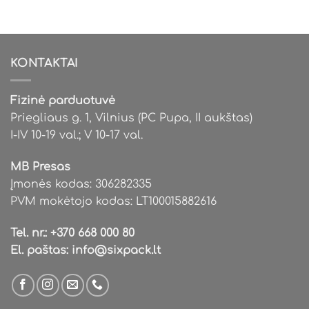
KONTAKTAI
Fizinė parduotuvė
Priegliaus g. 1, Vilnius (PC Pupa, II aukštas)
I-IV 10-19 val.; V 10-17 val.
MB Presas
Įmonės kodas: 306282335
PVM mokėtojo kodas: LT100015882616
Tel. nr.:
+370 668 000 80
El. paštas:
info@sixpack.lt